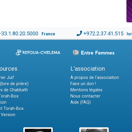
+33.1.80.20.5000
+972.2.37.41.515
France
Is
ources
L'association
ier Juif
A propos de l'association
(livre de prière)
Faire un don !
es de Chabbath
Mentions légales
 Torah-Box
Nous contacter
tion
Aide (FAQ)
t Torah-Box
 Version