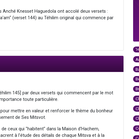
 les Anché Knesset Haguedola ont accolé deux versets :
a'am" (verset 144) au Téhilim original qui commence par
'
A
B
B
B
[Téhilim 145] par deux versets qui commencent par le mot
C
mportance toute particulière.
C
 pour mettre en valeur et renforcer le thème du bonheur
ssement de Ses Mitsvot.
C
C
 de ceux qui "habitent" dans la Maison d'Hachem,
nsacrent à l’étude des détails de chaque Mitsva et à la
C