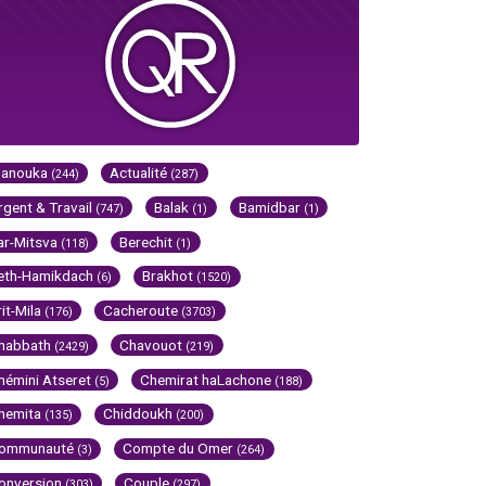
Hanouka
Actualité
(244)
(287)
rgent & Travail
Balak
Bamidbar
(747)
(1)
(1)
ar-Mitsva
Berechit
(118)
(1)
eth-Hamikdach
Brakhot
(6)
(1520)
rit-Mila
Cacheroute
(176)
(3703)
habbath
Chavouot
(2429)
(219)
hémini Atseret
Chemirat haLachone
(5)
(188)
hemita
Chiddoukh
(135)
(200)
ommunauté
Compte du Omer
(3)
(264)
onversion
Couple
(303)
(297)