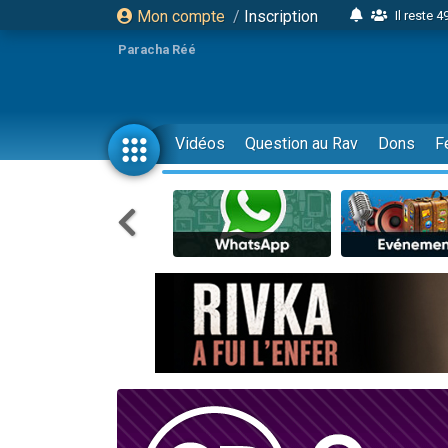
Mon compte
/
Inscription
Il reste 
16 person
Paracha Réé
2 personnes 
6 personnes 
4 personn
Vidéos
Question au Rav
Dons
F
2 personn
17 personnes
4 personnes 
Il reste 
Eva vient de
4 personnes 
3 personnes 
Odaya vient 
3 personn
2 personnes 