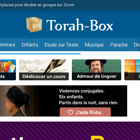
49 places pour étudier en groupe sur Zoom
nes viennent de faire un don pour Diane, 80 ans, dans un appartement insalu
viennent de nous rejoindre sur WhatsApp
viennent de nous rejoindre sur WhatsApp
es viennent de faire un don pour Reloger Rivka, 6 enfants, victime de violences
emmes
Enfants
Etude sur Texte
Musique
Paracha
Di
es viennent de faire un don pour 1 Journée de Vacances Pour les Enfants
 viennent de demander une bénédiction
viennent de nous rejoindre sur WhatsApp
49 places pour étudier en groupe sur Zoom
 donner son Maasser
viennent de nous rejoindre sur WhatsApp
viennent de nous rejoindre sur WhatsApp
de donner son Maasser
es viennent de faire un don pour 5 jours de vacances aux Orphelins
viennent de nous rejoindre sur WhatsApp