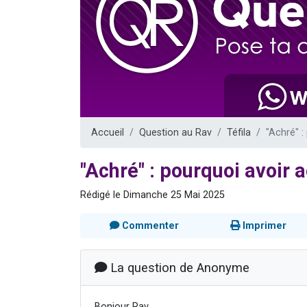
13 personnes
30 perso
Il reste 
12 nouve
29 personnes
Accueil
Question au Rav
Téfila
"Achré" :
"Achré" : pourquoi avoir 
Rédigé le Dimanche 25 Mai 2025
Commenter
Imprimer
La question de Anonyme
Bonjour Rav,