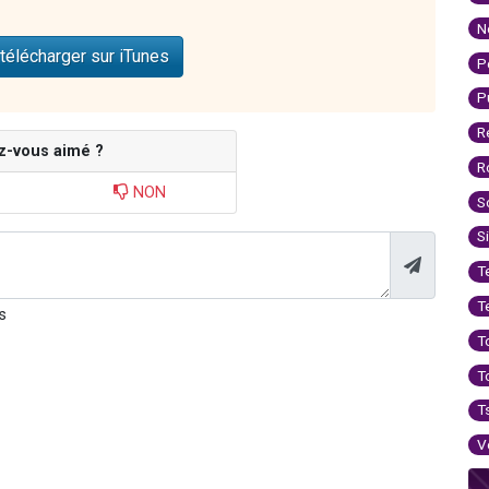
N
télécharger sur iTunes
P
P
R
z-vous aimé ?
R
NON
S
S
T
T
s
T
T
T
V