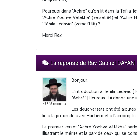
Pourquoi dans "Achré" qu'on lit dans la Téfila,
"Achré Yochvé Vétékha" (verset 84) et "Achré H
"Téhila Lédavid" (verset145) ?
Merci Rav.
La réponse de Rav Gabriel DAYAN
Bonjour,
L'introduction à Tehila Lédavid 
"Achré" [Heureux] lui donne une i
45345 réponses
Les deux versets ont été ajoutés
lié à la proximité avec Hachem et à l'accompli
Le premier verset "Achré Yochvé Vétékha" parle
illustrant le mérite et la paix de ceux qui se co