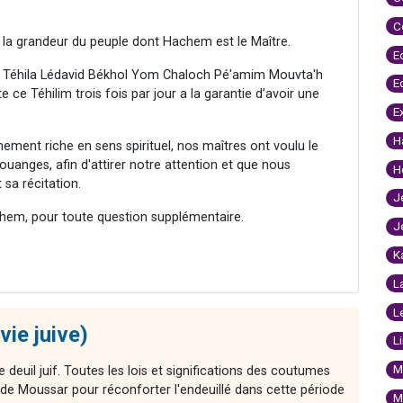
C
la grandeur du peuple dont Hachem est le Maître.
E
r Téhila Lédavid Békhol Yom Chaloch Pé'amim Mouvta'h
E
e Téhilim trois fois par jour a la garantie d’avoir une
E
H
ment riche en sens spirituel, nos maîtres ont voulu le
uanges, afin d'attirer notre attention et que nous
H
sa récitation.
J
hem, pour toute question supplémentaire.
J
K
L
L
vie juive)
L
M
e deuil juif. Toutes les lois et significations des coutumes
s de Moussar pour réconforter l'endeuillé dans cette période
M