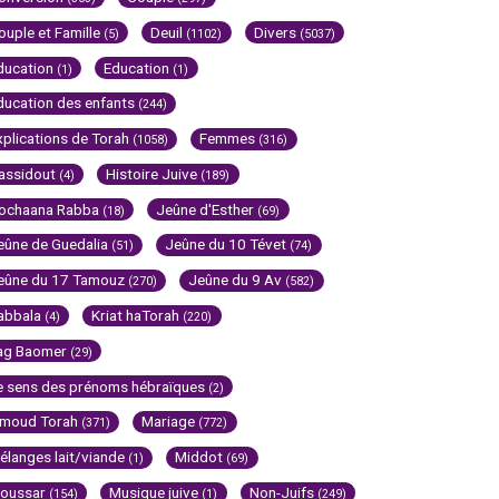
ouple et Famille
Deuil
Divers
(5)
(1102)
(5037)
ducation
Education
(1)
(1)
ducation des enfants
(244)
xplications de Torah
Femmes
(1058)
(316)
assidout
Histoire Juive
(4)
(189)
ochaana Rabba
Jeûne d'Esther
(18)
(69)
eûne de Guedalia
Jeûne du 10 Tévet
(51)
(74)
eûne du 17 Tamouz
Jeûne du 9 Av
(270)
(582)
abbala
Kriat haTorah
(4)
(220)
ag Baomer
(29)
e sens des prénoms hébraïques
(2)
imoud Torah
Mariage
(371)
(772)
élanges lait/viande
Middot
(1)
(69)
oussar
Musique juive
Non-Juifs
(154)
(1)
(249)