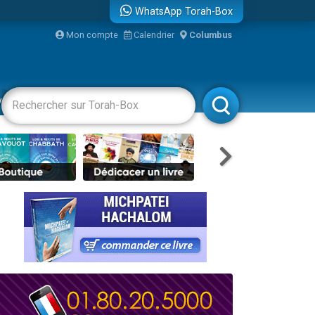
WhatsApp Torah-Box
bre
Mon compte
Calendrier
Columbus
...
vertissements
Livres
Rabbanim