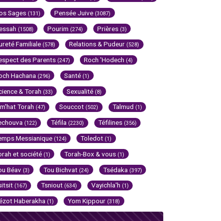
os Sages
Pensée Juive
(131)
(3087)
essah
Pourim
Prières
(1508)
(274)
(3)
ureté Familiale
Relations & Pudeur
(578)
(528)
espect des Parents
Roch 'Hodech
(247)
(4)
och Hachana
Santé
(296)
(1)
cience & Torah
Sexualité
(33)
(8)
im'hat Torah
Souccot
Talmud
(47)
(502)
(1)
echouva
Téfila
Téfilines
(122)
(2230)
(356)
emps Messianique
Toledot
(124)
(1)
orah et société
Torah-Box & vous
(1)
(1)
ou Béav
Tou Bichvat
Tsédaka
(3)
(24)
(397)
sitsit
Tsniout
Vayichla'h
(167)
(634)
(1)
ézot Haberakha
Yom Kippour
(1)
(318)