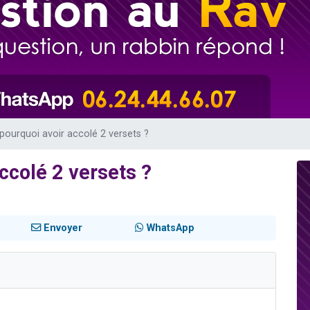
 viennent de demander une bénédiction
nnes viennent de faire un don pour Sauvez la jambe de Yohan
49 places pour étudier en groupe sur Zoom
lles musiques dans Torah-Box Music
 viennent de demander une bénédiction
 pourquoi avoir accolé 2 versets ?
accolé 2 versets ?
Envoyer
WhatsApp