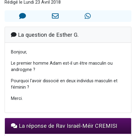
Rédigé le Lundi 23 Avril 2018
3 personnes viennent de nous rejoindre sur WhatsApp
2 nouvelles musiques dans Torah-Box Music
8 personnes viennent de faire un don pour Tsédaka : pauvres d'Israel
Nouvelle émission radio : Visions de grandeur n°104 : Le Chabbath et le Birkat Hamazone à travers le temps
La question de Esther G.
4 personnes viennent de nous rejoindre sur WhatsApp
Bonjour,
Le premier homme Adam est-il un être masculin ou
androgyne ?
Pourquoi l'avoir dissocié en deux individus masculin et
féminin ?
Merci.
La réponse de Rav Israël-Méïr CREMISI