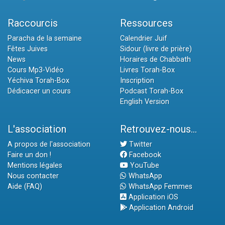
Raccourcis
Ressources
Paracha de la semaine
Calendrier Juif
Fêtes Juives
Sidour (livre de prière)
News
Horaires de Chabbath
Cours Mp3-Vidéo
Livres Torah-Box
Yéchiva Torah-Box
Inscription
Dédicacer un cours
Podcast Torah-Box
English Version
L'association
Retrouvez-nous...
A propos de l'association
Twitter
Faire un don !
Facebook
Mentions légales
YouTube
Nous contacter
WhatsApp
Aide (FAQ)
WhatsApp Femmes
Application iOS
Application Android