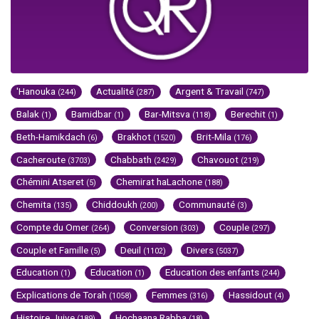
'Hanouka
Actualité
Argent & Travail
(244)
(287)
(747)
Balak
Bamidbar
Bar-Mitsva
Berechit
(1)
(1)
(118)
(1)
Beth-Hamikdach
Brakhot
Brit-Mila
(6)
(1520)
(176)
Cacheroute
Chabbath
Chavouot
(3703)
(2429)
(219)
Chémini Atseret
Chemirat haLachone
(5)
(188)
Chemita
Chiddoukh
Communauté
(135)
(200)
(3)
Compte du Omer
Conversion
Couple
(264)
(303)
(297)
Couple et Famille
Deuil
Divers
(5)
(1102)
(5037)
Education
Education
Education des enfants
(1)
(1)
(244)
Explications de Torah
Femmes
Hassidout
(1058)
(316)
(4)
Histoire Juive
Hochaana Rabba
(189)
(18)