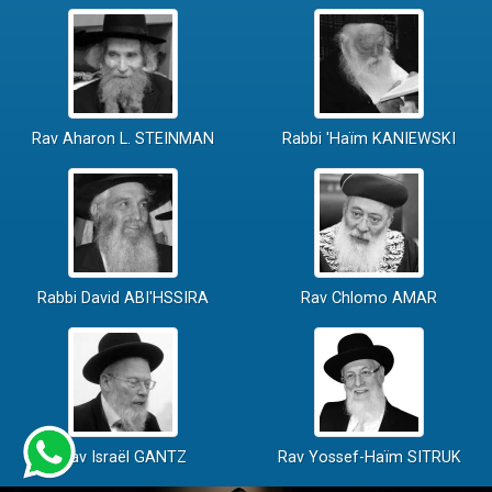
Rav Aharon L. STEINMAN
Rabbi 'Haïm KANIEWSKI
Rabbi David ABI'HSSIRA
Rav Chlomo AMAR
Rav Israël GANTZ
Rav Yossef-Haïm SITRUK