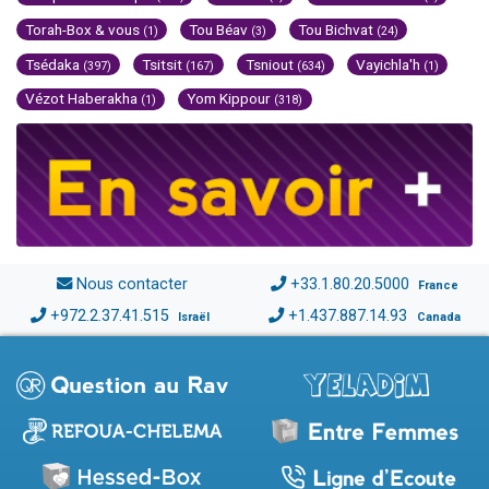
Torah-Box & vous
Tou Béav
Tou Bichvat
(1)
(3)
(24)
Tsédaka
Tsitsit
Tsniout
Vayichla'h
(397)
(167)
(634)
(1)
Vézot Haberakha
Yom Kippour
(1)
(318)
Nous contacter
+33.1.80.20.5000
France
+972.2.37.41.515
+1.437.887.14.93
Israël
Canada