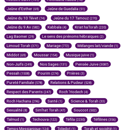
Jeûne d'Esther
Jeûne de Guedalia
(69)
(51)
Jeûne du 10 Tévet
Jeûne du 17 Tamouz
(74)
(270)
Jeûne du 9 Av
Kabbala
Kriat haTorah
(582)
(4)
(220)
Lag Baomer
Le sens des prénoms hébraïques
(29)
(2)
Limoud Torah
Mariage
Mélanges lait/viande
(371)
(772)
(1)
Middot
Moussar
Musique juive
(69)
(154)
(1)
Non-Juifs
Nos Sages
Pensée Juive
(249)
(131)
(3087)
Pessah
Pourim
Prières
(1508)
(274)
(3)
Pureté Familiale
Relations & Pudeur
(578)
(528)
Respect des Parents
Roch 'Hodech
(247)
(4)
Roch Hachana
Santé
Science & Torah
(296)
(1)
(33)
Sexualité
Sim'hat Torah
Souccot
(8)
(47)
(502)
Talmud
Techouva
Téfila
Téfilines
(1)
(122)
(2230)
(356)
Temps Messianique
Toledot
Torah et société
(124)
(1)
(1)