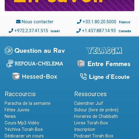
Nous contacter
+33.1.80.20.5000
France
+972.2.37.41.515
+1.437.887.14.93
Israël
Canada
Raccourcis
Ressources
Paracha de la semaine
Calendrier Juif
Fêtes Juives
Sidour (livre de prière)
News
Horaires de Chabbath
Cours Mp3-Vidéo
Livres Torah-Box
Yéchiva Torah-Box
Inscription
Dédicacer un cours
Podcast Torah-Box