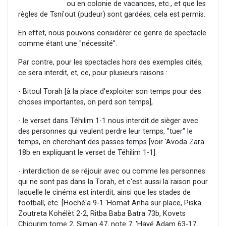
ou en colonie de vacances, etc., et que les
règles de Tsni'out (pudeur) sont gardées, cela est permis.
En effet, nous pouvons considérer ce genre de spectacle
comme étant une "nécessité".
Par contre, pour les spectacles hors des exemples cités,
ce sera interdit, et, ce, pour plusieurs raisons :
- Bitoul Torah [à la place d'exploiter son temps pour des
choses importantes, on perd son temps],
- le verset dans Téhilim 1-1 nous interdit de sièger avec
des personnes qui veulent perdre leur temps, "tuer" le
temps, en cherchant des passes temps [voir 'Avoda Zara
18b en expliquant le verset de Téhilim 1-1].
- interdiction de se réjouir avec ou comme les personnes
qui ne sont pas dans la Torah, et c'est aussi la raison pour
laquelle le cinéma est interdit, ainsi que les stades de
football, etc. [Hoché'a 9-1 'Homat Anha sur place, Piska
Zoutreta Kohélèt 2-2, Ritba Baba Batra 73b, Kovets
Chiourim tome 2, Siman 47, note 7, 'Hayé Adam 63-17,