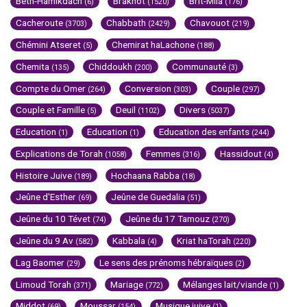
Beth-Hamikdach
Brakhot
Brit-Mila
(6)
(1520)
(176)
Cacheroute
Chabbath
Chavouot
(3703)
(2429)
(219)
Chémini Atseret
Chemirat haLachone
(5)
(188)
Chemita
Chiddoukh
Communauté
(135)
(200)
(3)
Compte du Omer
Conversion
Couple
(264)
(303)
(297)
Couple et Famille
Deuil
Divers
(5)
(1102)
(5037)
Education
Education
Education des enfants
(1)
(1)
(244)
Explications de Torah
Femmes
Hassidout
(1058)
(316)
(4)
Histoire Juive
Hochaana Rabba
(189)
(18)
Jeûne d'Esther
Jeûne de Guedalia
(69)
(51)
Jeûne du 10 Tévet
Jeûne du 17 Tamouz
(74)
(270)
Jeûne du 9 Av
Kabbala
Kriat haTorah
(582)
(4)
(220)
Lag Baomer
Le sens des prénoms hébraïques
(29)
(2)
Limoud Torah
Mariage
Mélanges lait/viande
(371)
(772)
(1)
Middot
Moussar
Musique juive
(69)
(154)
(1)