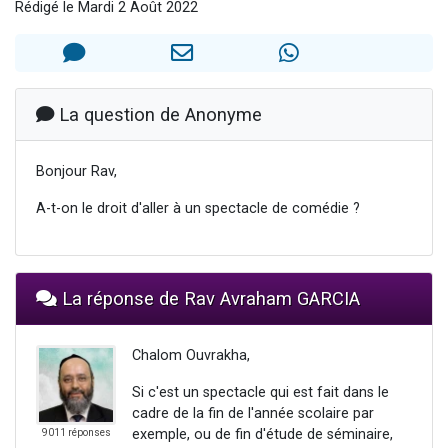
Rédigé le Mardi 2 Août 2022
13 personnes viennent de demander une bénédiction
30 personnes viennent de faire un don pour Sauvez la jambe de Yohan
Il reste 49 places pour étudier en groupe sur Zoom
12 nouvelles musiques dans Torah-Box Music
La question de Anonyme
29 personnes viennent de demander une bénédiction
Bonjour Rav,
A-t-on le droit d'aller à un spectacle de comédie ?
La réponse de Rav Avraham GARCIA
Chalom Ouvrakha,
Si c'est un spectacle qui est fait dans le
cadre de la fin de l'année scolaire par
exemple, ou de fin d'étude de séminaire,
9011 réponses