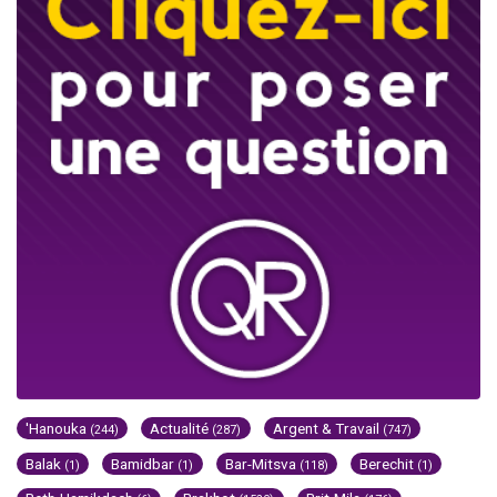
'Hanouka
Actualité
Argent & Travail
(244)
(287)
(747)
Balak
Bamidbar
Bar-Mitsva
Berechit
(1)
(1)
(118)
(1)