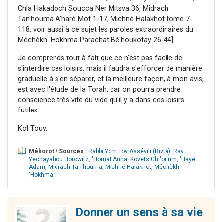
Chla Hakadoch Soucca Ner Mitsva 36, Midrach
Tan'houma A'haré Mot 1-17, Michné Halakhot tome 7-
118, voir aussi à ce sujet les paroles extraordinaires du
Méchèkh 'Hokhma Parachat Bé'houkotay 26-44].
Je comprends tout à fait que ce n'est pas facile de
s'interdire ces loisirs, mais il faudra s'efforcer de manière
graduelle à s'en séparer, et la meilleure façon, à mon avis,
est avec l'étude de la Torah, car on pourra prendre
conscience très vite du vide qu'il y a dans ces loisirs
futiles.
Kol Touv.
Mékorot / Sources :
Rabbi Yom Tov Assévili (Rivta)
,
Rav
Yechayahou Horowitz
,
'Homat Anha
,
Kovets Chi'ourim
,
'Hayé
Adam
,
Midrach Tan'houma
,
Michné Halakhot
,
Méchèkh
'Hokhma
.
Donner un sens à sa vie