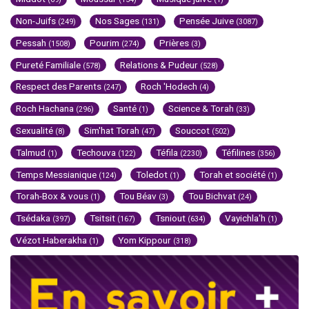
Non-Juifs
Nos Sages
Pensée Juive
(249)
(131)
(3087)
Pessah
Pourim
Prières
(1508)
(274)
(3)
Pureté Familiale
Relations & Pudeur
(578)
(528)
Respect des Parents
Roch 'Hodech
(247)
(4)
Roch Hachana
Santé
Science & Torah
(296)
(1)
(33)
Sexualité
Sim'hat Torah
Souccot
(8)
(47)
(502)
Talmud
Techouva
Téfila
Téfilines
(1)
(122)
(2230)
(356)
Temps Messianique
Toledot
Torah et société
(124)
(1)
(1)
Torah-Box & vous
Tou Béav
Tou Bichvat
(1)
(3)
(24)
Tsédaka
Tsitsit
Tsniout
Vayichla'h
(397)
(167)
(634)
(1)
Vézot Haberakha
Yom Kippour
(1)
(318)