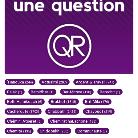
'Hanouka
Actualité
Argent & Travail
(244)
(287)
(747)
Balak
Bamidbar
Bar-Mitsva
Berechit
(1)
(1)
(118)
(1)
Beth-Hamikdach
Brakhot
Brit-Mila
(6)
(1518)
(176)
Cacheroute
Chabbath
Chavouot
(3703)
(2426)
(219)
Chémini Atseret
Chemirat haLachone
(5)
(188)
Chemita
Chiddoukh
Communauté
(135)
(200)
(3)