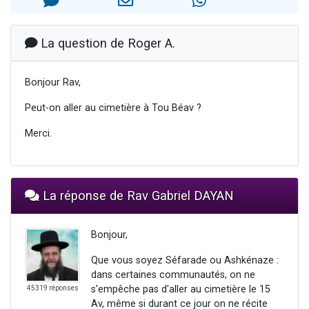
6 personnes viennent de faire un don pour 5 enfants déjà orphelins risquent de perdre leur maman
2 personnes viennent de faire un don pour Reloger Rivka, 6 enfants, victime de violences...
La question de Roger A.
10 personnes viennent de demander une bénédiction
Il reste 49 places pour étudier en groupe sur Zoom
Bonjour Rav,
2 personnes viennent de nous rejoindre sur WhatsApp
Peut-on aller au cimetière à Tou Béav ?
Merci.
La réponse de Rav Gabriel DAYAN
Bonjour,
Que vous soyez Séfarade ou Ashkénaze :
dans certaines communautés, on ne
s'empêche pas d'aller au cimetière le 15
45319 réponses
Av, même si durant ce jour on ne récite