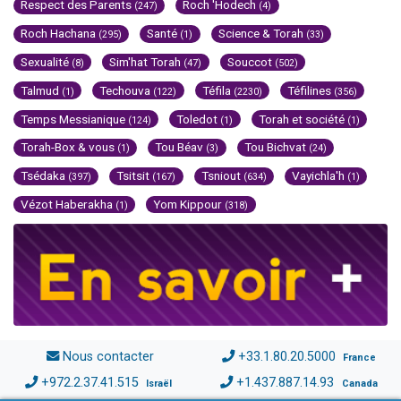
Respect des Parents
Roch 'Hodech
(247)
(4)
Roch Hachana
Santé
Science & Torah
(295)
(1)
(33)
Sexualité
Sim'hat Torah
Souccot
(8)
(47)
(502)
Talmud
Techouva
Téfila
Téfilines
(1)
(122)
(2230)
(356)
Temps Messianique
Toledot
Torah et société
(124)
(1)
(1)
Torah-Box & vous
Tou Béav
Tou Bichvat
(1)
(3)
(24)
Tsédaka
Tsitsit
Tsniout
Vayichla'h
(397)
(167)
(634)
(1)
Vézot Haberakha
Yom Kippour
(1)
(318)
Nous contacter
+33.1.80.20.5000
France
+972.2.37.41.515
+1.437.887.14.93
Israël
Canada