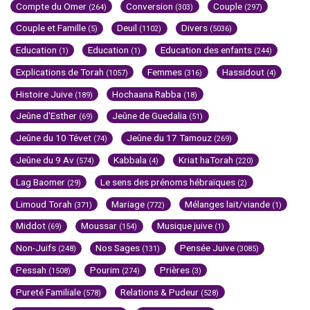
Compte du Omer
Conversion
Couple
(264)
(303)
(297)
Couple et Famille
Deuil
Divers
(5)
(1102)
(5036)
Education
Education
Education des enfants
(1)
(1)
(244)
Explications de Torah
Femmes
Hassidout
(1057)
(316)
(4)
Histoire Juive
Hochaana Rabba
(189)
(18)
Jeûne d'Esther
Jeûne de Guedalia
(69)
(51)
Jeûne du 10 Tévet
Jeûne du 17 Tamouz
(74)
(269)
Jeûne du 9 Av
Kabbala
Kriat haTorah
(574)
(4)
(220)
Lag Baomer
Le sens des prénoms hébraïques
(29)
(2)
Limoud Torah
Mariage
Mélanges lait/viande
(371)
(772)
(1)
Middot
Moussar
Musique juive
(69)
(154)
(1)
Non-Juifs
Nos Sages
Pensée Juive
(248)
(131)
(3085)
Pessah
Pourim
Prières
(1508)
(274)
(3)
Pureté Familiale
Relations & Pudeur
(578)
(528)