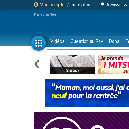
Mon compte
/
Inscription
6 personnes 
4 personn
Paracha Réé
2 personn
17 personnes
4 personnes 
Vidéos
Question au Rav
Dons
F
Il reste 
23 person
Eva vient de
4 personnes 
3 personnes 
3 personn
Odaya vient 
13 personnes
2 personnes 
30 perso