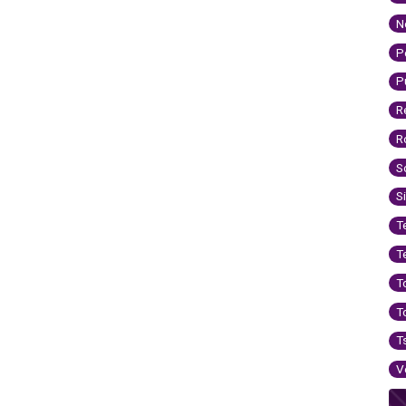
N
P
P
R
R
S
S
T
T
T
T
T
V