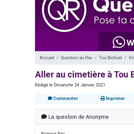
Il reste 
12 nouve
3 personnes 
2 personnes 
2 personnes 
Accueil
Question au Rav
Tou Bichvat
Al
Aller au cimetière à Tou 
Rédigé le Dimanche 24 Janvier 2021
Commenter
Imprimer
La question de Anonyme
Bonjour Rav,