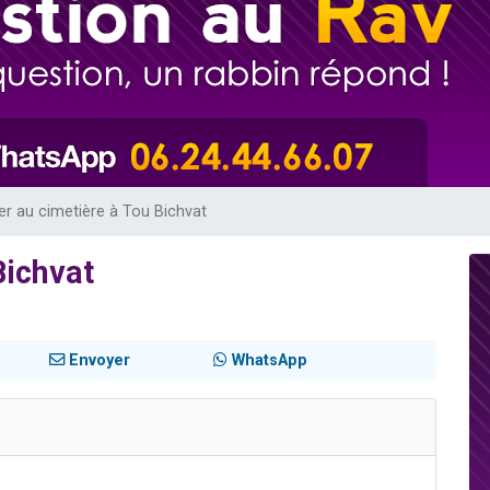
49 places pour étudier en groupe sur Zoom
lles musiques dans Torah-Box Music
viennent de nous rejoindre sur WhatsApp
viennent de nous rejoindre sur WhatsApp
viennent de nous rejoindre sur WhatsApp
ler au cimetière à Tou Bichvat
Bichvat
Envoyer
WhatsApp