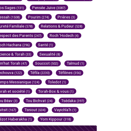
os Sages
Pensée Juive
(131)
(3087)
essah
Pourim
Prières
(1508)
(274)
(3)
ureté Familiale
Relations & Pudeur
(578)
(528)
espect des Parents
Roch 'Hodech
(247)
(4)
och Hachana
Santé
(296)
(1)
cience & Torah
Sexualité
(33)
(8)
im'hat Torah
Souccot
Talmud
(47)
(502)
(1)
echouva
Téfila
Téfilines
(122)
(2230)
(356)
emps Messianique
Toledot
(124)
(1)
orah et société
Torah-Box & vous
(1)
(1)
ou Béav
Tou Bichvat
Tsédaka
(3)
(24)
(397)
sitsit
Tsniout
Vayichla'h
(167)
(634)
(1)
ézot Haberakha
Yom Kippour
(1)
(318)