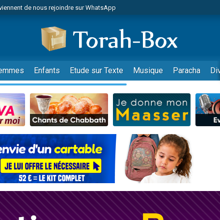
viennent de nous rejoindre sur WhatsApp
es viennent de faire un don pour Reloger Rivka, 6 enfants, victime de violences
es viennent de faire un don pour 1 Journée de Vacances Pour les Enfants
 viennent de demander une bénédiction
viennent de nous rejoindre sur WhatsApp
emmes
Enfants
Etude sur Texte
Musique
Paracha
Di
49 places pour étudier en groupe sur Zoom
nes viennent de faire un don pour Diane, 80 ans, dans un appartement insalu
 donner son Maasser
viennent de nous rejoindre sur WhatsApp
viennent de nous rejoindre sur WhatsApp
es viennent de faire un don pour 5 jours de vacances aux Orphelins
de donner son Maasser
 viennent de demander une bénédiction
viennent de nous rejoindre sur WhatsApp
nnes viennent de faire un don pour Sauvez la jambe de Yohan