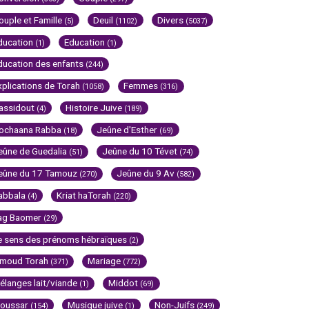
ouple et Famille
Deuil
Divers
(5)
(1102)
(5037)
ducation
Education
(1)
(1)
ducation des enfants
(244)
xplications de Torah
Femmes
(1058)
(316)
assidout
Histoire Juive
(4)
(189)
ochaana Rabba
Jeûne d'Esther
(18)
(69)
eûne de Guedalia
Jeûne du 10 Tévet
(51)
(74)
eûne du 17 Tamouz
Jeûne du 9 Av
(270)
(582)
abbala
Kriat haTorah
(4)
(220)
ag Baomer
(29)
e sens des prénoms hébraïques
(2)
imoud Torah
Mariage
(371)
(772)
élanges lait/viande
Middot
(1)
(69)
oussar
Musique juive
Non-Juifs
(154)
(1)
(249)