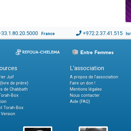
+33.1.80.20.5000
+972.2.37.41.515
France
Is
ources
L'association
ier Juif
A propos de l'association
(livre de prière)
Faire un don !
es de Chabbath
Mentions légales
 Torah-Box
Nous contacter
tion
Aide (FAQ)
t Torah-Box
 Version