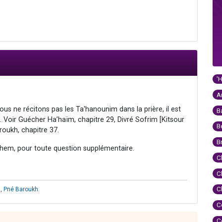
'
A
ous ne récitons pas les Ta'hanounim dans la prière, il est
B
. Voir Guécher Ha’haïm, chapitre 29, Divré Sofrim [Kitsour
B
roukh, chapitre 37.
B
hem, pour toute question supplémentaire.
C
C
C
m
,
Pné Baroukh
.
C
C