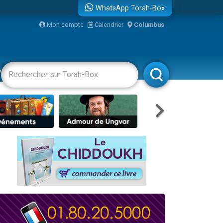
WhatsApp Torah-Box
...
Mon compte
Calendrier
Columbus
vertissements
Livres
Rabbanim
bre