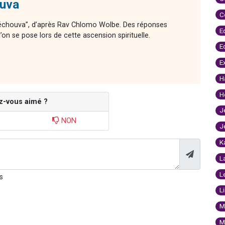
ouva
C
 Téchouva”, d’après Rav Chlomo Wolbe. Des réponses
E
on se pose lors de cette ascension spirituelle.
E
E
H
H
z-vous aimé ?
J
NON
J
K
L
L
s
L
M
M