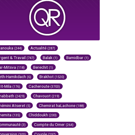
Hanouka
Actualité
(244)
(287)
rgent & Travail
Balak
Bamidbar
(747)
(1)
(1)
ar-Mitsva
Berechit
(118)
(1)
eth-Hamikdach
Brakhot
(6)
(1520)
rit-Mila
Cacheroute
(176)
(3703)
habbath
Chavouot
(2429)
(219)
hémini Atseret
Chemirat haLachone
(5)
(188)
hemita
Chiddoukh
(135)
(200)
ommunauté
Compte du Omer
(3)
(264)
onversion
Couple
(303)
(297)