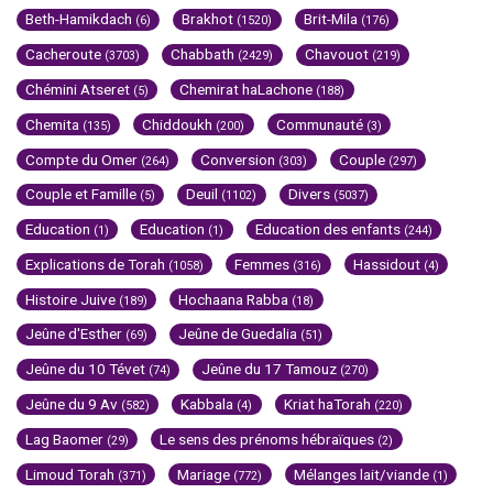
Beth-Hamikdach
Brakhot
Brit-Mila
(6)
(1520)
(176)
Cacheroute
Chabbath
Chavouot
(3703)
(2429)
(219)
Chémini Atseret
Chemirat haLachone
(5)
(188)
Chemita
Chiddoukh
Communauté
(135)
(200)
(3)
Compte du Omer
Conversion
Couple
(264)
(303)
(297)
Couple et Famille
Deuil
Divers
(5)
(1102)
(5037)
Education
Education
Education des enfants
(1)
(1)
(244)
Explications de Torah
Femmes
Hassidout
(1058)
(316)
(4)
Histoire Juive
Hochaana Rabba
(189)
(18)
Jeûne d'Esther
Jeûne de Guedalia
(69)
(51)
Jeûne du 10 Tévet
Jeûne du 17 Tamouz
(74)
(270)
Jeûne du 9 Av
Kabbala
Kriat haTorah
(582)
(4)
(220)
Lag Baomer
Le sens des prénoms hébraïques
(29)
(2)
Limoud Torah
Mariage
Mélanges lait/viande
(371)
(772)
(1)