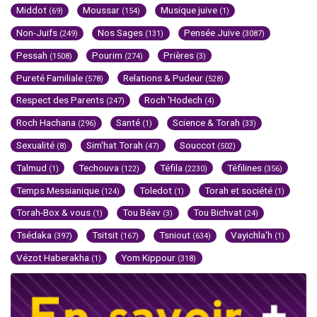
Middot
Moussar
Musique juive
(69)
(154)
(1)
Non-Juifs
Nos Sages
Pensée Juive
(249)
(131)
(3087)
Pessah
Pourim
Prières
(1508)
(274)
(3)
Pureté Familiale
Relations & Pudeur
(578)
(528)
Respect des Parents
Roch 'Hodech
(247)
(4)
Roch Hachana
Santé
Science & Torah
(296)
(1)
(33)
Sexualité
Sim'hat Torah
Souccot
(8)
(47)
(502)
Talmud
Techouva
Téfila
Téfilines
(1)
(122)
(2230)
(356)
Temps Messianique
Toledot
Torah et société
(124)
(1)
(1)
Torah-Box & vous
Tou Béav
Tou Bichvat
(1)
(3)
(24)
Tsédaka
Tsitsit
Tsniout
Vayichla'h
(397)
(167)
(634)
(1)
Vézot Haberakha
Yom Kippour
(1)
(318)