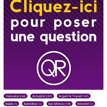
'Hanouka
Actualité
Argent & Travail
(244)
(287)
(747)
Balak
Bamidbar
Bar-Mitsva
Berechit
(1)
(1)
(118)
(1)