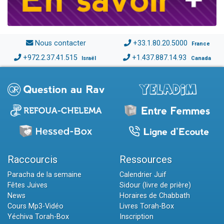
Nous contacter
+33.1.80.20.5000
France
+972.2.37.41.515
+1.437.887.14.93
Israël
Canada
Raccourcis
Ressources
Paracha de la semaine
Calendrier Juif
Fêtes Juives
Sidour (livre de prière)
News
Horaires de Chabbath
Cours Mp3-Vidéo
Livres Torah-Box
Yéchiva Torah-Box
Inscription