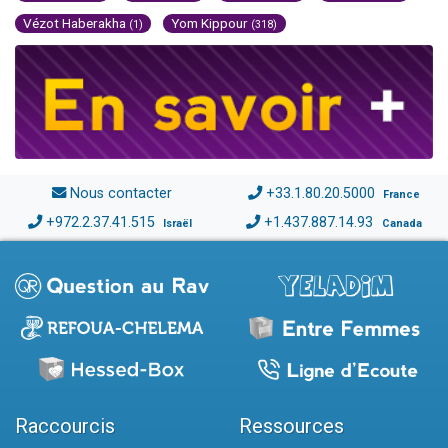
Vézot Haberakha
Yom Kippour
(1)
(318)
Nous contacter
+33.1.80.20.5000
France
+972.2.37.41.515
+1.437.887.14.93
Israël
Canada
Raccourcis
Ressources