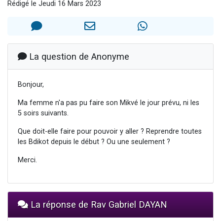
Rédigé le Jeudi 16 Mars 2023
13 personnes viennent de demander une bénédiction
30 personnes viennent de faire un don pour Sauvez la jambe de Yohan
Il reste 49 places pour étudier en groupe sur Zoom
12 nouvelles musiques dans Torah-Box Music
La question de Anonyme
29 personnes viennent de demander une bénédiction
Bonjour,
Ma femme n'a pas pu faire son Mikvé le jour prévu, ni les
5 soirs suivants.
Que doit-elle faire pour pouvoir y aller ? Reprendre toutes
les Bdikot depuis le début ? Ou une seulement ?
Merci.
La réponse de Rav Gabriel DAYAN