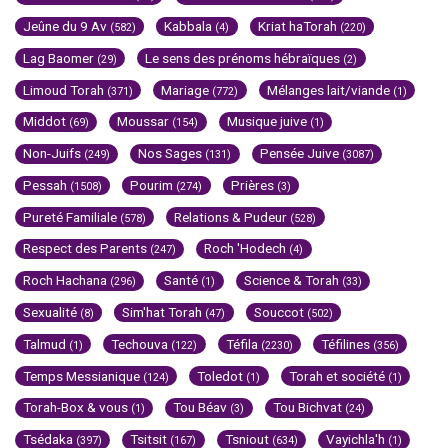
Jeûne du 9 Av
Kabbala
Kriat haTorah
(582)
(4)
(220)
Lag Baomer
Le sens des prénoms hébraïques
(29)
(2)
Limoud Torah
Mariage
Mélanges lait/viande
(371)
(772)
(1)
Middot
Moussar
Musique juive
(69)
(154)
(1)
Non-Juifs
Nos Sages
Pensée Juive
(249)
(131)
(3087)
Pessah
Pourim
Prières
(1508)
(274)
(3)
Pureté Familiale
Relations & Pudeur
(578)
(528)
Respect des Parents
Roch 'Hodech
(247)
(4)
Roch Hachana
Santé
Science & Torah
(296)
(1)
(33)
Sexualité
Sim'hat Torah
Souccot
(8)
(47)
(502)
Talmud
Techouva
Téfila
Téfilines
(1)
(122)
(2230)
(356)
Temps Messianique
Toledot
Torah et société
(124)
(1)
(1)
Torah-Box & vous
Tou Béav
Tou Bichvat
(1)
(3)
(24)
Tsédaka
Tsitsit
Tsniout
Vayichla'h
(397)
(167)
(634)
(1)