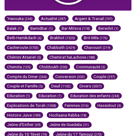
'Hanouka
Actualité
Argent & Travail
(244)
(287)
(747)
Balak
Bamidbar
Bar-Mitsva
Berechit
(1)
(1)
(118)
(1)
Beth-Hamikdach
Brakhot
Brit-Mila
(6)
(1520)
(176)
Cacheroute
Chabbath
Chavouot
(3703)
(2429)
(219)
Chémini Atseret
Chemirat haLachone
(5)
(188)
Chemita
Chiddoukh
Communauté
(135)
(200)
(3)
Compte du Omer
Conversion
Couple
(264)
(303)
(297)
Couple et Famille
Deuil
Divers
(5)
(1102)
(5037)
Education
Education
Education des enfants
(1)
(1)
(244)
Explications de Torah
Femmes
Hassidout
(1058)
(316)
(4)
Histoire Juive
Hochaana Rabba
(189)
(18)
Jeûne d'Esther
Jeûne de Guedalia
(69)
(51)
Jeûne du 10 Tévet
Jeûne du 17 Tamouz
(74)
(270)