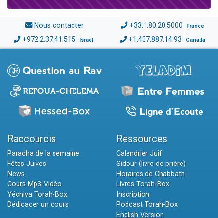
Nous contacter
+33.1.80.20.5000
France
+972.2.37.41.515
+1.437.887.14.93
Israël
Canada
Raccourcis
Ressources
Paracha de la semaine
Calendrier Juif
Fêtes Juives
Sidour (livre de prière)
News
Horaires de Chabbath
Cours Mp3-Vidéo
Livres Torah-Box
Yéchiva Torah-Box
Inscription
Dédicacer un cours
Podcast Torah-Box
English Version