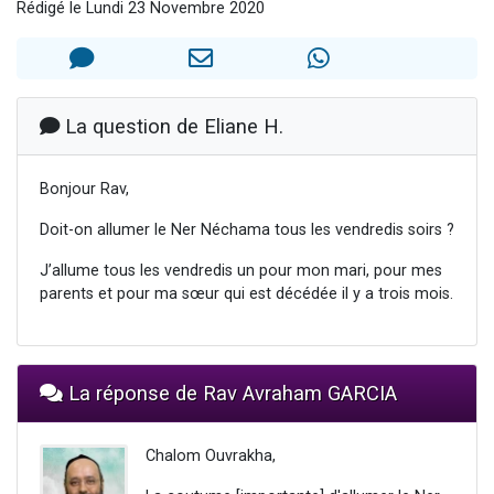
Rédigé le Lundi 23 Novembre 2020
13 personnes viennent de demander une bénédiction
30 personnes viennent de faire un don pour Sauvez la jambe de Yohan
Il reste 49 places pour étudier en groupe sur Zoom
12 nouvelles musiques dans Torah-Box Music
La question de Eliane H.
29 personnes viennent de demander une bénédiction
Bonjour Rav,
Doit-on allumer le Ner Néchama tous les vendredis soirs ?
J’allume tous les vendredis un pour mon mari, pour mes
parents et pour ma sœur qui est décédée il y a trois mois.
La réponse de Rav Avraham GARCIA
Chalom Ouvrakha,