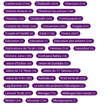
Cacheroute
Chabbath
Chavouot
(3703)
(2429)
(219)
Chémini Atseret
Chemirat haLachone
(5)
(188)
Chemita
Chiddoukh
Communauté
(135)
(200)
(3)
Compte du Omer
Conversion
Couple
(264)
(303)
(297)
Couple et Famille
Deuil
Divers
(5)
(1102)
(5037)
Education
Education
Education des enfants
(1)
(1)
(244)
Explications de Torah
Femmes
Hassidout
(1058)
(316)
(4)
Histoire Juive
Hochaana Rabba
(189)
(18)
Jeûne d'Esther
Jeûne de Guedalia
(69)
(51)
Jeûne du 10 Tévet
Jeûne du 17 Tamouz
(74)
(270)
Jeûne du 9 Av
Kabbala
Kriat haTorah
(582)
(4)
(220)
Lag Baomer
Le sens des prénoms hébraïques
(29)
(2)
Limoud Torah
Mariage
Mélanges lait/viande
(371)
(772)
(1)
Middot
Moussar
Musique juive
(69)
(154)
(1)