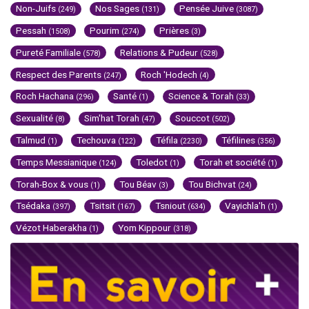
Non-Juifs
Nos Sages
Pensée Juive
(249)
(131)
(3087)
Pessah
Pourim
Prières
(1508)
(274)
(3)
Pureté Familiale
Relations & Pudeur
(578)
(528)
Respect des Parents
Roch 'Hodech
(247)
(4)
Roch Hachana
Santé
Science & Torah
(296)
(1)
(33)
Sexualité
Sim'hat Torah
Souccot
(8)
(47)
(502)
Talmud
Techouva
Téfila
Téfilines
(1)
(122)
(2230)
(356)
Temps Messianique
Toledot
Torah et société
(124)
(1)
(1)
Torah-Box & vous
Tou Béav
Tou Bichvat
(1)
(3)
(24)
Tsédaka
Tsitsit
Tsniout
Vayichla'h
(397)
(167)
(634)
(1)
Vézot Haberakha
Yom Kippour
(1)
(318)