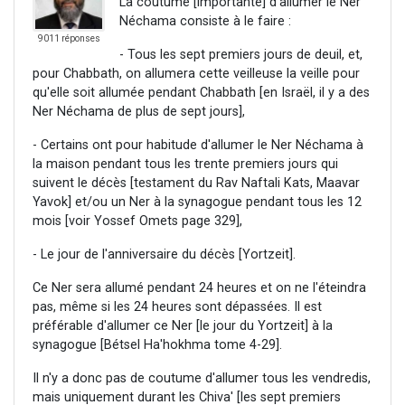
La coutume [importante] d'allumer le Ner
Néchama consiste à le faire :
9011 réponses
- Tous les sept premiers jours de deuil, et,
pour Chabbath, on allumera cette veilleuse la veille pour
qu'elle soit allumée pendant Chabbath [en Israël, il y a des
Ner Néchama de plus de sept jours],
- Certains ont pour habitude d'allumer le Ner Néchama à
la maison pendant tous les trente premiers jours qui
suivent le décès [testament du Rav Naftali Kats, Maavar
Yavok] et/ou un Ner à la synagogue pendant tous les 12
mois [voir Yossef Omets page 329],
- Le jour de l'anniversaire du décès [Yortzeit].
Ce Ner sera allumé pendant 24 heures et on ne l'éteindra
pas, même si les 24 heures sont dépassées. Il est
préférable d'allumer ce Ner [le jour du Yortzeit] à la
synagogue [Bétsel Ha'hokhma tome 4-29].
Il n'y a donc pas de coutume d'allumer tous les vendredis,
mais uniquement durant les Chiva' [les sept premiers