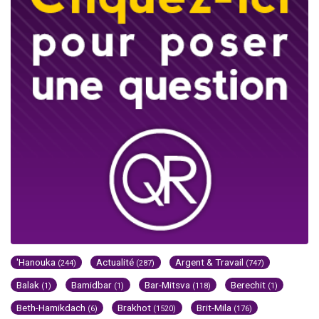
'Hanouka
Actualité
Argent & Travail
(244)
(287)
(747)
Balak
Bamidbar
Bar-Mitsva
Berechit
(1)
(1)
(118)
(1)
Beth-Hamikdach
Brakhot
Brit-Mila
(6)
(1520)
(176)