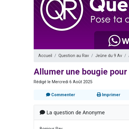
3 personnes 
2 nouvel
8 personn
Nouvelle émis
4 personnes 
Accueil
Question au Rav
Jeûne du 9 Av
Allumer une bougie pour 
Rédigé le Mercredi 6 Août 2025
Commenter
Imprimer
La question de Anonyme
Bonjour Rav,