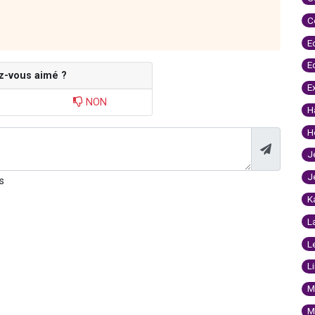
C
E
E
z-vous aimé ?
E
NON
H
H
J
J
s
K
L
L
L
M
M