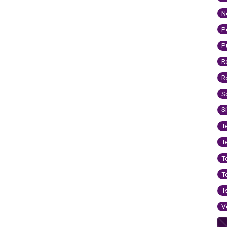
N
P
P
R
R
S
S
T
T
T
T
T
V