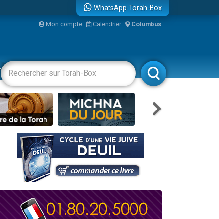
WhatsApp Torah-Box
Mon compte
Calendrier
Columbus
bre
racha
Divertissements
Livres
Rabbanim