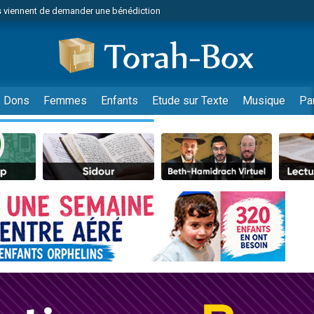
 viennent de demander une bénédiction
49 places pour étudier en groupe sur Zoom
nes viennent de faire un don pour Diane, 80 ans, dans un appartement insalu
 donner son Maasser
viennent de nous rejoindre sur WhatsApp
Dons
Femmes
Enfants
Etude sur Texte
Musique
Pa
viennent de nous rejoindre sur WhatsApp
de donner son Maasser
es viennent de faire un don pour 5 jours de vacances aux Orphelins
viennent de nous rejoindre sur WhatsApp
 viennent de demander une bénédiction
49 places pour étudier en groupe sur Zoom
nnes viennent de faire un don pour Sauvez la jambe de Yohan
lles musiques dans Torah-Box Music
viennent de nous rejoindre sur WhatsApp
viennent de nous rejoindre sur WhatsApp