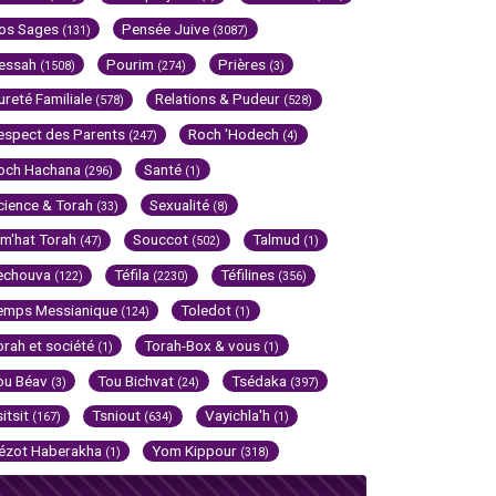
os Sages
Pensée Juive
(131)
(3087)
essah
Pourim
Prières
(1508)
(274)
(3)
ureté Familiale
Relations & Pudeur
(578)
(528)
espect des Parents
Roch 'Hodech
(247)
(4)
och Hachana
Santé
(296)
(1)
cience & Torah
Sexualité
(33)
(8)
im'hat Torah
Souccot
Talmud
(47)
(502)
(1)
echouva
Téfila
Téfilines
(122)
(2230)
(356)
emps Messianique
Toledot
(124)
(1)
orah et société
Torah-Box & vous
(1)
(1)
ou Béav
Tou Bichvat
Tsédaka
(3)
(24)
(397)
sitsit
Tsniout
Vayichla'h
(167)
(634)
(1)
ézot Haberakha
Yom Kippour
(1)
(318)