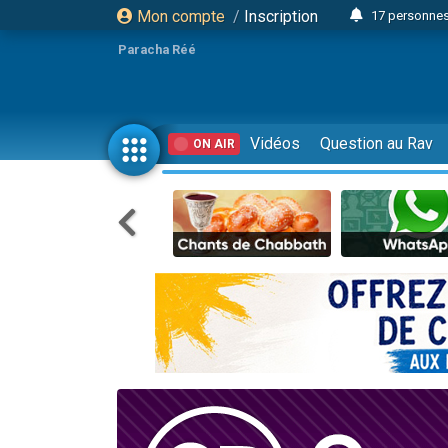
Mon compte
/
Inscription
17 personnes
Il reste 
Paracha Réé
23 person
Eva vient de
4 personnes 
Vidéos
Question au Rav
ON AIR
3 personnes 
Odaya vient 
3 personn
2 personnes 
13 personnes
Il reste 
30 perso
12 nouve
3 personnes 
2 personnes 