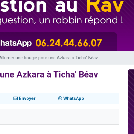
viennent de nous rejoindre sur WhatsApp
les musiques dans Torah-Box Music
es viennent de faire un don pour Tsédaka : pauvres d'Israel
sion radio : Visions de grandeur n°104 : Le Chabbath et le Birkat Hamazone à 
viennent de nous rejoindre sur WhatsApp
Allumer une bougie pour une Azkara à Ticha' Béav
une Azkara à Ticha' Béav
Envoyer
WhatsApp