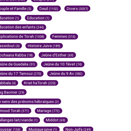
ouple et Famille
Deuil
Divers
(5)
(1102)
(5037)
ducation
Education
(1)
(1)
ducation des enfants
(244)
xplications de Torah
Femmes
(1058)
(316)
assidout
Histoire Juive
(4)
(189)
ochaana Rabba
Jeûne d'Esther
(18)
(69)
eûne de Guedalia
Jeûne du 10 Tévet
(51)
(74)
eûne du 17 Tamouz
Jeûne du 9 Av
(270)
(582)
abbala
Kriat haTorah
(4)
(220)
ag Baomer
(29)
e sens des prénoms hébraïques
(2)
imoud Torah
Mariage
(371)
(772)
élanges lait/viande
Middot
(1)
(69)
oussar
Musique juive
Non-Juifs
(154)
(1)
(249)