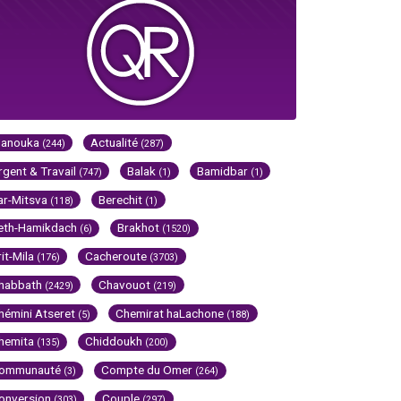
Hanouka
Actualité
(244)
(287)
rgent & Travail
Balak
Bamidbar
(747)
(1)
(1)
ar-Mitsva
Berechit
(118)
(1)
eth-Hamikdach
Brakhot
(6)
(1520)
rit-Mila
Cacheroute
(176)
(3703)
habbath
Chavouot
(2429)
(219)
hémini Atseret
Chemirat haLachone
(5)
(188)
hemita
Chiddoukh
(135)
(200)
ommunauté
Compte du Omer
(3)
(264)
onversion
Couple
(303)
(297)