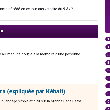
mme décédé en ce jour anniversaire du 9 Av ?
IA
'
A
n d'allumer une bougie à la mémoire d'une personne
B
B
B
C
C
ra (expliquée par Kéhati)
C
n langage simple et clair sur la Michna Baba Batra.
C
C