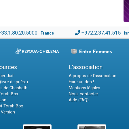
+33.1.80.20.5000
+972.2.37.41.515
France
Is
ources
L'association
ier Juif
A propos de l'association
(livre de prière)
Faire un don !
es de Chabbath
Mentions légales
 Torah-Box
Nous contacter
tion
Aide (FAQ)
t Torah-Box
 Version