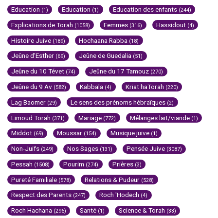
Education
Education
Education des enfants
(1)
(1)
(244)
Explications de Torah
Femmes
Hassidout
(1058)
(316)
(4)
Histoire Juive
Hochaana Rabba
(189)
(18)
Jeûne d'Esther
Jeûne de Guedalia
(69)
(51)
Jeûne du 10 Tévet
Jeûne du 17 Tamouz
(74)
(270)
Jeûne du 9 Av
Kabbala
Kriat haTorah
(582)
(4)
(220)
Lag Baomer
Le sens des prénoms hébraïques
(29)
(2)
Limoud Torah
Mariage
Mélanges lait/viande
(371)
(772)
(1)
Middot
Moussar
Musique juive
(69)
(154)
(1)
Non-Juifs
Nos Sages
Pensée Juive
(249)
(131)
(3087)
Pessah
Pourim
Prières
(1508)
(274)
(3)
Pureté Familiale
Relations & Pudeur
(578)
(528)
Respect des Parents
Roch 'Hodech
(247)
(4)
Roch Hachana
Santé
Science & Torah
(296)
(1)
(33)