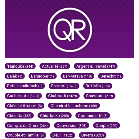
'Hanouka
Actualité
Argent & Travail
(244)
(287)
(747)
Balak
Bamidbar
Bar-Mitsva
Berechit
(1)
(1)
(118)
(1)
Beth-Hamikdach
Brakhot
Brit-Mila
(6)
(1520)
(176)
Cacheroute
Chabbath
Chavouot
(3703)
(2429)
(219)
Chémini Atseret
Chemirat haLachone
(5)
(188)
Chemita
Chiddoukh
Communauté
(135)
(200)
(3)
Compte du Omer
Conversion
Couple
(264)
(303)
(297)
Couple et Famille
Deuil
Divers
(5)
(1102)
(5037)