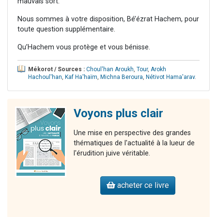
mauvais sort.
Nous sommes à votre disposition, Bé’ézrat Hachem, pour
toute question supplémentaire.
Qu’Hachem vous protège et vous bénisse.
Mékorot / Sources :
Choul'han Aroukh
,
Tour
,
Arokh
Hachoul'han
,
Kaf Ha'haïm
,
Michna Beroura
,
Nétivot Hama'arav
.
Voyons plus clair
Une mise en perspective des grandes
thématiques de l'actualité à la lueur de
l'érudition juive véritable.
acheter ce livre