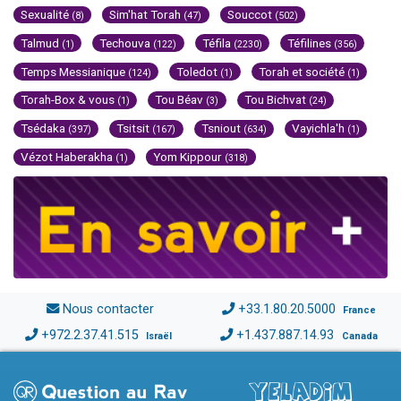
Sexualité
Sim'hat Torah
Souccot
(8)
(47)
(502)
Talmud
Techouva
Téfila
Téfilines
(1)
(122)
(2230)
(356)
Temps Messianique
Toledot
Torah et société
(124)
(1)
(1)
Torah-Box & vous
Tou Béav
Tou Bichvat
(1)
(3)
(24)
Tsédaka
Tsitsit
Tsniout
Vayichla'h
(397)
(167)
(634)
(1)
Vézot Haberakha
Yom Kippour
(1)
(318)
Nous contacter
+33.1.80.20.5000
France
+972.2.37.41.515
+1.437.887.14.93
Israël
Canada