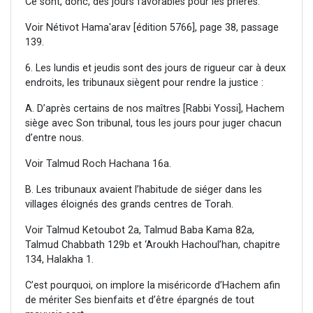
Ce sont, donc, des jours favorables pour les prières.
Voir Nétivot Hama'arav [édition 5766], page 38, passage
139.
6. Les lundis et jeudis sont des jours de rigueur car à deux
endroits, les tribunaux siègent pour rendre la justice :
A. D’après certains de nos maîtres [Rabbi Yossi], Hachem
siège avec Son tribunal, tous les jours pour juger chacun
d’entre nous.
Voir Talmud Roch Hachana 16a.
B. Les tribunaux avaient l’habitude de siéger dans les
villages éloignés des grands centres de Torah.
Voir Talmud Ketoubot 2a, Talmud Baba Kama 82a,
Talmud Chabbath 129b et ‘Aroukh Hachoul’han, chapitre
134, Halakha 1.
C’est pourquoi, on implore la miséricorde d’Hachem afin
de mériter Ses bienfaits et d’être épargnés de tout