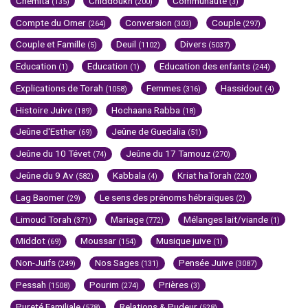
Chemita
Chiddoukh
Communauté
(135)
(200)
(3)
Compte du Omer
Conversion
Couple
(264)
(303)
(297)
Couple et Famille
Deuil
Divers
(5)
(1102)
(5037)
Education
Education
Education des enfants
(1)
(1)
(244)
Explications de Torah
Femmes
Hassidout
(1058)
(316)
(4)
Histoire Juive
Hochaana Rabba
(189)
(18)
Jeûne d'Esther
Jeûne de Guedalia
(69)
(51)
Jeûne du 10 Tévet
Jeûne du 17 Tamouz
(74)
(270)
Jeûne du 9 Av
Kabbala
Kriat haTorah
(582)
(4)
(220)
Lag Baomer
Le sens des prénoms hébraïques
(29)
(2)
Limoud Torah
Mariage
Mélanges lait/viande
(371)
(772)
(1)
Middot
Moussar
Musique juive
(69)
(154)
(1)
Non-Juifs
Nos Sages
Pensée Juive
(249)
(131)
(3087)
Pessah
Pourim
Prières
(1508)
(274)
(3)
Pureté Familiale
Relations & Pudeur
(578)
(528)