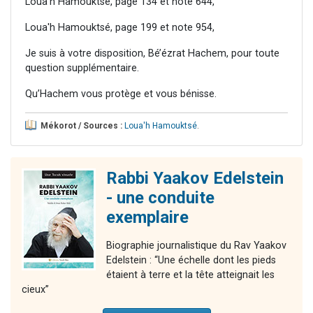
Loua'h Hamouktsé, page 134 et note 644,
Loua'h Hamouktsé, page 199 et note 954,
Je suis à votre disposition, Bé’ézrat Hachem, pour toute
question supplémentaire.
Qu’Hachem vous protège et vous bénisse.
Mékorot / Sources :
Loua'h Hamouktsé
.
Rabbi Yaakov Edelstein
- une conduite
exemplaire
Biographie journalistique du Rav Yaakov
Edelstein : “Une échelle dont les pieds
étaient à terre et la tête atteignait les
cieux”