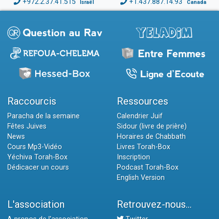
+972.2.37.41.515
+1.437.887.14.93
Israël
Canada
Raccourcis
Ressources
Paracha de la semaine
Calendrier Juif
Fêtes Juives
Sidour (livre de prière)
News
Horaires de Chabbath
Cours Mp3-Vidéo
Livres Torah-Box
Yéchiva Torah-Box
Inscription
Dédicacer un cours
Podcast Torah-Box
English Version
L'association
Retrouvez-nous...