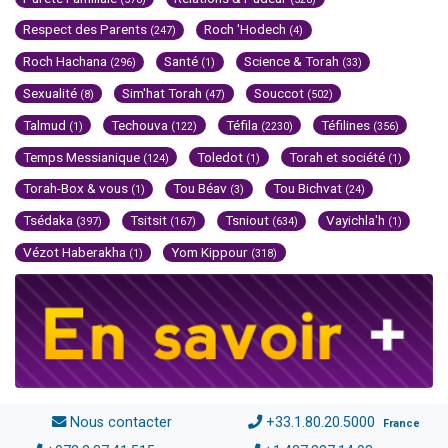
Respect des Parents
Roch 'Hodech
(247)
(4)
Roch Hachana
Santé
Science & Torah
(296)
(1)
(33)
Sexualité
Sim'hat Torah
Souccot
(8)
(47)
(502)
Talmud
Techouva
Téfila
Téfilines
(1)
(122)
(2230)
(356)
Temps Messianique
Toledot
Torah et société
(124)
(1)
(1)
Torah-Box & vous
Tou Béav
Tou Bichvat
(1)
(3)
(24)
Tsédaka
Tsitsit
Tsniout
Vayichla'h
(397)
(167)
(634)
(1)
Vézot Haberakha
Yom Kippour
(1)
(318)
Nous contacter
+33.1.80.20.5000
France