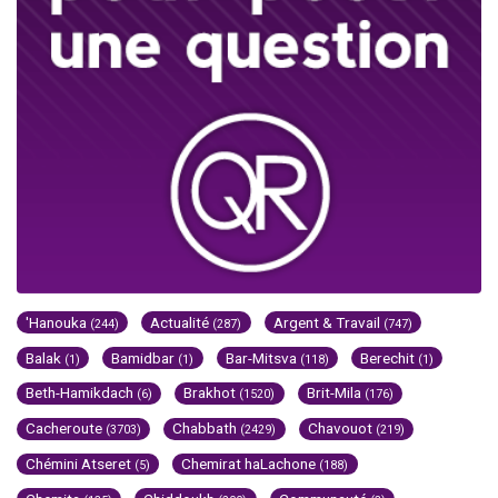
'Hanouka
Actualité
Argent & Travail
(244)
(287)
(747)
Balak
Bamidbar
Bar-Mitsva
Berechit
(1)
(1)
(118)
(1)
Beth-Hamikdach
Brakhot
Brit-Mila
(6)
(1520)
(176)
Cacheroute
Chabbath
Chavouot
(3703)
(2429)
(219)
Chémini Atseret
Chemirat haLachone
(5)
(188)