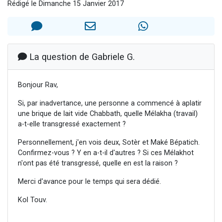
Rédigé le Dimanche 15 Janvier 2017
Nouvelle émission radio : Visions de grandeur n°104 : Le Chabbath et le Birkat Hamazone à travers le temps
61 personnes viennent de demander une bénédiction
Ariel vient de donner son Maasser
Il reste 49 places pour étudier en groupe sur Zoom
La question de Gabriele G.
Eva vient de donner son Maasser
Bonjour Rav,
Si, par inadvertance, une personne a commencé à aplatir
une brique de lait vide Chabbath, quelle Mélakha (travail)
a-t-elle transgressé exactement ?
Personnellement, j'en vois deux, Sotèr et Maké Bépatich.
Confirmez-vous ? Y en a-t-il d'autres ? Si ces Mélakhot
n'ont pas été transgressé, quelle en est la raison ?
Merci d'avance pour le temps qui sera dédié.
Kol Touv.