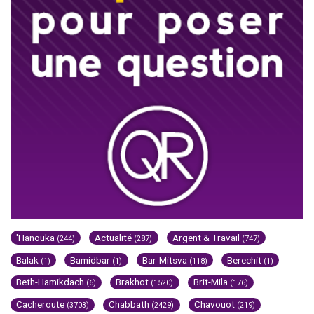
'Hanouka
Actualité
Argent & Travail
(244)
(287)
(747)
Balak
Bamidbar
Bar-Mitsva
Berechit
(1)
(1)
(118)
(1)
Beth-Hamikdach
Brakhot
Brit-Mila
(6)
(1520)
(176)
Cacheroute
Chabbath
Chavouot
(3703)
(2429)
(219)