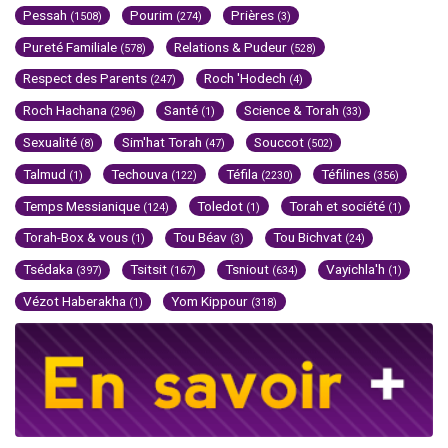
Pessah
Pourim
Prières
(1508)
(274)
(3)
Pureté Familiale
Relations & Pudeur
(578)
(528)
Respect des Parents
Roch 'Hodech
(247)
(4)
Roch Hachana
Santé
Science & Torah
(296)
(1)
(33)
Sexualité
Sim'hat Torah
Souccot
(8)
(47)
(502)
Talmud
Techouva
Téfila
Téfilines
(1)
(122)
(2230)
(356)
Temps Messianique
Toledot
Torah et société
(124)
(1)
(1)
Torah-Box & vous
Tou Béav
Tou Bichvat
(1)
(3)
(24)
Tsédaka
Tsitsit
Tsniout
Vayichla'h
(397)
(167)
(634)
(1)
Vézot Haberakha
Yom Kippour
(1)
(318)