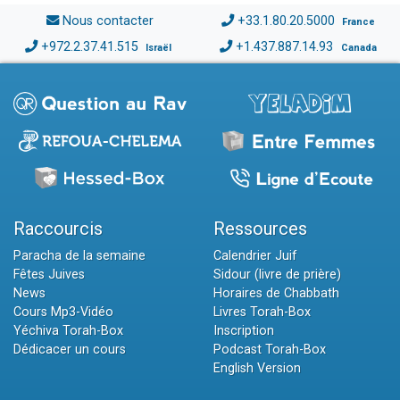
Nous contacter
+33.1.80.20.5000
France
+972.2.37.41.515
+1.437.887.14.93
Israël
Canada
Raccourcis
Ressources
Paracha de la semaine
Calendrier Juif
Fêtes Juives
Sidour (livre de prière)
News
Horaires de Chabbath
Cours Mp3-Vidéo
Livres Torah-Box
Yéchiva Torah-Box
Inscription
Dédicacer un cours
Podcast Torah-Box
English Version