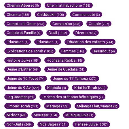
Chémini Atseret
Chemirat haLachone
(5)
(188)
Chemita
Chiddoukh
Communauté
(135)
(200)
(3)
Compte du Omer
Conversion
Couple
(264)
(303)
(297)
Couple et Famille
Deuil
Divers
(5)
(1102)
(5037)
Education
Education
Education des enfants
(1)
(1)
(244)
Explications de Torah
Femmes
Hassidout
(1058)
(316)
(4)
Histoire Juive
Hochaana Rabba
(189)
(18)
Jeûne d'Esther
Jeûne de Guedalia
(69)
(51)
Jeûne du 10 Tévet
Jeûne du 17 Tamouz
(74)
(270)
Jeûne du 9 Av
Kabbala
Kriat haTorah
(582)
(4)
(220)
Lag Baomer
Le sens des prénoms hébraïques
(29)
(2)
Limoud Torah
Mariage
Mélanges lait/viande
(371)
(772)
(1)
Middot
Moussar
Musique juive
(69)
(154)
(1)
Non-Juifs
Nos Sages
Pensée Juive
(249)
(131)
(3087)