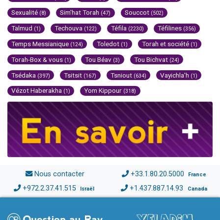
Sexualité
Sim'hat Torah
Souccot
(8)
(47)
(502)
Talmud
Techouva
Téfila
Téfilines
(1)
(122)
(2230)
(356)
Temps Messianique
Toledot
Torah et société
(124)
(1)
(1)
Torah-Box & vous
Tou Béav
Tou Bichvat
(1)
(3)
(24)
Tsédaka
Tsitsit
Tsniout
Vayichla'h
(397)
(167)
(634)
(1)
Vézot Haberakha
Yom Kippour
(1)
(318)
Nous contacter
+33.1.80.20.5000
France
+972.2.37.41.515
+1.437.887.14.93
Israël
Canada