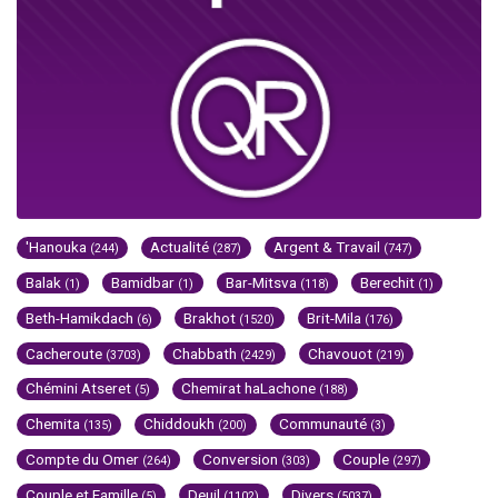
'Hanouka
Actualité
Argent & Travail
(244)
(287)
(747)
Balak
Bamidbar
Bar-Mitsva
Berechit
(1)
(1)
(118)
(1)
Beth-Hamikdach
Brakhot
Brit-Mila
(6)
(1520)
(176)
Cacheroute
Chabbath
Chavouot
(3703)
(2429)
(219)
Chémini Atseret
Chemirat haLachone
(5)
(188)
Chemita
Chiddoukh
Communauté
(135)
(200)
(3)
Compte du Omer
Conversion
Couple
(264)
(303)
(297)
Couple et Famille
Deuil
Divers
(5)
(1102)
(5037)