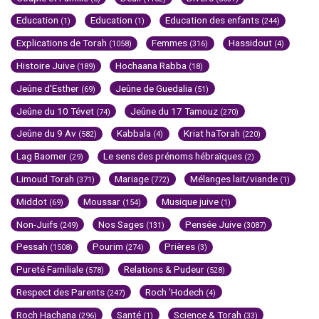
Education
Education
Education des enfants
(1)
(1)
(244)
Explications de Torah
Femmes
Hassidout
(1058)
(316)
(4)
Histoire Juive
Hochaana Rabba
(189)
(18)
Jeûne d'Esther
Jeûne de Guedalia
(69)
(51)
Jeûne du 10 Tévet
Jeûne du 17 Tamouz
(74)
(270)
Jeûne du 9 Av
Kabbala
Kriat haTorah
(582)
(4)
(220)
Lag Baomer
Le sens des prénoms hébraïques
(29)
(2)
Limoud Torah
Mariage
Mélanges lait/viande
(371)
(772)
(1)
Middot
Moussar
Musique juive
(69)
(154)
(1)
Non-Juifs
Nos Sages
Pensée Juive
(249)
(131)
(3087)
Pessah
Pourim
Prières
(1508)
(274)
(3)
Pureté Familiale
Relations & Pudeur
(578)
(528)
Respect des Parents
Roch 'Hodech
(247)
(4)
Roch Hachana
Santé
Science & Torah
(296)
(1)
(33)