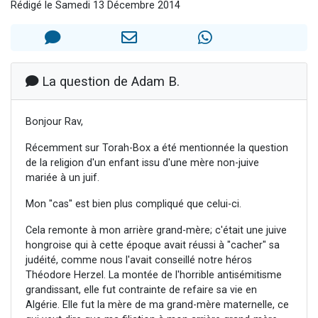
Rédigé le Samedi 13 Décembre 2014
Il reste 49 places pour étudier en groupe sur Zoom
12 nouvelles musiques dans Torah-Box Music
3 personnes viennent de nous rejoindre sur WhatsApp
2 personnes viennent de nous rejoindre sur WhatsApp
La question de Adam B.
2 personnes viennent de nous rejoindre sur WhatsApp
Bonjour Rav,
Récemment sur Torah-Box a été mentionnée la question
de la religion d'un enfant issu d'une mère non-juive
mariée à un juif.
Mon "cas" est bien plus compliqué que celui-ci.
Cela remonte à mon arrière grand-mère; c'était une juive
hongroise qui à cette époque avait réussi à "cacher" sa
judéité, comme nous l'avait conseillé notre héros
Théodore Herzel. La montée de l'horrible antisémitisme
grandissant, elle fut contrainte de refaire sa vie en
Algérie. Elle fut la mère de ma grand-mère maternelle, ce