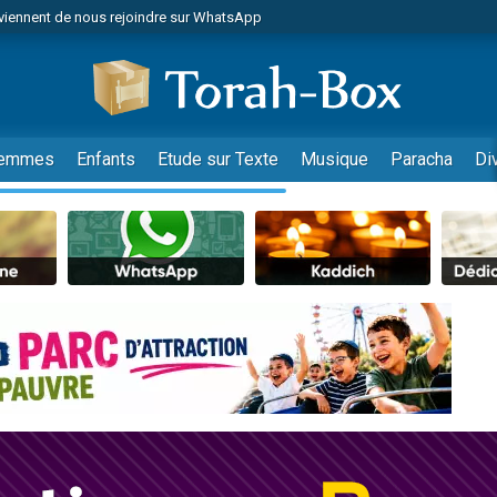
viennent de nous rejoindre sur WhatsApp
es viennent de faire un don pour Reloger Rivka, 6 enfants, victime de violences
es viennent de faire un don pour 1 Journée de Vacances Pour les Enfants
 viennent de demander une bénédiction
viennent de nous rejoindre sur WhatsApp
emmes
Enfants
Etude sur Texte
Musique
Paracha
Di
49 places pour étudier en groupe sur Zoom
nes viennent de faire un don pour Diane, 80 ans, dans un appartement insalu
 donner son Maasser
viennent de nous rejoindre sur WhatsApp
viennent de nous rejoindre sur WhatsApp
es viennent de faire un don pour 5 jours de vacances aux Orphelins
de donner son Maasser
 viennent de demander une bénédiction
viennent de nous rejoindre sur WhatsApp
nnes viennent de faire un don pour Sauvez la jambe de Yohan