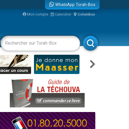
WhatsApp Torah-Box
...
Mon compte
Calendrier
Columbus
vertissements
Livres
Rabbanim
bre