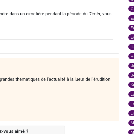
C
 rendre dans un cimetière pendant la période du 'Omèr, vous
E
E
E
H
H
J
J
andes thématiques de l'actualité à la lueur de l'érudition
K
L
L
L
M
z-vous aimé ?
M