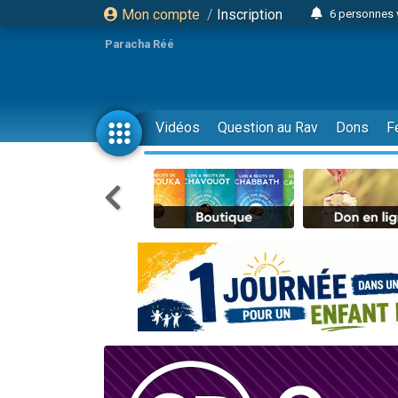
Mon compte
/
Inscription
6 personnes 
4 personn
Paracha Réé
2 personn
17 personnes
4 personnes 
Vidéos
Question au Rav
Dons
F
Il reste 
23 person
Eva vient de
4 personnes 
3 personnes 
3 personn
Odaya vient 
13 personnes
2 personnes 
30 perso