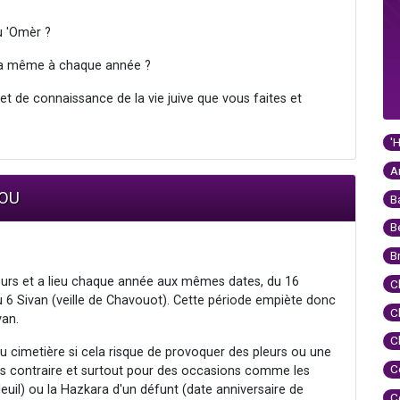
u 'Omèr ?
t la même à chaque année ?
 et de connaissance de la vie juive que vous faites et
'
A
MOU
B
B
B
jours et a lieu chaque année aux mêmes dates, du 16
C
 6 Sivan (veille de Chavouot). Cette période empiète donc
C
van.
C
 au cimetière si cela risque de provoquer des pleurs ou une
C
as contraire et surtout pour des occasions comme les
deuil) ou la Hazkara d'un défunt (date anniversaire de
C