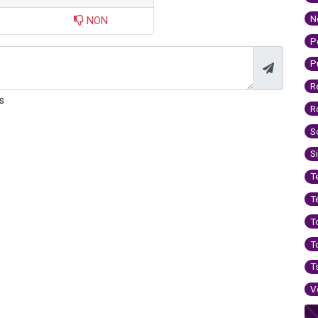
N
NON
P
P
R
s
R
S
S
T
T
T
T
T
V