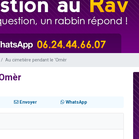
49 places pour étudier en groupe sur Zoom
lles musiques dans Torah-Box Music
viennent de nous rejoindre sur WhatsApp
viennent de nous rejoindre sur WhatsApp
viennent de nous rejoindre sur WhatsApp
Au cimetière pendant le 'Omèr
'Omèr
Envoyer
WhatsApp