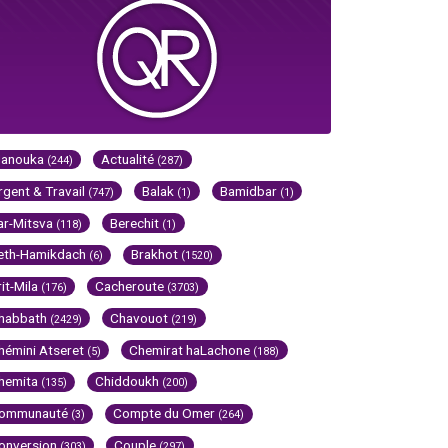
Hanouka
Actualité
(244)
(287)
rgent & Travail
Balak
Bamidbar
(747)
(1)
(1)
ar-Mitsva
Berechit
(118)
(1)
eth-Hamikdach
Brakhot
(6)
(1520)
rit-Mila
Cacheroute
(176)
(3703)
habbath
Chavouot
(2429)
(219)
hémini Atseret
Chemirat haLachone
(5)
(188)
hemita
Chiddoukh
(135)
(200)
ommunauté
Compte du Omer
(3)
(264)
onversion
Couple
(303)
(297)