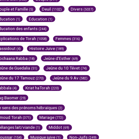
ouple et Famille
Deuil
Divers
(5)
(1102)
(5037)
ducation
Education
(1)
(1)
ducation des enfants
(244)
xplications de Torah
Femmes
(1058)
(316)
assidout
Histoire Juive
(4)
(189)
ochaana Rabba
Jeûne d'Esther
(18)
(69)
eûne de Guedalia
Jeûne du 10 Tévet
(51)
(74)
eûne du 17 Tamouz
Jeûne du 9 Av
(270)
(582)
abbala
Kriat haTorah
(4)
(220)
ag Baomer
(29)
e sens des prénoms hébraïques
(2)
imoud Torah
Mariage
(371)
(772)
élanges lait/viande
Middot
(1)
(69)
oussar
Musique juive
Non-Juifs
(154)
(1)
(249)