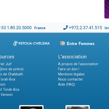
+33.1.80.20.5000
+972.2.37.41.515
France
Is
ources
L'association
ier Juif
A propos de l'association
(livre de prière)
Faire un don !
es de Chabbath
Mentions légales
 Torah-Box
Nous contacter
tion
Aide (FAQ)
t Torah-Box
 Version