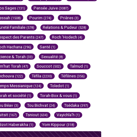
os Sages
Pensée Juive
(131)
(3087)
essah
Pourim
Prières
(1508)
(274)
(3)
ureté Familiale
Relations & Pudeur
(578)
(528)
espect des Parents
Roch 'Hodech
(247)
(4)
och Hachana
Santé
(296)
(1)
cience & Torah
Sexualité
(33)
(8)
im'hat Torah
Souccot
Talmud
(47)
(502)
(1)
echouva
Téfila
Téfilines
(122)
(2230)
(356)
emps Messianique
Toledot
(124)
(1)
orah et société
Torah-Box & vous
(1)
(1)
ou Béav
Tou Bichvat
Tsédaka
(3)
(24)
(397)
sitsit
Tsniout
Vayichla'h
(167)
(634)
(1)
ézot Haberakha
Yom Kippour
(1)
(318)