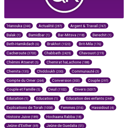
'Hanouka
Actualité
Argent & Travail
(244)
(287)
(747)
Balak
Bamidbar
Bar-Mitsva
Berechit
(1)
(1)
(118)
(1)
Beth-Hamikdach
Brakhot
Brit-Mila
(6)
(1520)
(176)
Cacheroute
Chabbath
Chavouot
(3703)
(2429)
(219)
Chémini Atseret
Chemirat haLachone
(5)
(188)
Chemita
Chiddoukh
Communauté
(135)
(200)
(3)
Compte du Omer
Conversion
Couple
(264)
(303)
(297)
Couple et Famille
Deuil
Divers
(5)
(1102)
(5037)
Education
Education
Education des enfants
(1)
(1)
(244)
Explications de Torah
Femmes
Hassidout
(1058)
(316)
(4)
Histoire Juive
Hochaana Rabba
(189)
(18)
Jeûne d'Esther
Jeûne de Guedalia
(69)
(51)