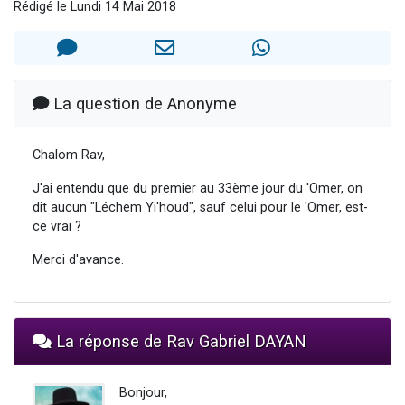
Rédigé le Lundi 14 Mai 2018
2 personnes viennent de nous rejoindre sur WhatsApp
13 personnes viennent de demander une bénédiction
Il reste 49 places pour étudier en groupe sur Zoom
12 nouvelles musiques dans Torah-Box Music
La question de Anonyme
2 personnes viennent de nous rejoindre sur WhatsApp
Chalom Rav,
J'ai entendu que du premier au 33ème jour du 'Omer, on
dit aucun "Léchem Yi'houd", sauf celui pour le 'Omer, est-
ce vrai ?
Merci d'avance.
La réponse de Rav Gabriel DAYAN
Bonjour,