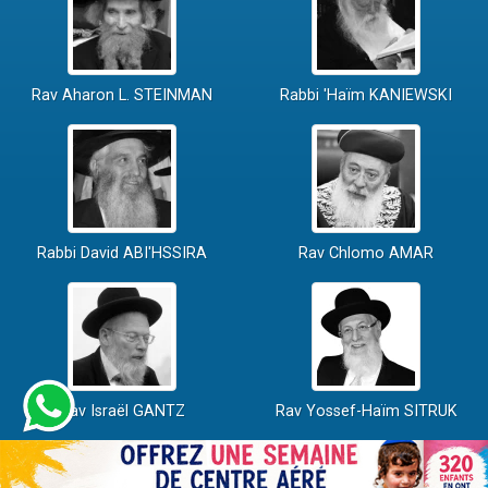
Rav Aharon L. STEINMAN
Rabbi 'Haïm KANIEWSKI
Rabbi David ABI'HSSIRA
Rav Chlomo AMAR
Rav Israël GANTZ
Rav Yossef-Haïm SITRUK