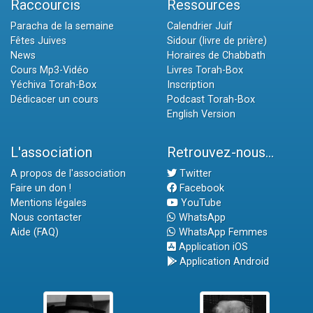
Raccourcis
Ressources
Paracha de la semaine
Calendrier Juif
Fêtes Juives
Sidour (livre de prière)
News
Horaires de Chabbath
Cours Mp3-Vidéo
Livres Torah-Box
Yéchiva Torah-Box
Inscription
Dédicacer un cours
Podcast Torah-Box
English Version
L'association
Retrouvez-nous...
A propos de l'association
Twitter
Faire un don !
Facebook
Mentions légales
YouTube
Nous contacter
WhatsApp
Aide (FAQ)
WhatsApp Femmes
Application iOS
Application Android