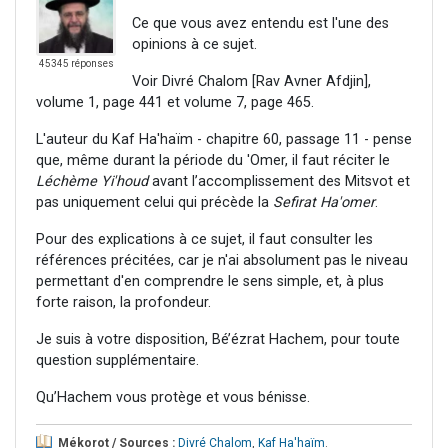
Ce que vous avez entendu est l'une des
opinions à ce sujet.
45345 réponses
Voir Divré Chalom [Rav Avner Afdjin],
volume 1, page 441 et volume 7, page 465.
L'auteur du Kaf Ha'haïm - chapitre 60, passage 11 - pense
que, même durant la période du 'Omer, il faut réciter le
Léchème Yi'houd
avant l’accomplissement des Mitsvot et
pas uniquement celui qui précède la
Sefirat Ha'omer
.
Pour des explications à ce sujet, il faut consulter les
références précitées, car je n'ai absolument pas le niveau
permettant d'en comprendre le sens simple, et, à plus
forte raison, la profondeur.
Je suis à votre disposition, Bé’ézrat Hachem, pour toute
question supplémentaire.
Qu’Hachem vous protège et vous bénisse.
Mékorot / Sources :
Divré Chalom
,
Kaf Ha'haïm
.