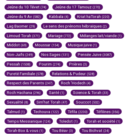
Jeûne du 10 Tévet
Jeûne du 17 Tamouz
(74)
(270)
Jeûne du 9 Av
Kabbala
Kriat haTorah
(582)
(4)
(220)
Lag Baomer
Le sens des prénoms hébraïques
(29)
(2)
Limoud Torah
Mariage
Mélanges lait/viande
(371)
(772)
(1)
Middot
Moussar
Musique juive
(69)
(154)
(1)
Non-Juifs
Nos Sages
Pensée Juive
(249)
(131)
(3087)
Pessah
Pourim
Prières
(1508)
(274)
(3)
Pureté Familiale
Relations & Pudeur
(578)
(528)
Respect des Parents
Roch 'Hodech
(247)
(4)
Roch Hachana
Santé
Science & Torah
(296)
(1)
(33)
Sexualité
Sim'hat Torah
Souccot
(8)
(47)
(502)
Talmud
Techouva
Téfila
Téfilines
(1)
(122)
(2230)
(356)
Temps Messianique
Toledot
Torah et société
(124)
(1)
(1)
Torah-Box & vous
Tou Béav
Tou Bichvat
(1)
(3)
(24)