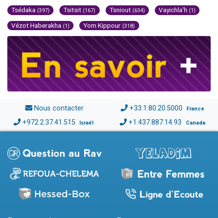
Tsédaka
Tsitsit
Tsniout
Vayichla'h
(397)
(167)
(634)
(1)
Vézot Haberakha
Yom Kippour
(1)
(318)
Nous contacter
+33.1.80.20.5000
France
+972.2.37.41.515
+1.437.887.14.93
Israël
Canada