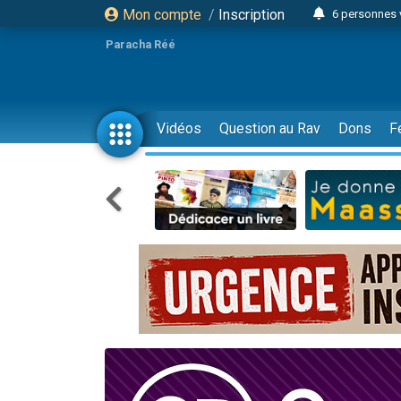
Mon compte
/
Inscription
6 personnes 
4 personn
Paracha Réé
2 personn
17 personnes
4 personnes 
Vidéos
Question au Rav
Dons
F
Il reste 
23 person
Eva vient de
4 personnes 
3 personnes 
3 personn
Odaya vient 
13 personnes
2 personnes 
30 perso