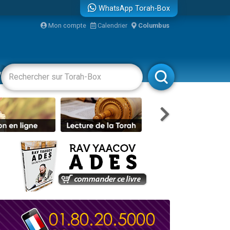
WhatsApp Torah-Box
...
Mon compte
Calendrier
Columbus
vertissements
Livres
Rabbanim
bre