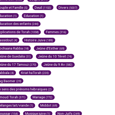
ouple et Famille
Deuil
Divers
(5)
(1102)
(5037)
ducation
Education
(1)
(1)
ducation des enfants
(244)
xplications de Torah
Femmes
(1058)
(316)
assidout
Histoire Juive
(4)
(189)
ochaana Rabba
Jeûne d'Esther
(18)
(69)
eûne de Guedalia
Jeûne du 10 Tévet
(51)
(74)
eûne du 17 Tamouz
Jeûne du 9 Av
(270)
(582)
abbala
Kriat haTorah
(4)
(220)
ag Baomer
(29)
e sens des prénoms hébraïques
(2)
imoud Torah
Mariage
(371)
(772)
élanges lait/viande
Middot
(1)
(69)
oussar
Musique juive
Non-Juifs
(154)
(1)
(249)