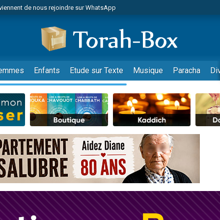
viennent de nous rejoindre sur WhatsApp
es viennent de faire un don pour Reloger Rivka, 6 enfants, victime de violences
es viennent de faire un don pour 1 Journée de Vacances Pour les Enfants
 viennent de demander une bénédiction
viennent de nous rejoindre sur WhatsApp
emmes
Enfants
Etude sur Texte
Musique
Paracha
Di
49 places pour étudier en groupe sur Zoom
nes viennent de faire un don pour Diane, 80 ans, dans un appartement insalu
 donner son Maasser
viennent de nous rejoindre sur WhatsApp
viennent de nous rejoindre sur WhatsApp
es viennent de faire un don pour 5 jours de vacances aux Orphelins
de donner son Maasser
 viennent de demander une bénédiction
viennent de nous rejoindre sur WhatsApp
nnes viennent de faire un don pour Sauvez la jambe de Yohan