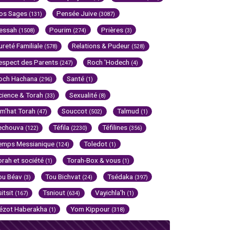
os Sages
Pensée Juive
(131)
(3087)
essah
Pourim
Prières
(1508)
(274)
(3)
ureté Familiale
Relations & Pudeur
(578)
(528)
espect des Parents
Roch 'Hodech
(247)
(4)
och Hachana
Santé
(296)
(1)
cience & Torah
Sexualité
(33)
(8)
im'hat Torah
Souccot
Talmud
(47)
(502)
(1)
echouva
Téfila
Téfilines
(122)
(2230)
(356)
emps Messianique
Toledot
(124)
(1)
orah et société
Torah-Box & vous
(1)
(1)
ou Béav
Tou Bichvat
Tsédaka
(3)
(24)
(397)
sitsit
Tsniout
Vayichla'h
(167)
(634)
(1)
ézot Haberakha
Yom Kippour
(1)
(318)