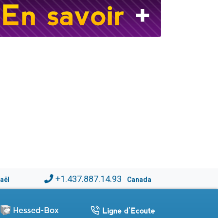
+1.437.887.14.93
raël
Canada