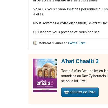
la personne avait été avertie au préalable.
Voilà ! Si vous connaissez des personnes qui 
à elles.
Nous sommes à votre disposition, Bé’ézrat Hac
Qu’Hachem vous protège et vous bénisse.
Mékorot / Sources :
'Hafets 'Haïm
.
A'hat Chaalti 3
Tome 3 d'un Best-seller en Is
soumises au Rav Zylberstein. L
selon la loi juive.
acheter ce livre