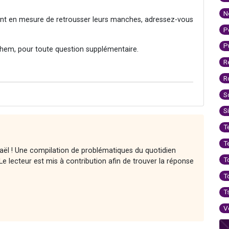
N
sont en mesure de retrousser leurs manches, adressez-vous
P
P
hem, pour toute question supplémentaire.
R
R
S
S
T
T
raël ! Une compilation de problématiques du quotidien
T
e lecteur est mis à contribution afin de trouver la réponse
T
T
V