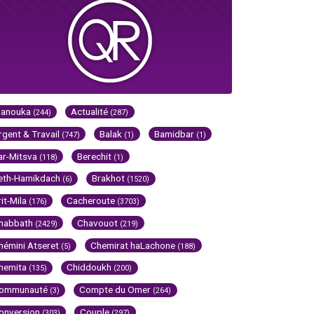
Hanouka
Actualité
(244)
(287)
rgent & Travail
Balak
Bamidbar
(747)
(1)
(1)
ar-Mitsva
Berechit
(118)
(1)
eth-Hamikdach
Brakhot
(6)
(1520)
rit-Mila
Cacheroute
(176)
(3703)
habbath
Chavouot
(2429)
(219)
hémini Atseret
Chemirat haLachone
(5)
(188)
hemita
Chiddoukh
(135)
(200)
ommunauté
Compte du Omer
(3)
(264)
onversion
Couple
(303)
(297)