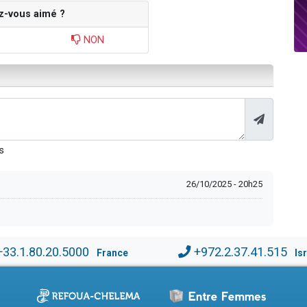
z-vous aimé ?
NON
s
26/10/2025 - 20h25
+33.1.80.20.5000
+972.2.37.41.515
France
Is