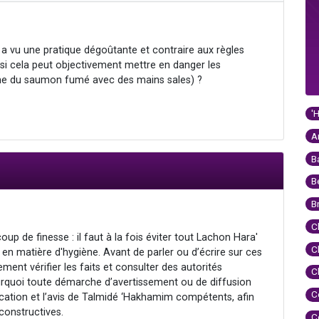
 a vu une pratique dégoûtante et contraire aux règles
, si cela peut objectivement mettre en danger les
e du saumon fumé avec des mains sales) ?
'
A
B
B
B
C
 de finesse : il faut à la fois éviter tout Lachon Hara'
C
 en matière d'hygiène. Avant de parler ou d’écrire sur ces
rement vérifier les faits et consulter des autorités
C
urquoi toute démarche d’avertissement ou de diffusion
C
fication et l’avis de Talmidé ‘Hakhamim compétents, afin
 constructives.
C