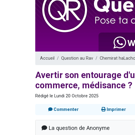
Il reste 
12 nouve
3 personnes 
2 personnes 
2 personnes 
Accueil
Question au Rav
Chemirat haLach
Avertir son entourage d'
commerce, médisance ?
Rédigé le Lundi 20 Octobre 2025
Commenter
Imprimer
La question de Anonyme