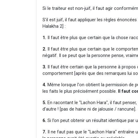
Si le traiteur est non-juif, il faut agir conformé
S'il est juif, il faut appliquer les règles énoncée
Halakha 2] :
1.
Il faut être plus que certain que la chose raco
2.
Il faut être plus que certain que le comporte
négatif. Il se peut que la personne pense, vrai
3.
Il faut être certain que la personne à propos 
comportement [après que des remarques lui soie
4.
Même lorsque l'on obtient la permission de pub
les faits le plus précisément possible.
Il faut c
5.
En racontant le "Lachon Hara", il faut penser, 
d’autre ! [pas de haine ni de jalousie / rancune].
6.
Si l’on peut obtenir un résultat identique par u
7.
Il ne faut pas que le "Lachon Hara" entraîne un