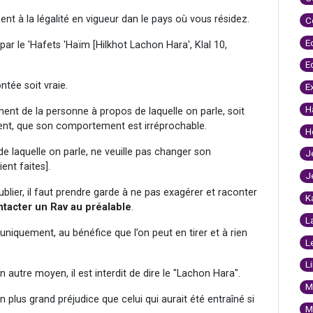
ment à la légalité en vigueur dan le pays où vous résidez.
C
E
s par le 'Hafets 'Haïm [Hilkhot Lachon Hara', Klal 10,
E
ntée soit vraie.
E
H
ment de la personne à propos de laquelle on parle, soit
ment, que son comportement est irréprochable.
H
de laquelle on parle, ne veuille pas changer son
J
nt faites].
J
lier, il faut prendre garde à ne pas exagérer et raconter
K
ontacter un Rav au préalable
.
L
uniquement, au bénéfice que l’on peut en tirer et à rien
L
L
n autre moyen, il est interdit de dire le "Lachon Hara".
M
 plus grand préjudice que celui qui aurait été entraîné si
M