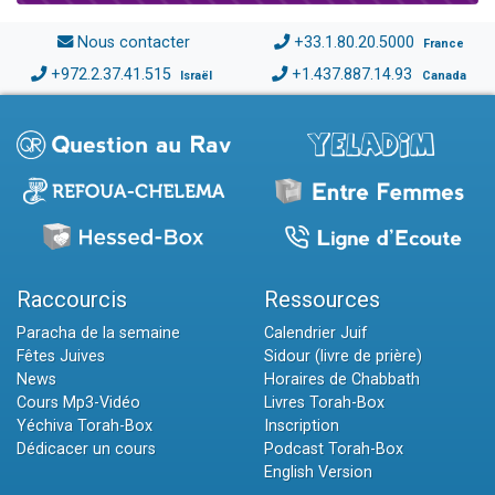
Nous contacter
+33.1.80.20.5000
France
+972.2.37.41.515
+1.437.887.14.93
Israël
Canada
Raccourcis
Ressources
Paracha de la semaine
Calendrier Juif
Fêtes Juives
Sidour (livre de prière)
News
Horaires de Chabbath
Cours Mp3-Vidéo
Livres Torah-Box
Yéchiva Torah-Box
Inscription
Dédicacer un cours
Podcast Torah-Box
English Version