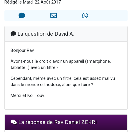
Rédigé le Mardi 22 Août 2017
6 personnes viennent de faire un don pour 5 enfants déjà orphelins risquent de perdre leur maman
2 personnes viennent de faire un don pour Reloger Rivka, 6 enfants, victime de violences...
10 personnes viennent de demander une bénédiction
Il reste 49 places pour étudier en groupe sur Zoom
La question de David A.
3 personnes viennent de faire un don pour Diane, 80 ans, dans un appartement insalubre
Bonjour Rav,
Avons-nous le droit d'avoir un appareil (smartphone,
tablette...) avec un filtre ?
Cependant, même avec un filtre, cela est assez mal vu
dans le monde orthodoxe, alors que faire ?
Merci et Kol Touv.
La réponse de Rav Daniel ZEKRI