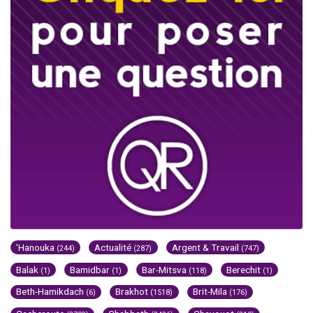
'Hanouka
Actualité
Argent & Travail
(244)
(287)
(747)
Balak
Bamidbar
Bar-Mitsva
Berechit
(1)
(1)
(118)
(1)
Beth-Hamikdach
Brakhot
Brit-Mila
(6)
(1518)
(176)