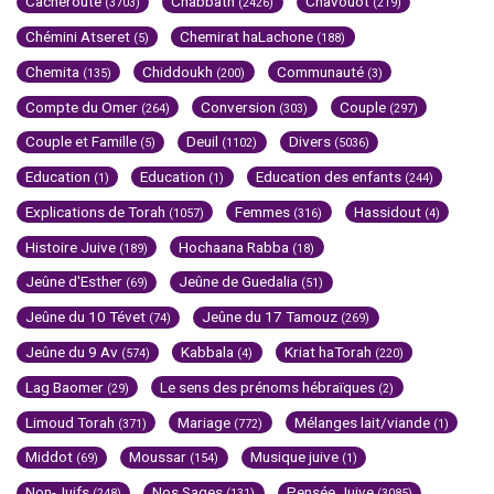
Cacheroute
Chabbath
Chavouot
(3703)
(2426)
(219)
Chémini Atseret
Chemirat haLachone
(5)
(188)
Chemita
Chiddoukh
Communauté
(135)
(200)
(3)
Compte du Omer
Conversion
Couple
(264)
(303)
(297)
Couple et Famille
Deuil
Divers
(5)
(1102)
(5036)
Education
Education
Education des enfants
(1)
(1)
(244)
Explications de Torah
Femmes
Hassidout
(1057)
(316)
(4)
Histoire Juive
Hochaana Rabba
(189)
(18)
Jeûne d'Esther
Jeûne de Guedalia
(69)
(51)
Jeûne du 10 Tévet
Jeûne du 17 Tamouz
(74)
(269)
Jeûne du 9 Av
Kabbala
Kriat haTorah
(574)
(4)
(220)
Lag Baomer
Le sens des prénoms hébraïques
(29)
(2)
Limoud Torah
Mariage
Mélanges lait/viande
(371)
(772)
(1)
Middot
Moussar
Musique juive
(69)
(154)
(1)
Non-Juifs
Nos Sages
Pensée Juive
(248)
(131)
(3085)