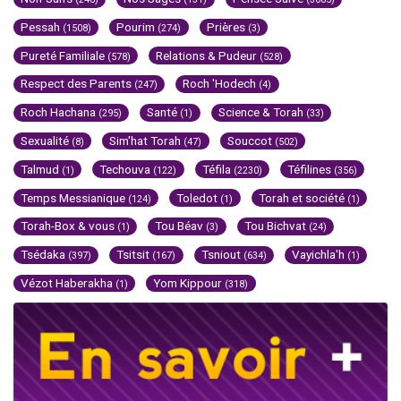
Pessah
Pourim
Prières
(1508)
(274)
(3)
Pureté Familiale
Relations & Pudeur
(578)
(528)
Respect des Parents
Roch 'Hodech
(247)
(4)
Roch Hachana
Santé
Science & Torah
(295)
(1)
(33)
Sexualité
Sim'hat Torah
Souccot
(8)
(47)
(502)
Talmud
Techouva
Téfila
Téfilines
(1)
(122)
(2230)
(356)
Temps Messianique
Toledot
Torah et société
(124)
(1)
(1)
Torah-Box & vous
Tou Béav
Tou Bichvat
(1)
(3)
(24)
Tsédaka
Tsitsit
Tsniout
Vayichla'h
(397)
(167)
(634)
(1)
Vézot Haberakha
Yom Kippour
(1)
(318)