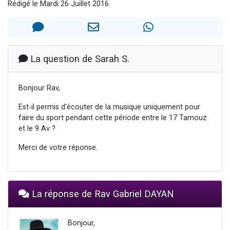
Rédigé le Mardi 26 Juillet 2016
3 personnes viennent de nous rejoindre sur WhatsApp
11 personnes viennent de demander une bénédiction
Il reste 49 places pour étudier en groupe sur Zoom
3 personnes viennent de faire un don pour Diane, 80 ans, dans un appartement insalubre
La question de Sarah S.
5 personnes viennent de faire un don pour Reloger Rivka, 6 enfants, victime de violences...
Bonjour Rav,
Est-il permis d'écouter de la musique uniquement pour
faire du sport pendant cette période entre le 17 Tamouz
et le 9 Av ?
Merci de votre réponse.
La réponse de Rav Gabriel DAYAN
Bonjour,