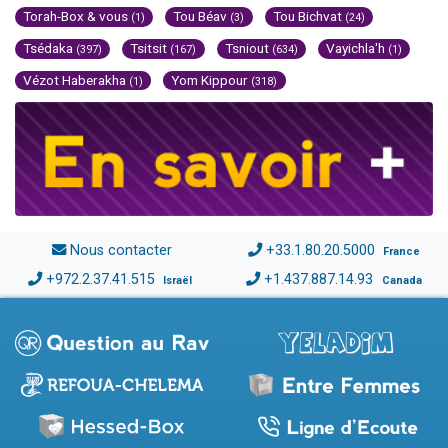
Torah-Box & vous
Tou Béav
Tou Bichvat
(1)
(3)
(24)
Tsédaka
Tsitsit
Tsniout
Vayichla'h
(397)
(167)
(634)
(1)
Vézot Haberakha
Yom Kippour
(1)
(318)
Nous contacter
+33.1.80.20.5000
France
+972.2.37.41.515
+1.437.887.14.93
Israël
Canada