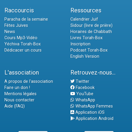
Raccourcis
Ressources
Paracha de la semaine
Calendrier Juif
Fêtes Juives
Sidour (livre de prière)
News
Horaires de Chabbath
Cours Mp3-Vidéo
Livres Torah-Box
Yéchiva Torah-Box
Inscription
Dédicacer un cours
Podcast Torah-Box
English Version
L'association
Retrouvez-nous...
A propos de l'association
Twitter
Faire un don !
Facebook
Mentions légales
YouTube
Nous contacter
WhatsApp
Aide (FAQ)
WhatsApp Femmes
Application iOS
Application Android