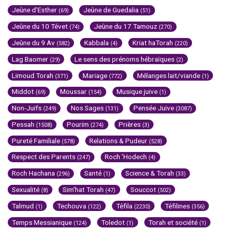
Jeûne d'Esther
Jeûne de Guedalia
(69)
(51)
Jeûne du 10 Tévet
Jeûne du 17 Tamouz
(74)
(270)
Jeûne du 9 Av
Kabbala
Kriat haTorah
(582)
(4)
(220)
Lag Baomer
Le sens des prénoms hébraïques
(29)
(2)
Limoud Torah
Mariage
Mélanges lait/viande
(371)
(772)
(1)
Middot
Moussar
Musique juive
(69)
(154)
(1)
Non-Juifs
Nos Sages
Pensée Juive
(249)
(131)
(3087)
Pessah
Pourim
Prières
(1508)
(274)
(3)
Pureté Familiale
Relations & Pudeur
(578)
(528)
Respect des Parents
Roch 'Hodech
(247)
(4)
Roch Hachana
Santé
Science & Torah
(296)
(1)
(33)
Sexualité
Sim'hat Torah
Souccot
(8)
(47)
(502)
Talmud
Techouva
Téfila
Téfilines
(1)
(122)
(2230)
(356)
Temps Messianique
Toledot
Torah et société
(124)
(1)
(1)