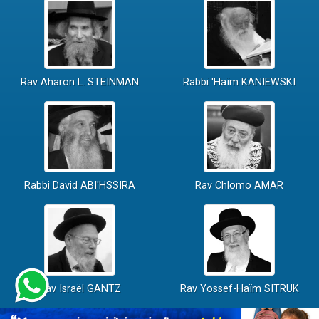
Rav Aharon L. STEINMAN
Rabbi 'Haïm KANIEWSKI
Rabbi David ABI'HSSIRA
Rav Chlomo AMAR
Rav Israël GANTZ
Rav Yossef-Haïm SITRUK