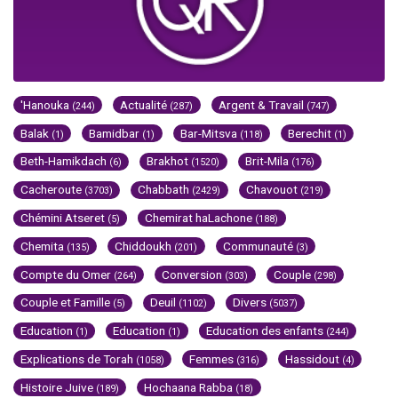
'Hanouka
Actualité
Argent & Travail
(244)
(287)
(747)
Balak
Bamidbar
Bar-Mitsva
Berechit
(1)
(1)
(118)
(1)
Beth-Hamikdach
Brakhot
Brit-Mila
(6)
(1520)
(176)
Cacheroute
Chabbath
Chavouot
(3703)
(2429)
(219)
Chémini Atseret
Chemirat haLachone
(5)
(188)
Chemita
Chiddoukh
Communauté
(135)
(201)
(3)
Compte du Omer
Conversion
Couple
(264)
(303)
(298)
Couple et Famille
Deuil
Divers
(5)
(1102)
(5037)
Education
Education
Education des enfants
(1)
(1)
(244)
Explications de Torah
Femmes
Hassidout
(1058)
(316)
(4)
Histoire Juive
Hochaana Rabba
(189)
(18)