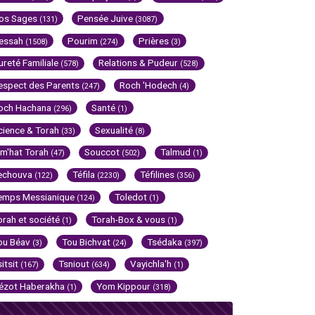
os Sages
Pensée Juive
(131)
(3087)
essah
Pourim
Prières
(1508)
(274)
(3)
ureté Familiale
Relations & Pudeur
(578)
(528)
espect des Parents
Roch 'Hodech
(247)
(4)
och Hachana
Santé
(296)
(1)
cience & Torah
Sexualité
(33)
(8)
im'hat Torah
Souccot
Talmud
(47)
(502)
(1)
echouva
Téfila
Téfilines
(122)
(2230)
(356)
emps Messianique
Toledot
(124)
(1)
orah et société
Torah-Box & vous
(1)
(1)
ou Béav
Tou Bichvat
Tsédaka
(3)
(24)
(397)
sitsit
Tsniout
Vayichla'h
(167)
(634)
(1)
ézot Haberakha
Yom Kippour
(1)
(318)