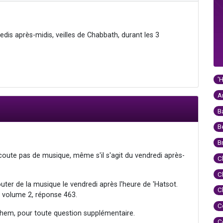
edis après-midis, veilles de Chabbath, durant les 3
'
A
B
B
B
écoute pas de musique, même s'il s'agit du vendredi après-
C
C
er de la musique le vendredi après l'heure de 'Hatsot.
C
 volume 2, réponse 463.
C
hem, pour toute question supplémentaire.
C