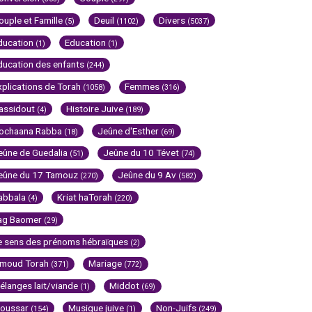
ouple et Famille
Deuil
Divers
(5)
(1102)
(5037)
ducation
Education
(1)
(1)
ducation des enfants
(244)
xplications de Torah
Femmes
(1058)
(316)
assidout
Histoire Juive
(4)
(189)
ochaana Rabba
Jeûne d'Esther
(18)
(69)
eûne de Guedalia
Jeûne du 10 Tévet
(51)
(74)
eûne du 17 Tamouz
Jeûne du 9 Av
(270)
(582)
abbala
Kriat haTorah
(4)
(220)
ag Baomer
(29)
e sens des prénoms hébraïques
(2)
imoud Torah
Mariage
(371)
(772)
élanges lait/viande
Middot
(1)
(69)
oussar
Musique juive
Non-Juifs
(154)
(1)
(249)