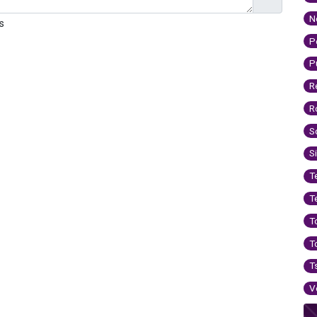
N
s
P
P
R
R
S
S
T
T
T
T
T
V