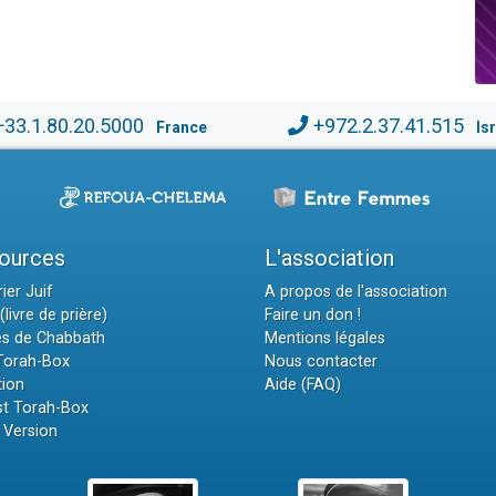
+33.1.80.20.5000
+972.2.37.41.515
France
Is
ources
L'association
ier Juif
A propos de l'association
(livre de prière)
Faire un don !
es de Chabbath
Mentions légales
 Torah-Box
Nous contacter
tion
Aide (FAQ)
t Torah-Box
 Version