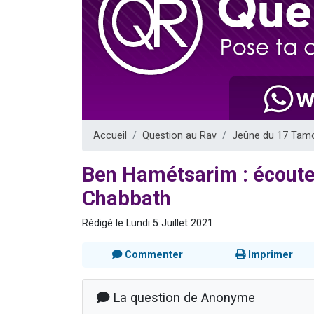
17 personnes
4 personnes 
Il reste 
Eva vient de
Eli vient de 
Accueil
Question au Rav
Jeûne du 17 Tam
Ben Hamétsarim : écouter
Chabbath
Rédigé le Lundi 5 Juillet 2021
Commenter
Imprimer
La question de Anonyme