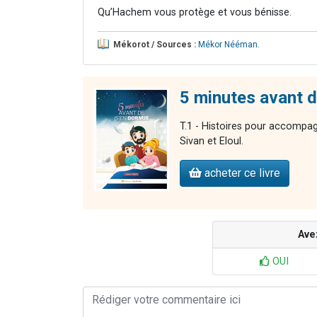
Qu’Hachem vous protège et vous bénisse.
Mékorot / Sources :
Mékor Nééman
.
5 minutes avant de
T.1 - Histoires pour accompag
Sivan et Eloul.
acheter ce livre
Ave
OUI