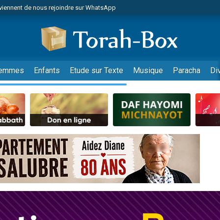
viennent de nous rejoindre sur WhatsApp
r vient de donner son Maasser
nes viennent de faire un don pour Événements Torah-Box
es viennent de faire un don pour Tsédaka : pauvres d'Israel
viennent de nous rejoindre sur WhatsApp
emmes
Enfants
Etude sur Texte
Musique
Paracha
Di
 viennent de demander une bénédiction
es viennent de faire un don pour Diane, 80 ans, dans un appartement insalub
49 places pour étudier en groupe sur Zoom
viennent de nous rejoindre sur WhatsApp
 viennent de demander une bénédiction
49 places pour étudier en groupe sur Zoom
viennent de nous rejoindre sur WhatsApp
viennent de nous rejoindre sur WhatsApp
es viennent de faire un don pour Reloger Rivka, 6 enfants, victime de violences
es viennent de faire un don pour 1 Journée de Vacances Pour les Enfants