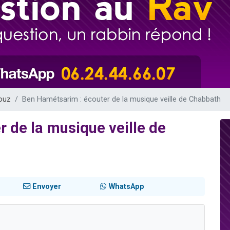
 viennent de demander une bénédiction
viennent de nous rejoindre sur WhatsApp
49 places pour étudier en groupe sur Zoom
 donner son Maasser
donner son Maasser
ouz
Ben Hamétsarim : écouter de la musique veille de Chabbath
 de la musique veille de
Envoyer
WhatsApp