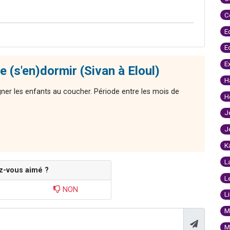
C
E
E
E
 (s'en)dormir (Sivan à Eloul)
H
ner les enfants au coucher. Période entre les mois de
H
J
J
K
L
z-vous aimé ?
L
NON
L
M
M