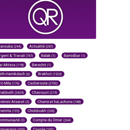
Hanouka
Actualité
(244)
(287)
rgent & Travail
Balak
Bamidbar
(747)
(1)
(1)
ar-Mitsva
Berechit
(118)
(1)
eth-Hamikdach
Brakhot
(6)
(1520)
rit-Mila
Cacheroute
(176)
(3703)
habbath
Chavouot
(2429)
(219)
hémini Atseret
Chemirat haLachone
(5)
(188)
hemita
Chiddoukh
(135)
(200)
ommunauté
Compte du Omer
(3)
(264)
onversion
Couple
(303)
(297)