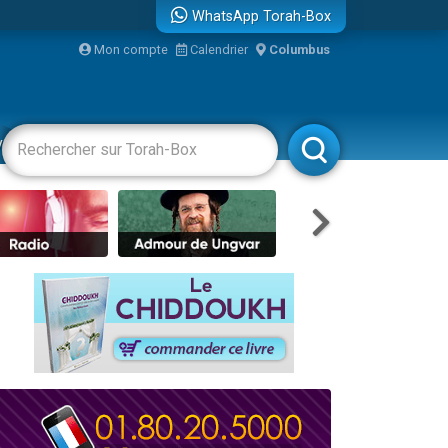
WhatsApp Torah-Box
Mon compte
Calendrier
Columbus
vertissements
Livres
Rabbanim
re
...