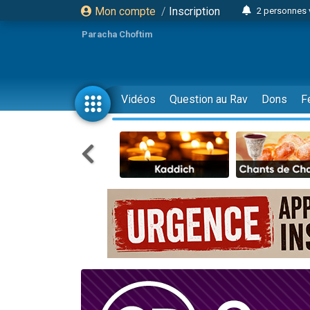
Mon compte
/
Inscription
2 personnes 
Lisbel Esthe
Paracha Choftim
3 person
2 personn
3 personnes 
Vidéos
Question au Rav
Dons
F
11 personnes
3 personn
Il reste 
2 personnes 
29 personnes
Il reste 
2 personnes 
6 personnes 
4 personn
2 personn