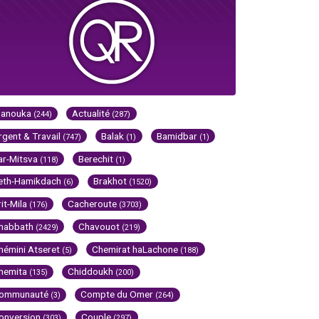
Hanouka
Actualité
(244)
(287)
rgent & Travail
Balak
Bamidbar
(747)
(1)
(1)
ar-Mitsva
Berechit
(118)
(1)
eth-Hamikdach
Brakhot
(6)
(1520)
rit-Mila
Cacheroute
(176)
(3703)
habbath
Chavouot
(2429)
(219)
hémini Atseret
Chemirat haLachone
(5)
(188)
hemita
Chiddoukh
(135)
(200)
ommunauté
Compte du Omer
(3)
(264)
onversion
Couple
(303)
(297)