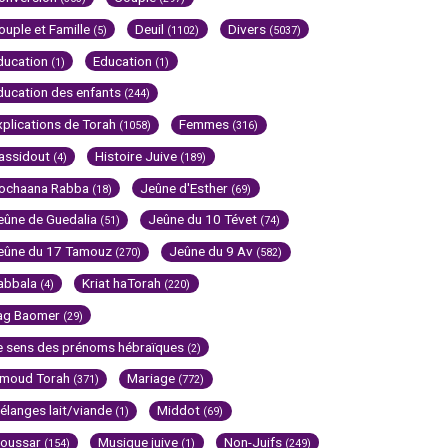
ouple et Famille
Deuil
Divers
(5)
(1102)
(5037)
ducation
Education
(1)
(1)
ducation des enfants
(244)
xplications de Torah
Femmes
(1058)
(316)
assidout
Histoire Juive
(4)
(189)
ochaana Rabba
Jeûne d'Esther
(18)
(69)
eûne de Guedalia
Jeûne du 10 Tévet
(51)
(74)
eûne du 17 Tamouz
Jeûne du 9 Av
(270)
(582)
abbala
Kriat haTorah
(4)
(220)
ag Baomer
(29)
e sens des prénoms hébraïques
(2)
imoud Torah
Mariage
(371)
(772)
élanges lait/viande
Middot
(1)
(69)
oussar
Musique juive
Non-Juifs
(154)
(1)
(249)