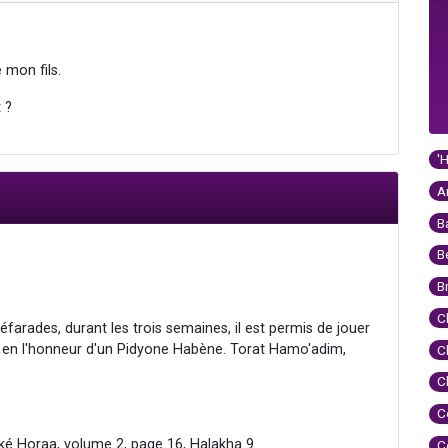
 mon fils.
 ?
'
A
B
B
B
C
éfarades, durant les trois semaines, il est permis de jouer
i en l'honneur d'un Pidyone Habène. Torat Hamo'adim,
C
C
C
ké Horaa, volume 2, page 16, Halakha 9.
C