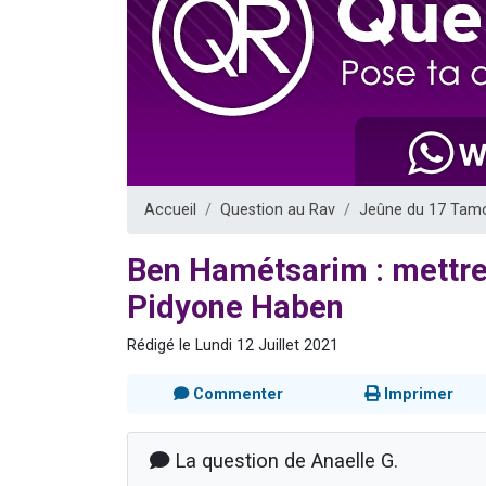
13 personnes
30 perso
Il reste 
12 nouve
29 personnes
Accueil
Question au Rav
Jeûne du 17 Tam
Ben Hamétsarim : mettre
Pidyone Haben
Rédigé le Lundi 12 Juillet 2021
Commenter
Imprimer
La question de Anaelle G.