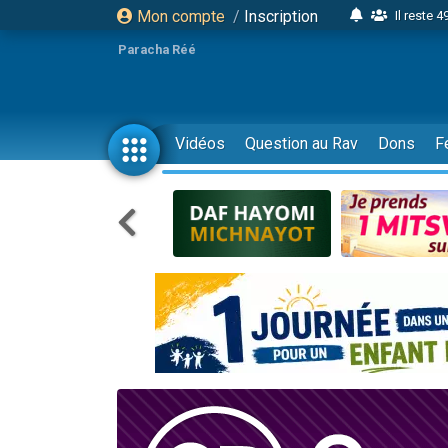
Mon compte
/
Inscription
Il reste 
16 person
Paracha Réé
2 personnes 
6 personnes 
4 personn
Vidéos
Question au Rav
Dons
F
2 personn
17 personnes
4 personnes 
Il reste 
Eva vient de
4 personnes 
3 personnes 
Odaya vient 
3 personn
2 personnes 