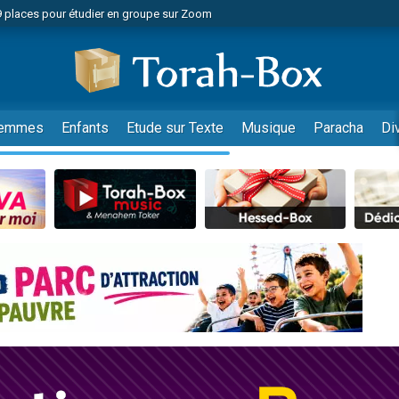
49 places pour étudier en groupe sur Zoom
nes viennent de faire un don pour Diane, 80 ans, dans un appartement insalu
viennent de nous rejoindre sur WhatsApp
viennent de nous rejoindre sur WhatsApp
es viennent de faire un don pour Reloger Rivka, 6 enfants, victime de violences
emmes
Enfants
Etude sur Texte
Musique
Paracha
Di
es viennent de faire un don pour 1 Journée de Vacances Pour les Enfants
 viennent de demander une bénédiction
viennent de nous rejoindre sur WhatsApp
49 places pour étudier en groupe sur Zoom
 donner son Maasser
viennent de nous rejoindre sur WhatsApp
viennent de nous rejoindre sur WhatsApp
de donner son Maasser
es viennent de faire un don pour 5 jours de vacances aux Orphelins
viennent de nous rejoindre sur WhatsApp