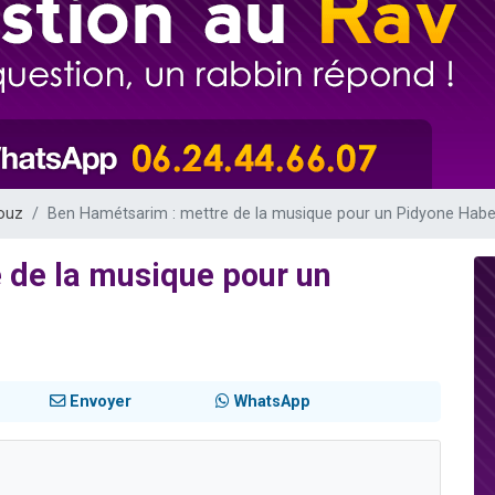
 viennent de demander une bénédiction
nnes viennent de faire un don pour Sauvez la jambe de Yohan
49 places pour étudier en groupe sur Zoom
lles musiques dans Torah-Box Music
 viennent de demander une bénédiction
ouz
Ben Hamétsarim : mettre de la musique pour un Pidyone Hab
 de la musique pour un
Envoyer
WhatsApp