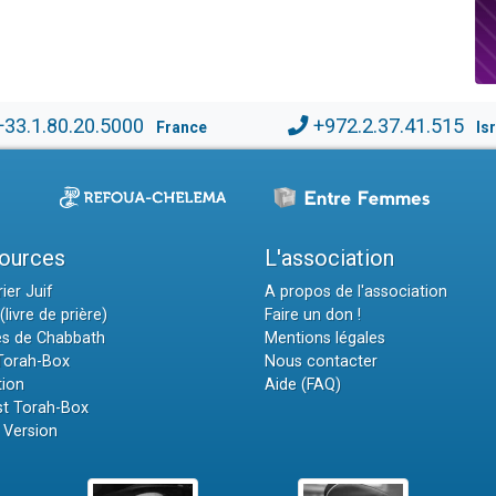
+33.1.80.20.5000
+972.2.37.41.515
France
Is
ources
L'association
ier Juif
A propos de l'association
(livre de prière)
Faire un don !
es de Chabbath
Mentions légales
 Torah-Box
Nous contacter
tion
Aide (FAQ)
t Torah-Box
 Version