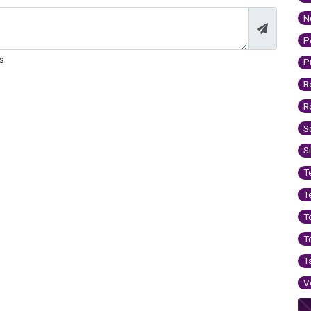
N
P
s
P
R
R
S
S
T
T
T
T
T
V