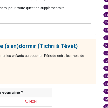
C
hem, pour toute question supplémentaire.
E
E
.
E
H
 (s'en)dormir (Tichri à Tévèt)
H
J
ner les enfants au coucher. Période entre les mois de
J
K
L
L
L
z-vous aimé ?
M
NON
M