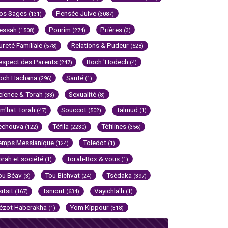
os Sages
Pensée Juive
(131)
(3087)
essah
Pourim
Prières
(1508)
(274)
(3)
ureté Familiale
Relations & Pudeur
(578)
(528)
espect des Parents
Roch 'Hodech
(247)
(4)
och Hachana
Santé
(296)
(1)
cience & Torah
Sexualité
(33)
(8)
im'hat Torah
Souccot
Talmud
(47)
(502)
(1)
echouva
Téfila
Téfilines
(122)
(2230)
(356)
emps Messianique
Toledot
(124)
(1)
orah et société
Torah-Box & vous
(1)
(1)
ou Béav
Tou Bichvat
Tsédaka
(3)
(24)
(397)
sitsit
Tsniout
Vayichla'h
(167)
(634)
(1)
ézot Haberakha
Yom Kippour
(1)
(318)