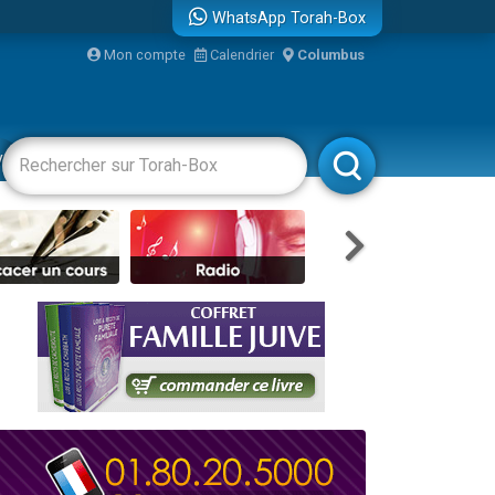
WhatsApp Torah-Box
bre
Mon compte
Calendrier
Columbus
...
vertissements
Livres
Rabbanim