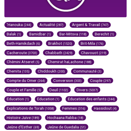
'Hanouka
Actualité
Argent & Travail
(244)
(287)
(747)
Balak
Bamidbar
Bar-Mitsva
Berechit
(1)
(1)
(118)
(1)
Beth-Hamikdach
Brakhot
Brit-Mila
(6)
(1520)
(176)
Cacheroute
Chabbath
Chavouot
(3703)
(2429)
(219)
Chémini Atseret
Chemirat haLachone
(5)
(188)
Chemita
Chiddoukh
Communauté
(135)
(200)
(3)
Compte du Omer
Conversion
Couple
(264)
(303)
(297)
Couple et Famille
Deuil
Divers
(5)
(1102)
(5037)
Education
Education
Education des enfants
(1)
(1)
(244)
Explications de Torah
Femmes
Hassidout
(1058)
(316)
(4)
Histoire Juive
Hochaana Rabba
(189)
(18)
Jeûne d'Esther
Jeûne de Guedalia
(69)
(51)