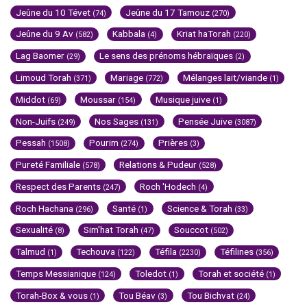
Jeûne du 10 Tévet
Jeûne du 17 Tamouz
(74)
(270)
Jeûne du 9 Av
Kabbala
Kriat haTorah
(582)
(4)
(220)
Lag Baomer
Le sens des prénoms hébraïques
(29)
(2)
Limoud Torah
Mariage
Mélanges lait/viande
(371)
(772)
(1)
Middot
Moussar
Musique juive
(69)
(154)
(1)
Non-Juifs
Nos Sages
Pensée Juive
(249)
(131)
(3087)
Pessah
Pourim
Prières
(1508)
(274)
(3)
Pureté Familiale
Relations & Pudeur
(578)
(528)
Respect des Parents
Roch 'Hodech
(247)
(4)
Roch Hachana
Santé
Science & Torah
(296)
(1)
(33)
Sexualité
Sim'hat Torah
Souccot
(8)
(47)
(502)
Talmud
Techouva
Téfila
Téfilines
(1)
(122)
(2230)
(356)
Temps Messianique
Toledot
Torah et société
(124)
(1)
(1)
Torah-Box & vous
Tou Béav
Tou Bichvat
(1)
(3)
(24)