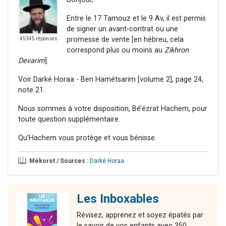
Entre le 17 Tamouz et le 9 Av, il est permis
de signer un avant-contrat ou une
promesse de vente [en hébreu, cela
45345 réponses
correspond plus ou moins au
Zikhron
Devarim
].
Voir Darké Horaa - Ben Hamétsarim [volume 2], page 24,
note 21.
Nous sommes à votre disposition, Bé’ézrat Hachem, pour
toute question supplémentaire.
Qu’Hachem vous protège et vous bénisse.
Mékorot / Sources :
Darké Horaa
.
Les Inboxables
Révisez, apprenez et soyez épatés par
le savoir de vos enfants avec 350