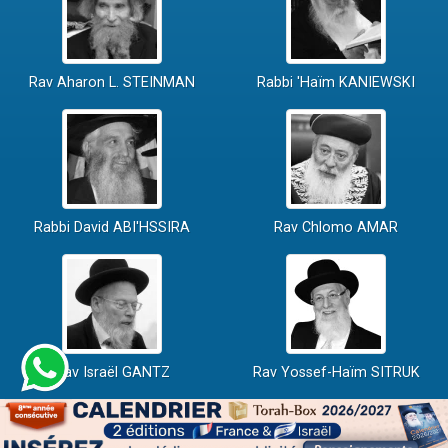
Rav Aharon L. STEINMAN
Rabbi 'Haïm KANIEWSKI
Rabbi David ABI'HSSIRA
Rav Chlomo AMAR
Rav Israël GANTZ
Rav Yossef-Haïm SITRUK