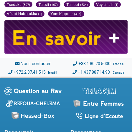
Tsédaka
Tsitsit
Tsniout
Vayichla'h
(397)
(167)
(634)
(1)
Vézot Haberakha
Yom Kippour
(1)
(318)
Nous contacter
+33.1.80.20.5000
France
+972.2.37.41.515
+1.437.887.14.93
Israël
Canada