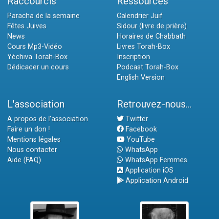
Raccourcis
Ressources
Paracha de la semaine
Calendrier Juif
Fêtes Juives
Sidour (livre de prière)
News
Horaires de Chabbath
Cours Mp3-Vidéo
Livres Torah-Box
Yéchiva Torah-Box
Inscription
Dédicacer un cours
Podcast Torah-Box
English Version
L'association
Retrouvez-nous...
A propos de l'association
Twitter
Faire un don !
Facebook
Mentions légales
YouTube
Nous contacter
WhatsApp
Aide (FAQ)
WhatsApp Femmes
Application iOS
Application Android