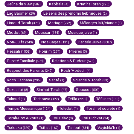
Jeûne du 9 Av
Kabbala
Kriat haTorah
(582)
(4)
(220)
Lag Baomer
Le sens des prénoms hébraïques
(29)
(2)
Limoud Torah
Mariage
Mélanges lait/viande
(371)
(772)
(1)
Middot
Moussar
Musique juive
(69)
(154)
(1)
Non-Juifs
Nos Sages
Pensée Juive
(249)
(131)
(3087)
Pessah
Pourim
Prières
(1508)
(274)
(3)
Pureté Familiale
Relations & Pudeur
(578)
(528)
Respect des Parents
Roch 'Hodech
(247)
(4)
Roch Hachana
Santé
Science & Torah
(296)
(1)
(33)
Sexualité
Sim'hat Torah
Souccot
(8)
(47)
(502)
Talmud
Techouva
Téfila
Téfilines
(1)
(122)
(2230)
(356)
Temps Messianique
Toledot
Torah et société
(124)
(1)
(1)
Torah-Box & vous
Tou Béav
Tou Bichvat
(1)
(3)
(24)
Tsédaka
Tsitsit
Tsniout
Vayichla'h
(397)
(167)
(634)
(1)