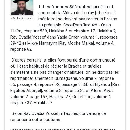
1. Les femmes Séfarades
qui désirent
accomplir la Mitsva du Loulav [et cela est
méritoire] ne doivent pas réciter la Brakha
45345 réponses
au préalable. Choul'han ‘Aroukh - Ora’h
‘Haïm, chapitre 589, Halakha 6 et chapitre 17, Halakha 2,
Rav Ovadia Yossef dans Yabia Omer, volume 1, réponses
39-42 et Mikvé Hamayim [Rav Moché Malka], volume 4,
réponse 62.
D’après certains, si elles font partie d’une communauté
où il était habituel de réciter la Brakha et qu’elles
s’entêtent à ne pas changer d’habitude, on ne doit pas les
réprimander. Chémech Oumaguène, volume 2, réponse
55, passage 4, réponse 72, passage 3, Dibrot Elyahou [Rav
Elyahou Abergel], volume 2, réponse 22 et Atéret Avot,
volume 2, page 157, Halakha 27, Or Létsion, volume 4,
chapitre 37, Halakha 7.
Selon Rav Ovadia Yossef, il faut les convaincre de
renoncer à cette coutume.