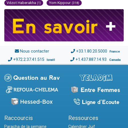
Vézot Haberakha
Yom Kippour
(1)
(318)
Nous contacter
+33.1.80.20.5000
France
+972.2.37.41.515
+1.437.887.14.93
Israël
Canada
Raccourcis
Ressources
Paracha de la semaine
Calendrier Juif