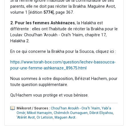
Si la femme ignore l’habitude de la communauté de ses
parents, elle ne doit pas réciter la Brakha. Maguène Avot,
volume 1 [édition
5774
], page 367.
2. Pour les femmes Ashkénazes
, la Halakha est
différente : elles ont l’habitude de réciter la Brakha pour le
Loulav. Choul'han ‘Aroukh - Ora’h ‘Haïm, chapitre 17,
Halakha 2.
En ce qui concerne la Brakha pour la Soucca, cliquez ici :
https://www.torah-box.com/question/lechev-bassoucca-
pour-une-femme-ashkenaze_89675.html
Nous sommes à votre disposition, Bé’ézrat Hachem, pour
toute question supplémentaire.
Qu’Hachem vous protège et vous bénisse.
Mékorot / Sources :
Choul'han Aroukh - Ora'h 'Haim
,
Yabi'a
Omèr
,
Mikvé Hamayim
,
Chéméch Oumaguen
,
Dibrot Eliyahou
,
'Atérèt Avot
,
Or Letsion
,
Maguen Avot
.