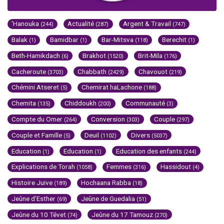
'Hanouka
Actualité
Argent & Travail
(244)
(287)
(747)
Balak
Bamidbar
Bar-Mitsva
Berechit
(1)
(1)
(118)
(1)
Beth-Hamikdach
Brakhot
Brit-Mila
(6)
(1520)
(176)
Cacheroute
Chabbath
Chavouot
(3703)
(2429)
(219)
Chémini Atseret
Chemirat haLachone
(5)
(188)
Chemita
Chiddoukh
Communauté
(135)
(200)
(3)
Compte du Omer
Conversion
Couple
(264)
(303)
(297)
Couple et Famille
Deuil
Divers
(5)
(1102)
(5037)
Education
Education
Education des enfants
(1)
(1)
(244)
Explications de Torah
Femmes
Hassidout
(1058)
(316)
(4)
Histoire Juive
Hochaana Rabba
(189)
(18)
Jeûne d'Esther
Jeûne de Guedalia
(69)
(51)
Jeûne du 10 Tévet
Jeûne du 17 Tamouz
(74)
(270)