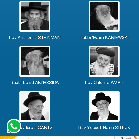
Rav Aharon L. STEINMAN
Rabbi 'Haïm KANIEWSKI
Rabbi David ABI'HSSIRA
Rav Chlomo AMAR
Rav Israël GANTZ
Rav Yossef-Haïm SITRUK