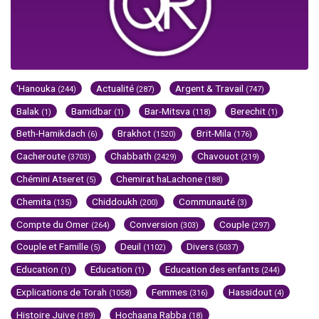
'Hanouka
Actualité
Argent & Travail
(244)
(287)
(747)
Balak
Bamidbar
Bar-Mitsva
Berechit
(1)
(1)
(118)
(1)
Beth-Hamikdach
Brakhot
Brit-Mila
(6)
(1520)
(176)
Cacheroute
Chabbath
Chavouot
(3703)
(2429)
(219)
Chémini Atseret
Chemirat haLachone
(5)
(188)
Chemita
Chiddoukh
Communauté
(135)
(200)
(3)
Compte du Omer
Conversion
Couple
(264)
(303)
(297)
Couple et Famille
Deuil
Divers
(5)
(1102)
(5037)
Education
Education
Education des enfants
(1)
(1)
(244)
Explications de Torah
Femmes
Hassidout
(1058)
(316)
(4)
Histoire Juive
Hochaana Rabba
(189)
(18)