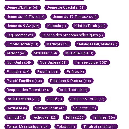
Jeûne d'Esther
Jeûne de Guedalia
(69)
(51)
Jeûne du 10 Tévet
Jeûne du 17 Tamouz
(74)
(270)
Jeûne du 9 Av
Kabbala
Kriat haTorah
(582)
(4)
(220)
Lag Baomer
Le sens des prénoms hébraïques
(29)
(2)
Limoud Torah
Mariage
Mélanges lait/viande
(371)
(772)
(1)
Middot
Moussar
Musique juive
(69)
(154)
(1)
Non-Juifs
Nos Sages
Pensée Juive
(249)
(131)
(3087)
Pessah
Pourim
Prières
(1508)
(274)
(3)
Pureté Familiale
Relations & Pudeur
(578)
(528)
Respect des Parents
Roch 'Hodech
(247)
(4)
Roch Hachana
Santé
Science & Torah
(296)
(1)
(33)
Sexualité
Sim'hat Torah
Souccot
(8)
(47)
(502)
Talmud
Techouva
Téfila
Téfilines
(1)
(122)
(2230)
(356)
Temps Messianique
Toledot
Torah et société
(124)
(1)
(1)