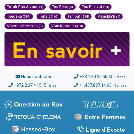
Torah-Box & vous
Tou Béav
Tou Bichvat
(1)
(3)
(24)
Tsédaka
Tsitsit
Tsniout
Vayichla'h
(397)
(167)
(634)
(1)
Vézot Haberakha
Yom Kippour
(1)
(318)
Nous contacter
+33.1.80.20.5000
France
+972.2.37.41.515
+1.437.887.14.93
Israël
Canada