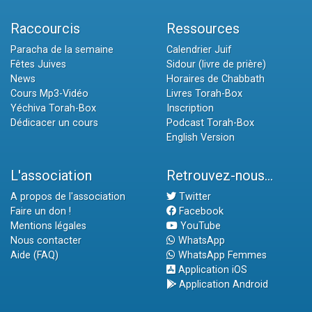
Raccourcis
Ressources
Paracha de la semaine
Calendrier Juif
Fêtes Juives
Sidour (livre de prière)
News
Horaires de Chabbath
Cours Mp3-Vidéo
Livres Torah-Box
Yéchiva Torah-Box
Inscription
Dédicacer un cours
Podcast Torah-Box
English Version
L'association
Retrouvez-nous...
A propos de l'association
Twitter
Faire un don !
Facebook
Mentions légales
YouTube
Nous contacter
WhatsApp
Aide (FAQ)
WhatsApp Femmes
Application iOS
Application Android