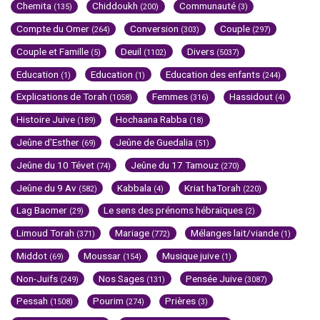
Chemita
Chiddoukh
Communauté
(135)
(200)
(3)
Compte du Omer
Conversion
Couple
(264)
(303)
(297)
Couple et Famille
Deuil
Divers
(5)
(1102)
(5037)
Education
Education
Education des enfants
(1)
(1)
(244)
Explications de Torah
Femmes
Hassidout
(1058)
(316)
(4)
Histoire Juive
Hochaana Rabba
(189)
(18)
Jeûne d'Esther
Jeûne de Guedalia
(69)
(51)
Jeûne du 10 Tévet
Jeûne du 17 Tamouz
(74)
(270)
Jeûne du 9 Av
Kabbala
Kriat haTorah
(582)
(4)
(220)
Lag Baomer
Le sens des prénoms hébraïques
(29)
(2)
Limoud Torah
Mariage
Mélanges lait/viande
(371)
(772)
(1)
Middot
Moussar
Musique juive
(69)
(154)
(1)
Non-Juifs
Nos Sages
Pensée Juive
(249)
(131)
(3087)
Pessah
Pourim
Prières
(1508)
(274)
(3)