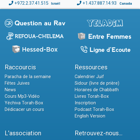
+972.2.37.41.515
+1.437.887.14.93
Israël
Canada
Raccourcis
Ressources
Paracha de la semaine
Calendrier Juif
Fêtes Juives
Sidour (livre de prière)
News
Horaires de Chabbath
Cours Mp3-Vidéo
Livres Torah-Box
Yéchiva Torah-Box
Inscription
Dédicacer un cours
Podcast Torah-Box
English Version
L'association
Retrouvez-nous...