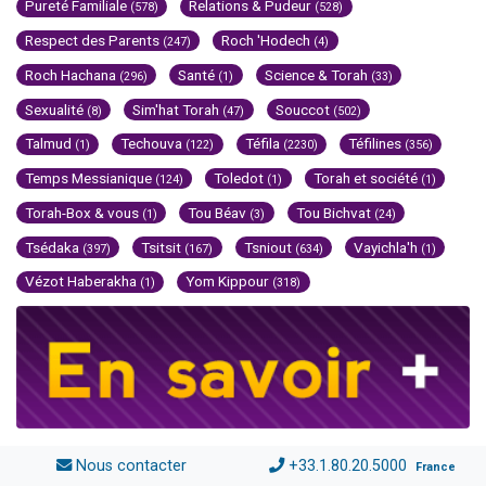
Pureté Familiale
Relations & Pudeur
(578)
(528)
Respect des Parents
Roch 'Hodech
(247)
(4)
Roch Hachana
Santé
Science & Torah
(296)
(1)
(33)
Sexualité
Sim'hat Torah
Souccot
(8)
(47)
(502)
Talmud
Techouva
Téfila
Téfilines
(1)
(122)
(2230)
(356)
Temps Messianique
Toledot
Torah et société
(124)
(1)
(1)
Torah-Box & vous
Tou Béav
Tou Bichvat
(1)
(3)
(24)
Tsédaka
Tsitsit
Tsniout
Vayichla'h
(397)
(167)
(634)
(1)
Vézot Haberakha
Yom Kippour
(1)
(318)
Nous contacter
+33.1.80.20.5000
France