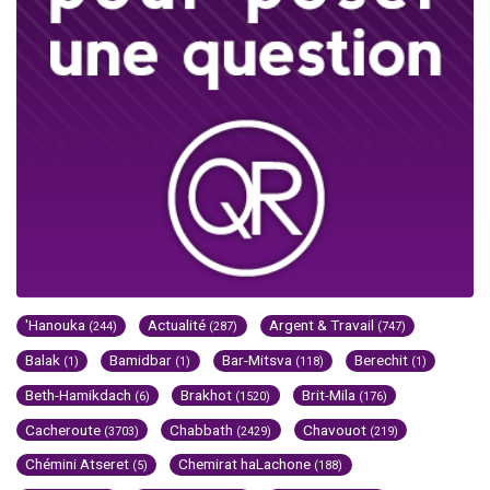
'Hanouka
Actualité
Argent & Travail
(244)
(287)
(747)
Balak
Bamidbar
Bar-Mitsva
Berechit
(1)
(1)
(118)
(1)
Beth-Hamikdach
Brakhot
Brit-Mila
(6)
(1520)
(176)
Cacheroute
Chabbath
Chavouot
(3703)
(2429)
(219)
Chémini Atseret
Chemirat haLachone
(5)
(188)