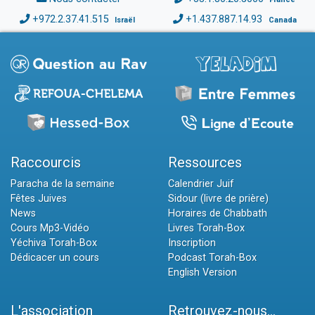
+972.2.37.41.515
+1.437.887.14.93
Israël
Canada
Raccourcis
Ressources
Paracha de la semaine
Calendrier Juif
Fêtes Juives
Sidour (livre de prière)
News
Horaires de Chabbath
Cours Mp3-Vidéo
Livres Torah-Box
Yéchiva Torah-Box
Inscription
Dédicacer un cours
Podcast Torah-Box
English Version
L'association
Retrouvez-nous...