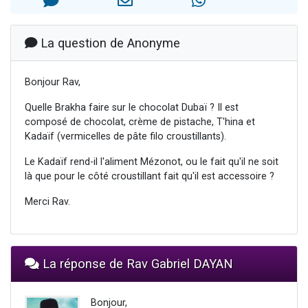
11 personnes viennent de demander une bénédiction
Il reste 49 places pour étudier en groupe sur Zoom
La question de Anonyme
3 personnes viennent de faire un don pour Diane, 80 ans, dans un appartement insalubre
2 personnes viennent de nous rejoindre sur WhatsApp
Bonjour Rav,
2 personnes viennent de faire un don pour Tsédaka : pauvres d'Israel
Quelle Brakha faire sur le chocolat Dubaï ? Il est
composé de chocolat, crème de pistache, T'hina et
Kadaïf (vermicelles de pâte filo croustillants).
Le Kadaïf rend-il l'aliment Mézonot, ou le fait qu'il ne soit
là que pour le côté croustillant fait qu'il est accessoire ?
Merci Rav.
La réponse de Rav Gabriel DAYAN
Bonjour,