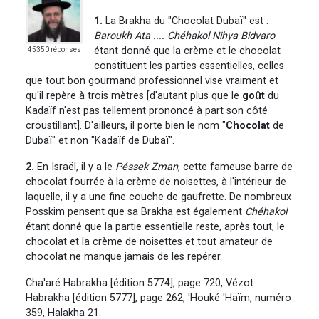
1.
La Brakha du "Chocolat Dubaï" est :
Baroukh Ata .... Chéhakol Nihya Bidvaro
étant donné que la crème et le chocolat
45350 réponses
constituent les parties essentielles, celles
que tout bon gourmand professionnel vise vraiment et
qu'il repère à trois mètres [d'autant plus que le
goût
du
Kadaïf n'est pas tellement prononcé à part son côté
croustillant]. D'ailleurs, il porte bien le nom "
Chocolat
de
Dubaï" et non "Kadaïf de Dubaï".
2.
En Israël, il y a le
Péssek Zman
, cette fameuse barre de
chocolat fourrée à la crème de noisettes, à l'intérieur de
laquelle, il y a une fine couche de gaufrette. De nombreux
Posskim pensent que sa Brakha est également
Chéhakol
étant donné que la partie essentielle reste, après tout, le
chocolat et la crème de noisettes et tout amateur de
chocolat ne manque jamais de les repérer.
Cha'aré Habrakha [édition 5774], page 720, Vézot
Habrakha [édition 5777], page 262, 'Houké 'Haïm, numéro
359, Halakha 21.