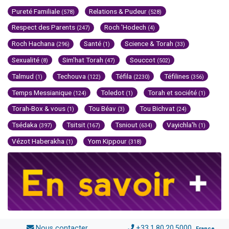
Pureté Familiale
Relations & Pudeur
(578)
(528)
Respect des Parents
Roch 'Hodech
(247)
(4)
Roch Hachana
Santé
Science & Torah
(296)
(1)
(33)
Sexualité
Sim'hat Torah
Souccot
(8)
(47)
(502)
Talmud
Techouva
Téfila
Téfilines
(1)
(122)
(2230)
(356)
Temps Messianique
Toledot
Torah et société
(124)
(1)
(1)
Torah-Box & vous
Tou Béav
Tou Bichvat
(1)
(3)
(24)
Tsédaka
Tsitsit
Tsniout
Vayichla'h
(397)
(167)
(634)
(1)
Vézot Haberakha
Yom Kippour
(1)
(318)
Nous contacter
+33.1.80.20.5000
France