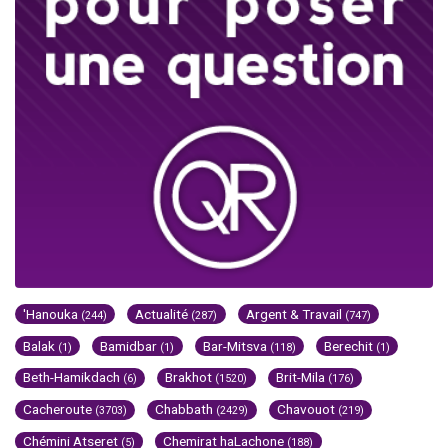
'Hanouka
Actualité
Argent & Travail
(244)
(287)
(747)
Balak
Bamidbar
Bar-Mitsva
Berechit
(1)
(1)
(118)
(1)
Beth-Hamikdach
Brakhot
Brit-Mila
(6)
(1520)
(176)
Cacheroute
Chabbath
Chavouot
(3703)
(2429)
(219)
Chémini Atseret
Chemirat haLachone
(5)
(188)