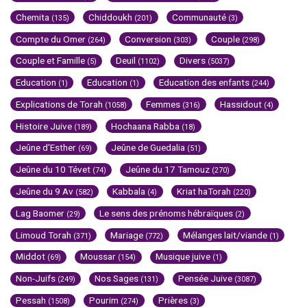
Chemita
Chiddoukh
Communauté
(135)
(201)
(3)
Compte du Omer
Conversion
Couple
(264)
(303)
(298)
Couple et Famille
Deuil
Divers
(5)
(1102)
(5037)
Education
Education
Education des enfants
(1)
(1)
(244)
Explications de Torah
Femmes
Hassidout
(1058)
(316)
(4)
Histoire Juive
Hochaana Rabba
(189)
(18)
Jeûne d'Esther
Jeûne de Guedalia
(69)
(51)
Jeûne du 10 Tévet
Jeûne du 17 Tamouz
(74)
(270)
Jeûne du 9 Av
Kabbala
Kriat haTorah
(582)
(4)
(220)
Lag Baomer
Le sens des prénoms hébraïques
(29)
(2)
Limoud Torah
Mariage
Mélanges lait/viande
(371)
(772)
(1)
Middot
Moussar
Musique juive
(69)
(154)
(1)
Non-Juifs
Nos Sages
Pensée Juive
(249)
(131)
(3087)
Pessah
Pourim
Prières
(1508)
(274)
(3)