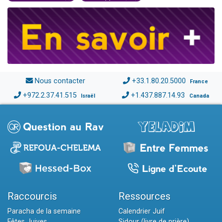
Nous contacter
+33.1.80.20.5000
France
+972.2.37.41.515
+1.437.887.14.93
Israël
Canada
Raccourcis
Ressources
Paracha de la semaine
Calendrier Juif
Fêtes Juives
Sidour (livre de prière)