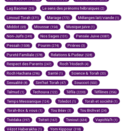
Lag Baomer
Le sens des prénoms hébraïques
(29)
(2)
Limoud Torah
Mariage
Mélanges lait/viande
(371)
(772)
(1)
Middot
Moussar
Musique juive
(69)
(154)
(1)
Non-Juifs
Nos Sages
Pensée Juive
(249)
(131)
(3087)
Pessah
Pourim
Prières
(1508)
(274)
(3)
Pureté Familiale
Relations & Pudeur
(578)
(528)
Respect des Parents
Roch 'Hodech
(247)
(4)
Roch Hachana
Santé
Science & Torah
(296)
(1)
(33)
Sexualité
Sim'hat Torah
Souccot
(8)
(47)
(502)
Talmud
Techouva
Téfila
Téfilines
(1)
(122)
(2230)
(356)
Temps Messianique
Toledot
Torah et société
(124)
(1)
(1)
Torah-Box & vous
Tou Béav
Tou Bichvat
(1)
(3)
(24)
Tsédaka
Tsitsit
Tsniout
Vayichla'h
(397)
(167)
(634)
(1)
Vézot Haberakha
Yom Kippour
(1)
(318)