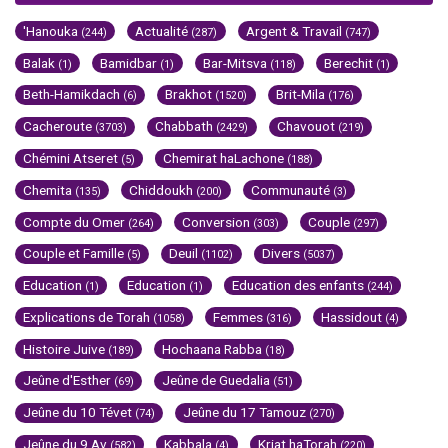
'Hanouka
Actualité
Argent & Travail
(244)
(287)
(747)
Balak
Bamidbar
Bar-Mitsva
Berechit
(1)
(1)
(118)
(1)
Beth-Hamikdach
Brakhot
Brit-Mila
(6)
(1520)
(176)
Cacheroute
Chabbath
Chavouot
(3703)
(2429)
(219)
Chémini Atseret
Chemirat haLachone
(5)
(188)
Chemita
Chiddoukh
Communauté
(135)
(200)
(3)
Compte du Omer
Conversion
Couple
(264)
(303)
(297)
Couple et Famille
Deuil
Divers
(5)
(1102)
(5037)
Education
Education
Education des enfants
(1)
(1)
(244)
Explications de Torah
Femmes
Hassidout
(1058)
(316)
(4)
Histoire Juive
Hochaana Rabba
(189)
(18)
Jeûne d'Esther
Jeûne de Guedalia
(69)
(51)
Jeûne du 10 Tévet
Jeûne du 17 Tamouz
(74)
(270)
Jeûne du 9 Av
Kabbala
Kriat haTorah
(582)
(4)
(220)