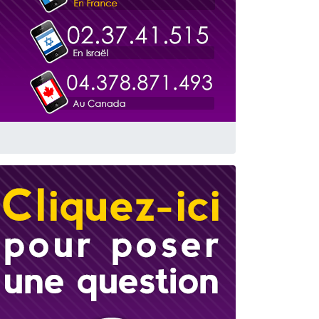
 leur maman
...
re