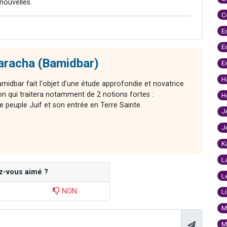
nouvelles.
C
E
E
Paracha (Bamidbar)
E
H
midbar fait l'objet d'une étude approfondie et novatrice
 qui traitera notamment de 2 notions fortes :
H
le peuple Juif et son entrée en Terre Sainte.
J
J
K
L
z-vous aimé ?
L
NON
L
M
M