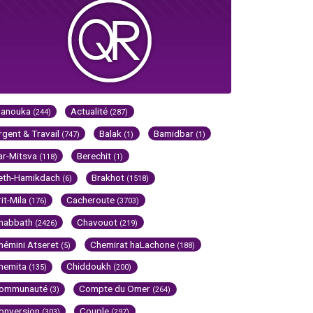
Hanouka
Actualité
(244)
(287)
rgent & Travail
Balak
Bamidbar
(747)
(1)
(1)
ar-Mitsva
Berechit
(118)
(1)
eth-Hamikdach
Brakhot
(6)
(1518)
rit-Mila
Cacheroute
(176)
(3703)
habbath
Chavouot
(2426)
(219)
hémini Atseret
Chemirat haLachone
(5)
(188)
hemita
Chiddoukh
(135)
(200)
ommunauté
Compte du Omer
(3)
(264)
onversion
Couple
(303)
(297)