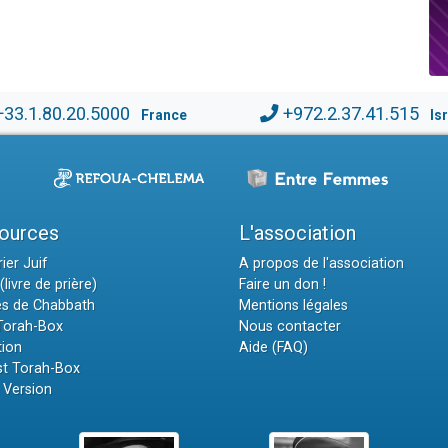
+33.1.80.20.5000
+972.2.37.41.515
France
Is
ources
L'association
ier Juif
A propos de l'association
(livre de prière)
Faire un don !
es de Chabbath
Mentions légales
 Torah-Box
Nous contacter
tion
Aide (FAQ)
t Torah-Box
 Version