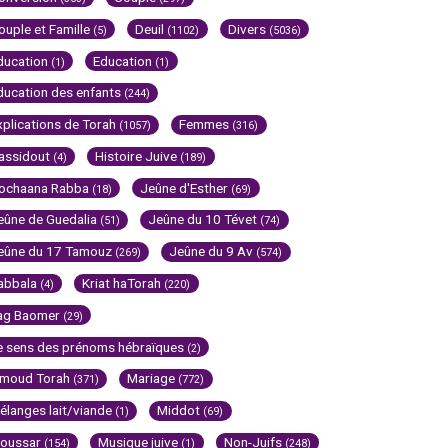
ouple et Famille
Deuil
Divers
(5)
(1102)
(5036)
ducation
Education
(1)
(1)
ducation des enfants
(244)
xplications de Torah
Femmes
(1057)
(316)
assidout
Histoire Juive
(4)
(189)
ochaana Rabba
Jeûne d'Esther
(18)
(69)
eûne de Guedalia
Jeûne du 10 Tévet
(51)
(74)
eûne du 17 Tamouz
Jeûne du 9 Av
(269)
(574)
abbala
Kriat haTorah
(4)
(220)
ag Baomer
(29)
e sens des prénoms hébraïques
(2)
imoud Torah
Mariage
(371)
(772)
élanges lait/viande
Middot
(1)
(69)
oussar
Musique juive
Non-Juifs
(154)
(1)
(248)