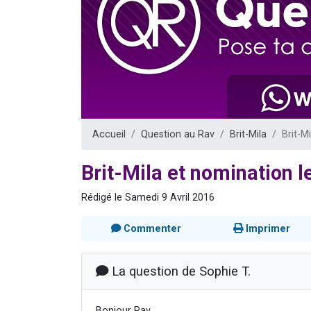
6 personn
2 personn
10 personnes
Il reste 
3 personn
Accueil
Question au Rav
Brit-Mila
Brit-M
Brit-Mila et nomination 
Rédigé le Samedi 9 Avril 2016
Commenter
Imprimer
La question de Sophie T.
Bonjour Rav,