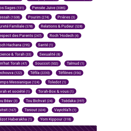
os Sages
Pensée Juive
(131)
(3085)
essah
Pourim
Prières
(1508)
(274)
(3)
ureté Familiale
Relations & Pudeur
(578)
(528)
espect des Parents
Roch 'Hodech
(247)
(4)
och Hachana
Santé
(295)
(1)
cience & Torah
Sexualité
(33)
(8)
im'hat Torah
Souccot
Talmud
(47)
(502)
(1)
echouva
Téfila
Téfilines
(122)
(2230)
(356)
emps Messianique
Toledot
(124)
(1)
orah et société
Torah-Box & vous
(1)
(1)
ou Béav
Tou Bichvat
Tsédaka
(3)
(24)
(397)
sitsit
Tsniout
Vayichla'h
(167)
(634)
(1)
ézot Haberakha
Yom Kippour
(1)
(318)