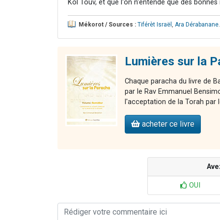
Kol Touv, et que l'on n'entende que des bonnes 
Mékorot / Sources :
Tiférèt Israël
,
Ara Dérabanane
.
Lumières sur la 
Chaque paracha du livre de Ba
par le Rav Emmanuel Bensimon
l'acceptation de la Torah par 
acheter ce livre
Ave
OUI