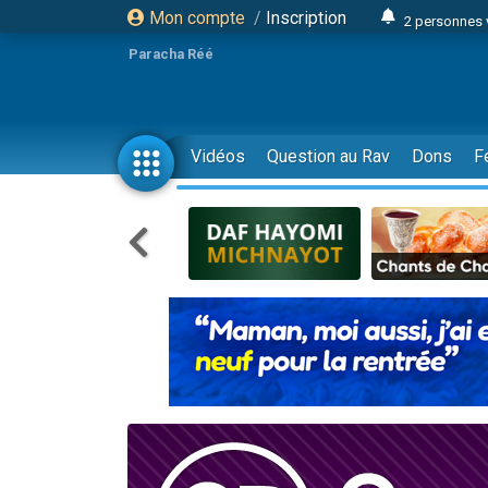
Mon compte
/
Inscription
2 personnes 
13 personnes
Paracha Réé
12 nouve
30 perso
Il reste 
Vidéos
Question au Rav
Dons
F
3 personnes 
2 personnes 
3 personnes 
2 nouvel
8 personn
Nouvelle émis
61 personnes
Il reste 
Ariel vient 
Nathaniel vi