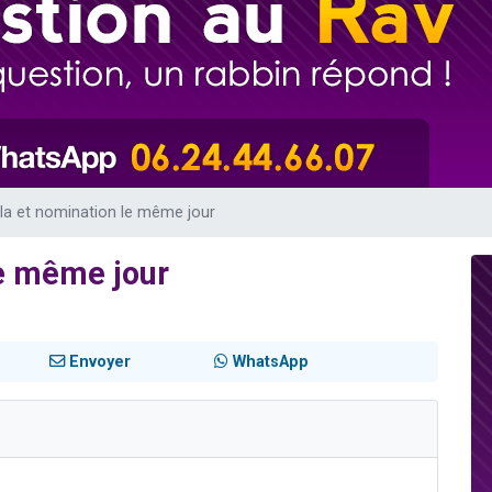
es viennent de faire un don pour 5 enfants déjà orphelins risquent de perdre
es viennent de faire un don pour Reloger Rivka, 6 enfants, victime de violences
 viennent de demander une bénédiction
49 places pour étudier en groupe sur Zoom
es viennent de faire un don pour Diane, 80 ans, dans un appartement insalub
ila et nomination le même jour
le même jour
Envoyer
WhatsApp