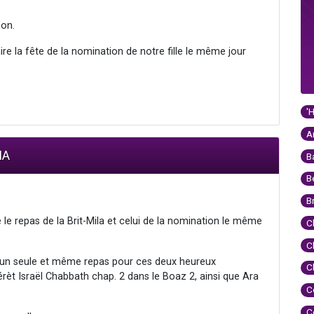
çon.
aire la fête de la nomination de notre fille le même jour
'
A
IA
B
B
B
le repas de la Brit-Mila et celui de la nomination le même
C
C
 un seule et même repas pour ces deux heureux
C
rèt Israël Chabbath chap. 2 dans le Boaz 2, ainsi que Ara
C
C