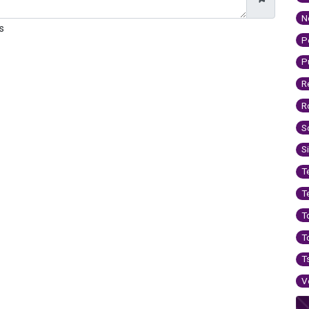
N
s
P
P
R
R
S
S
T
T
T
T
T
V