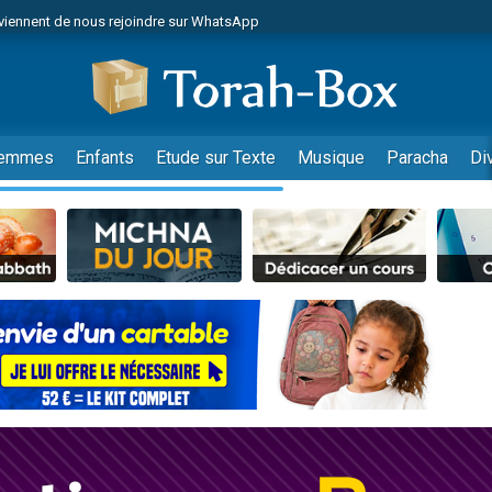
viennent de nous rejoindre sur WhatsApp
 viennent de demander une bénédiction
lles musiques dans Torah-Box Music
nnes viennent de faire un don pour Sauvez la jambe de Yohan
49 places pour étudier en groupe sur Zoom
emmes
Enfants
Etude sur Texte
Musique
Paracha
Di
viennent de nous rejoindre sur WhatsApp
viennent de nous rejoindre sur WhatsApp
viennent de nous rejoindre sur WhatsApp
les musiques dans Torah-Box Music
es viennent de faire un don pour Tsédaka : pauvres d'Israel
sion radio : Visions de grandeur n°104 : Le Chabbath et le Birkat Hamazone à 
 viennent de demander une bénédiction
49 places pour étudier en groupe sur Zoom
de donner son Maasser
ent de donner son Maasser