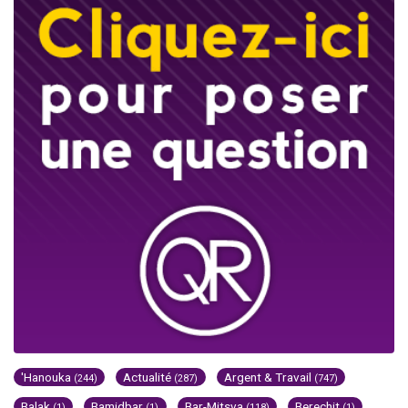
'Hanouka
Actualité
Argent & Travail
(244)
(287)
(747)
Balak
Bamidbar
Bar-Mitsva
Berechit
(1)
(1)
(118)
(1)