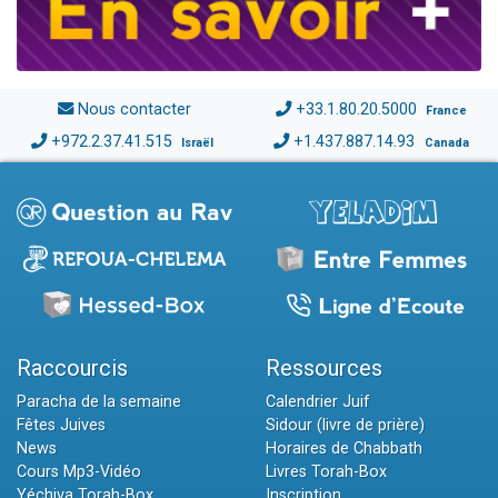
Nous contacter
+33.1.80.20.5000
France
+972.2.37.41.515
+1.437.887.14.93
Israël
Canada
Raccourcis
Ressources
Paracha de la semaine
Calendrier Juif
Fêtes Juives
Sidour (livre de prière)
News
Horaires de Chabbath
Cours Mp3-Vidéo
Livres Torah-Box
Yéchiva Torah-Box
Inscription