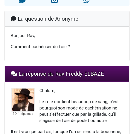
Nouvelle émission radio : Visions de grandeur n°104 : Le Chabbath et le Birkat Hamazone à travers le temps
61 personnes viennent de demander une bénédiction
La question de Anonyme
Ariel vient de donner son Maasser
Il reste 49 places pour étudier en groupe sur Zoom
Bonjour Rav,
Eva vient de donner son Maasser
Comment cachériser du foie ?
La réponse de Rav Freddy ELBAZE
Chalom,
Le foie contient beaucoup de sang, c'est
pourquoi son mode de cachérisation ne
peut s'effectuer que par la grillade, qu'il
2041 réponses
s'agisse de foie de poulet ou autre.
Il est vrai que parfois, lorsque l'on se rend à la boucherie,