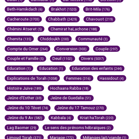
Beth-Hamikdach
Brakhot
Brit-Mila
(6)
(1520)
(176)
Cacheroute
Chabbath
Chavouot
(3703)
(2429)
(219)
Chémini Atseret
Chemirat haLachone
(5)
(188)
Chemita
Chiddoukh
Communauté
(135)
(200)
(3)
Compte du Omer
Conversion
Couple
(264)
(303)
(297)
Couple et Famille
Deuil
Divers
(5)
(1102)
(5037)
Education
Education
Education des enfants
(1)
(1)
(244)
Explications de Torah
Femmes
Hassidout
(1058)
(316)
(4)
Histoire Juive
Hochaana Rabba
(189)
(18)
Jeûne d'Esther
Jeûne de Guedalia
(69)
(51)
Jeûne du 10 Tévet
Jeûne du 17 Tamouz
(74)
(270)
Jeûne du 9 Av
Kabbala
Kriat haTorah
(582)
(4)
(220)
Lag Baomer
Le sens des prénoms hébraïques
(29)
(2)
Limoud Torah
Mariage
Mélanges lait/viande
(371)
(772)
(1)