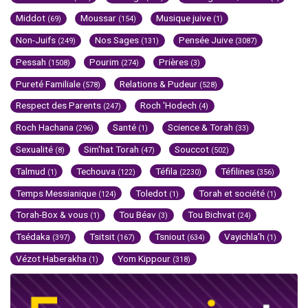
Middot
Moussar
Musique juive
(69)
(154)
(1)
Non-Juifs
Nos Sages
Pensée Juive
(249)
(131)
(3087)
Pessah
Pourim
Prières
(1508)
(274)
(3)
Pureté Familiale
Relations & Pudeur
(578)
(528)
Respect des Parents
Roch 'Hodech
(247)
(4)
Roch Hachana
Santé
Science & Torah
(296)
(1)
(33)
Sexualité
Sim'hat Torah
Souccot
(8)
(47)
(502)
Talmud
Techouva
Téfila
Téfilines
(1)
(122)
(2230)
(356)
Temps Messianique
Toledot
Torah et société
(124)
(1)
(1)
Torah-Box & vous
Tou Béav
Tou Bichvat
(1)
(3)
(24)
Tsédaka
Tsitsit
Tsniout
Vayichla'h
(397)
(167)
(634)
(1)
Vézot Haberakha
Yom Kippour
(1)
(318)