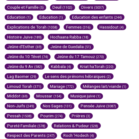
Couple et Famille
Deuil
Divers
(5)
(1102)
(5037)
Education
Education
Education des enfants
(1)
(1)
(244)
Explications de Torah
Femmes
Hassidout
(1058)
(316)
(4)
Histoire Juive
Hochaana Rabba
(189)
(18)
Jeûne d'Esther
Jeûne de Guedalia
(69)
(51)
Jeûne du 10 Tévet
Jeûne du 17 Tamouz
(74)
(270)
Jeûne du 9 Av
Kabbala
Kriat haTorah
(582)
(4)
(220)
Lag Baomer
Le sens des prénoms hébraïques
(29)
(2)
Limoud Torah
Mariage
Mélanges lait/viande
(371)
(772)
(1)
Middot
Moussar
Musique juive
(69)
(154)
(1)
Non-Juifs
Nos Sages
Pensée Juive
(249)
(131)
(3087)
Pessah
Pourim
Prières
(1508)
(274)
(3)
Pureté Familiale
Relations & Pudeur
(578)
(528)
Respect des Parents
Roch 'Hodech
(247)
(4)