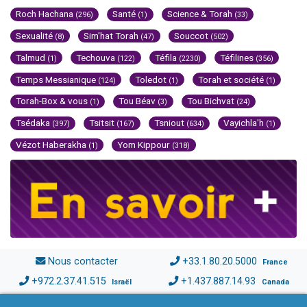
Roch Hachana
Santé
Science & Torah
(296)
(1)
(33)
Sexualité
Sim'hat Torah
Souccot
(8)
(47)
(502)
Talmud
Techouva
Téfila
Téfilines
(1)
(122)
(2230)
(356)
Temps Messianique
Toledot
Torah et société
(124)
(1)
(1)
Torah-Box & vous
Tou Béav
Tou Bichvat
(1)
(3)
(24)
Tsédaka
Tsitsit
Tsniout
Vayichla'h
(397)
(167)
(634)
(1)
Vézot Haberakha
Yom Kippour
(1)
(318)
Nous contacter
+33.1.80.20.5000
France
+972.2.37.41.515
+1.437.887.14.93
Israël
Canada