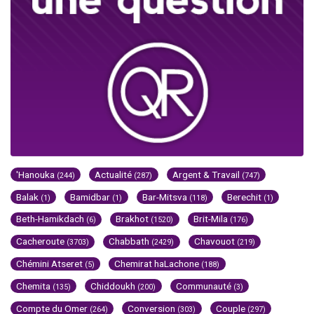
'Hanouka
Actualité
Argent & Travail
(244)
(287)
(747)
Balak
Bamidbar
Bar-Mitsva
Berechit
(1)
(1)
(118)
(1)
Beth-Hamikdach
Brakhot
Brit-Mila
(6)
(1520)
(176)
Cacheroute
Chabbath
Chavouot
(3703)
(2429)
(219)
Chémini Atseret
Chemirat haLachone
(5)
(188)
Chemita
Chiddoukh
Communauté
(135)
(200)
(3)
Compte du Omer
Conversion
Couple
(264)
(303)
(297)