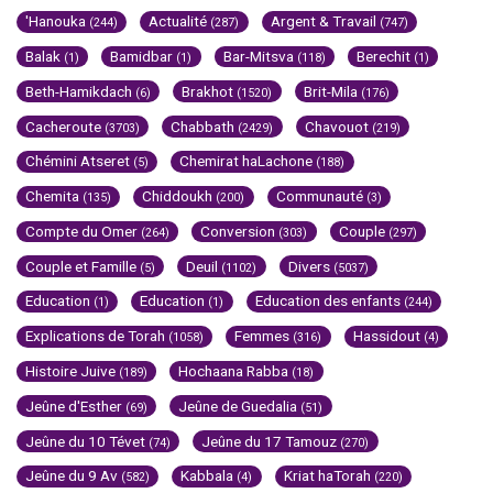
'Hanouka
Actualité
Argent & Travail
(244)
(287)
(747)
Balak
Bamidbar
Bar-Mitsva
Berechit
(1)
(1)
(118)
(1)
Beth-Hamikdach
Brakhot
Brit-Mila
(6)
(1520)
(176)
Cacheroute
Chabbath
Chavouot
(3703)
(2429)
(219)
Chémini Atseret
Chemirat haLachone
(5)
(188)
Chemita
Chiddoukh
Communauté
(135)
(200)
(3)
Compte du Omer
Conversion
Couple
(264)
(303)
(297)
Couple et Famille
Deuil
Divers
(5)
(1102)
(5037)
Education
Education
Education des enfants
(1)
(1)
(244)
Explications de Torah
Femmes
Hassidout
(1058)
(316)
(4)
Histoire Juive
Hochaana Rabba
(189)
(18)
Jeûne d'Esther
Jeûne de Guedalia
(69)
(51)
Jeûne du 10 Tévet
Jeûne du 17 Tamouz
(74)
(270)
Jeûne du 9 Av
Kabbala
Kriat haTorah
(582)
(4)
(220)