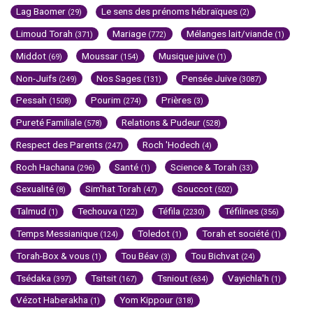
Lag Baomer
Le sens des prénoms hébraïques
(29)
(2)
Limoud Torah
Mariage
Mélanges lait/viande
(371)
(772)
(1)
Middot
Moussar
Musique juive
(69)
(154)
(1)
Non-Juifs
Nos Sages
Pensée Juive
(249)
(131)
(3087)
Pessah
Pourim
Prières
(1508)
(274)
(3)
Pureté Familiale
Relations & Pudeur
(578)
(528)
Respect des Parents
Roch 'Hodech
(247)
(4)
Roch Hachana
Santé
Science & Torah
(296)
(1)
(33)
Sexualité
Sim'hat Torah
Souccot
(8)
(47)
(502)
Talmud
Techouva
Téfila
Téfilines
(1)
(122)
(2230)
(356)
Temps Messianique
Toledot
Torah et société
(124)
(1)
(1)
Torah-Box & vous
Tou Béav
Tou Bichvat
(1)
(3)
(24)
Tsédaka
Tsitsit
Tsniout
Vayichla'h
(397)
(167)
(634)
(1)
Vézot Haberakha
Yom Kippour
(1)
(318)