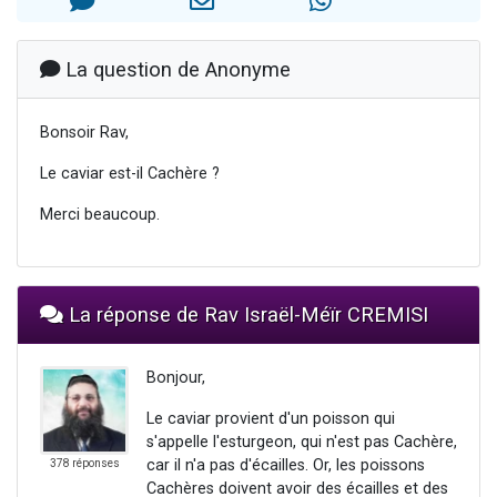
13 personnes viennent de demander une bénédiction
30 personnes viennent de faire un don pour Sauvez la jambe de Yohan
La question de Anonyme
Il reste 49 places pour étudier en groupe sur Zoom
12 nouvelles musiques dans Torah-Box Music
Bonsoir Rav,
29 personnes viennent de demander une bénédiction
Le caviar est-il Cachère ?
Merci beaucoup.
La réponse de Rav Israël-Méïr CREMISI
Bonjour,
Le caviar provient d'un poisson qui
s'appelle l'esturgeon, qui n'est pas Cachère,
car il n'a pas d'écailles. Or, les poissons
378 réponses
Cachères doivent avoir des écailles et des