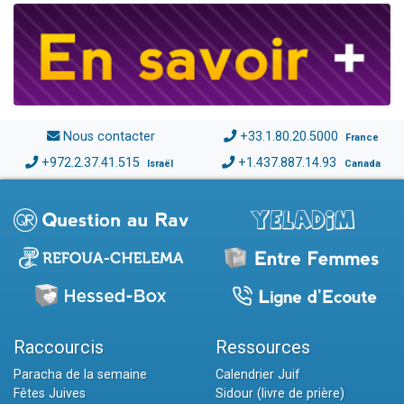
Nous contacter
+33.1.80.20.5000
France
+972.2.37.41.515
+1.437.887.14.93
Israël
Canada
Raccourcis
Ressources
Paracha de la semaine
Calendrier Juif
Fêtes Juives
Sidour (livre de prière)