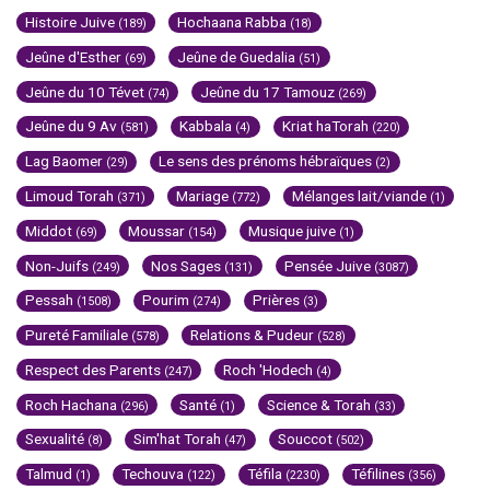
Histoire Juive
Hochaana Rabba
(189)
(18)
Jeûne d'Esther
Jeûne de Guedalia
(69)
(51)
Jeûne du 10 Tévet
Jeûne du 17 Tamouz
(74)
(269)
Jeûne du 9 Av
Kabbala
Kriat haTorah
(581)
(4)
(220)
Lag Baomer
Le sens des prénoms hébraïques
(29)
(2)
Limoud Torah
Mariage
Mélanges lait/viande
(371)
(772)
(1)
Middot
Moussar
Musique juive
(69)
(154)
(1)
Non-Juifs
Nos Sages
Pensée Juive
(249)
(131)
(3087)
Pessah
Pourim
Prières
(1508)
(274)
(3)
Pureté Familiale
Relations & Pudeur
(578)
(528)
Respect des Parents
Roch 'Hodech
(247)
(4)
Roch Hachana
Santé
Science & Torah
(296)
(1)
(33)
Sexualité
Sim'hat Torah
Souccot
(8)
(47)
(502)
Talmud
Techouva
Téfila
Téfilines
(1)
(122)
(2230)
(356)