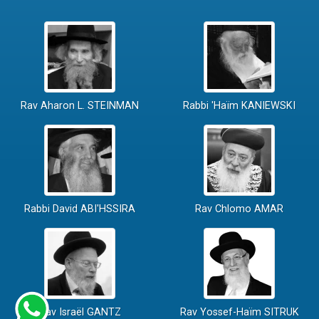
Rav Aharon L. STEINMAN
Rabbi 'Haïm KANIEWSKI
Rabbi David ABI'HSSIRA
Rav Chlomo AMAR
Rav Israël GANTZ
Rav Yossef-Haïm SITRUK