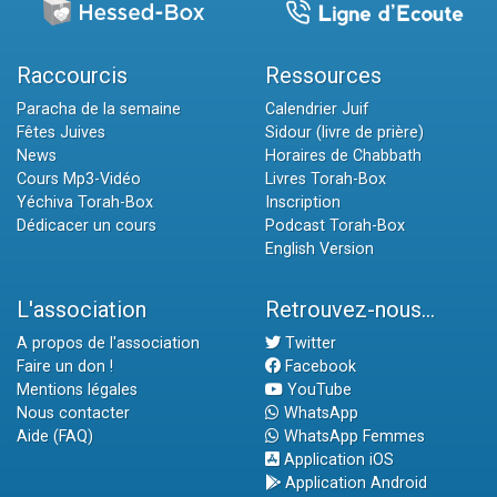
Raccourcis
Ressources
Paracha de la semaine
Calendrier Juif
Fêtes Juives
Sidour (livre de prière)
News
Horaires de Chabbath
Cours Mp3-Vidéo
Livres Torah-Box
Yéchiva Torah-Box
Inscription
Dédicacer un cours
Podcast Torah-Box
English Version
L'association
Retrouvez-nous...
A propos de l'association
Twitter
Faire un don !
Facebook
Mentions légales
YouTube
Nous contacter
WhatsApp
Aide (FAQ)
WhatsApp Femmes
Application iOS
Application Android