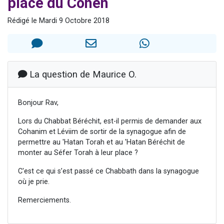
place du Cohen
Nouvelle émission radio : Visions de grandeur n°104 : Le Chabbath et le Birkat Hamazone à travers le temps
Rédigé le Mardi 9 Octobre 2018
61 personnes viennent de demander une bénédiction
Ariel vient de donner son Maasser
Il reste 49 places pour étudier en groupe sur Zoom
Eva vient de donner son Maasser
La question de Maurice O.
Bonjour Rav,
Lors du Chabbat Béréchit, est-il permis de demander aux
Cohanim et Léviim de sortir de la synagogue afin de
permettre au 'Hatan Torah et au 'Hatan Béréchit de
monter au Séfer Torah à leur place ?
C'est ce qui s’est passé ce Chabbath dans la synagogue
où je prie.
Remerciements.