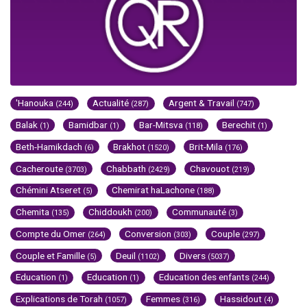
'Hanouka
Actualité
Argent & Travail
(244)
(287)
(747)
Balak
Bamidbar
Bar-Mitsva
Berechit
(1)
(1)
(118)
(1)
Beth-Hamikdach
Brakhot
Brit-Mila
(6)
(1520)
(176)
Cacheroute
Chabbath
Chavouot
(3703)
(2429)
(219)
Chémini Atseret
Chemirat haLachone
(5)
(188)
Chemita
Chiddoukh
Communauté
(135)
(200)
(3)
Compte du Omer
Conversion
Couple
(264)
(303)
(297)
Couple et Famille
Deuil
Divers
(5)
(1102)
(5037)
Education
Education
Education des enfants
(1)
(1)
(244)
Explications de Torah
Femmes
Hassidout
(1057)
(316)
(4)