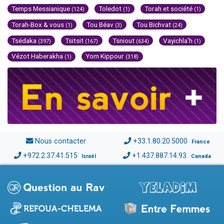
Temps Messianique
Toledot
Torah et société
(124)
(1)
(1)
Torah-Box & vous
Tou Béav
Tou Bichvat
(1)
(3)
(24)
Tsédaka
Tsitsit
Tsniout
Vayichla'h
(397)
(167)
(634)
(1)
Vézot Haberakha
Yom Kippour
(1)
(318)
Nous contacter
+33.1.80.20.5000
France
+972.2.37.41.515
+1.437.887.14.93
Israël
Canada