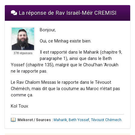
La réponse de Rav Israël-Méïr CREMISI
Bonjour,
Oui, ce Minhag existe bien.
Il est rapporté dans le Maharik (chapitre 9,
378 réponses
paragraphe 1), ainsi que dans le Beth
Yossef (chapitre 135), malgré que le Choul'han 'Aroukh
ne le rapporte pas.
Le Rav Chalom Messas le rapporte dans le Tévouot
Chémèch, mais dit que la coutume au Maroc n'était pas
comme ça.
Kol Touv.
Mékorot / Sources :
Maharik
,
Beth Yossef
,
Tévouot Chémech
.