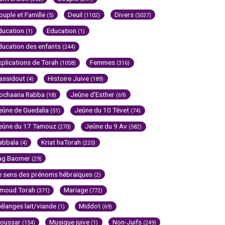
ouple et Famille
Deuil
Divers
(5)
(1102)
(5037)
ducation
Education
(1)
(1)
ducation des enfants
(244)
xplications de Torah
Femmes
(1058)
(316)
assidout
Histoire Juive
(4)
(189)
ochaana Rabba
Jeûne d'Esther
(18)
(69)
eûne de Guedalia
Jeûne du 10 Tévet
(51)
(74)
eûne du 17 Tamouz
Jeûne du 9 Av
(270)
(582)
abbala
Kriat haTorah
(4)
(220)
ag Baomer
(29)
e sens des prénoms hébraïques
(2)
imoud Torah
Mariage
(371)
(772)
élanges lait/viande
Middot
(1)
(69)
oussar
Musique juive
Non-Juifs
(154)
(1)
(249)