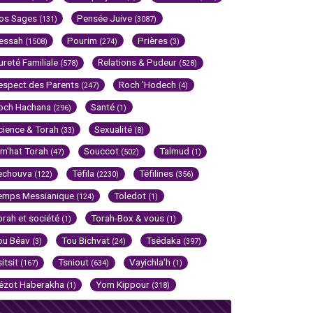
os Sages
Pensée Juive
(131)
(3087)
essah
Pourim
Prières
(1508)
(274)
(3)
ureté Familiale
Relations & Pudeur
(578)
(528)
espect des Parents
Roch 'Hodech
(247)
(4)
och Hachana
Santé
(296)
(1)
cience & Torah
Sexualité
(33)
(8)
im'hat Torah
Souccot
Talmud
(47)
(502)
(1)
echouva
Téfila
Téfilines
(122)
(2230)
(356)
emps Messianique
Toledot
(124)
(1)
orah et société
Torah-Box & vous
(1)
(1)
ou Béav
Tou Bichvat
Tsédaka
(3)
(24)
(397)
sitsit
Tsniout
Vayichla'h
(167)
(634)
(1)
ézot Haberakha
Yom Kippour
(1)
(318)