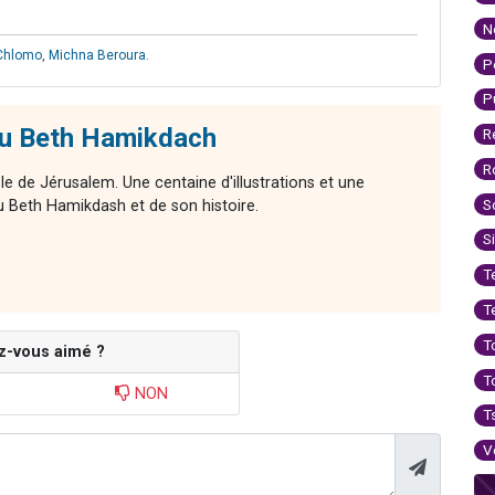
N
Chlomo
,
Michna Beroura
.
P
P
du Beth Hamikdach
R
R
le de Jérusalem. Une centaine d'illustrations et une
S
 Beth Hamikdash et de son histoire.
S
T
T
T
z-vous aimé ?
T
NON
T
V