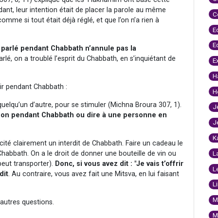
ant, leur intention était de placer la parole au même
C
omme si tout était déjà réglé, et que l’on n’a rien à
E
E
 a parlé pendant Chabbath n’annule pas la
é, on a troublé l’esprit du Chabbath, en s’inquiétant de
E
H
oir pendant Chabbath :
H
quelqu’un d’autre, pour se stimuler (Michna Broura 307, 1).
J
 don pendant Chabbath ou dire à une personne en
J
K
 cité clairement un interdit de Chabbath. Faire un cadeau le
Chabbath. On a le droit de donner une bouteille de vin ou
L
eut transporter).
Donc, si vous avez dit : "Je vais t’offrir
L
dit
. Au contraire, vous avez fait une Mitsva, en lui faisant
L
M
’autres questions.
M