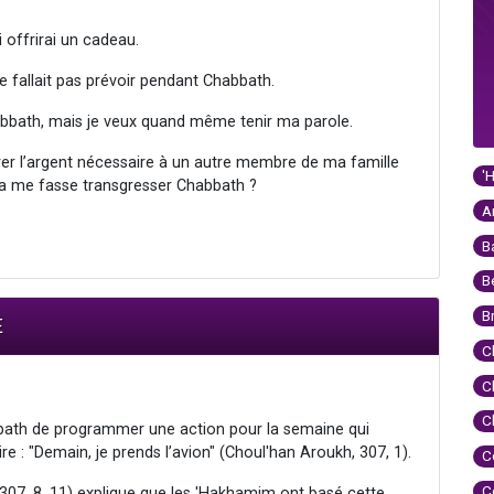
 offrirai un cadeau.
 ne fallait pas prévoir pendant Chabbath.
Chabbath, mais je veux quand même tenir ma parole.
érer l’argent nécessaire à un autre membre de ma famille
'
la me fasse transgresser Chabbath ?
A
B
B
B
E
C
C
C
bbath de programmer une action pour la semaine qui
ire : "Demain, je prends l’avion" (Choul'han Aroukh, 307, 1).
C
C
07, 8, 11) explique que les 'Hakhamim ont basé cette