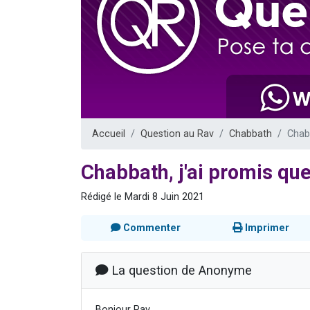
Il reste 
3 personnes 
2 personnes 
2 nouvel
6 personnes 
Accueil
Question au Rav
Chabbath
Chabb
Chabbath, j'ai promis que
Rédigé le Mardi 8 Juin 2021
Commenter
Imprimer
La question de Anonyme
Bonjour Rav,