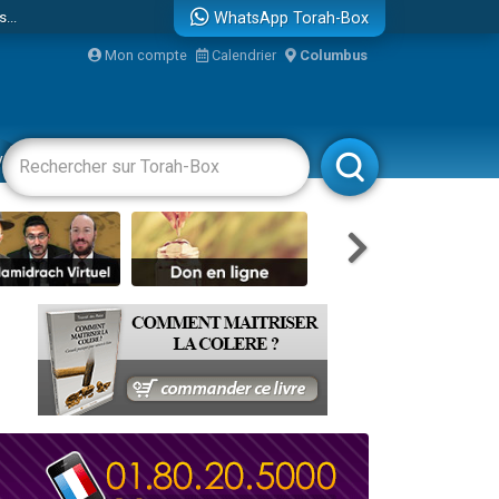
...
WhatsApp Torah-Box
Mon compte
Calendrier
Columbus
vertissements
Livres
Rabbanim
bre