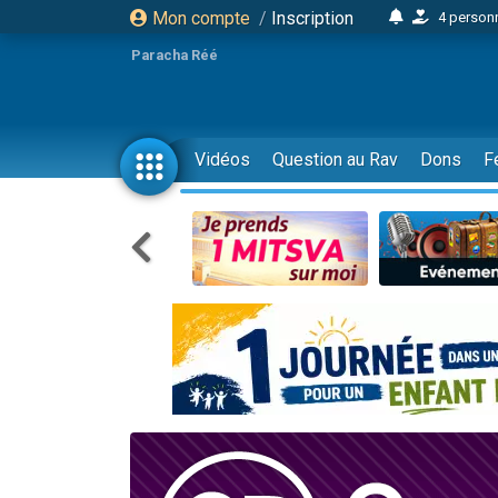
Mon compte
/
Inscription
4 personn
2 personn
Paracha Réé
17 personnes
4 personnes 
Il reste 
Vidéos
Question au Rav
Dons
F
23 person
Eva vient de
4 personnes 
3 personnes 
3 personn
Odaya vient 
2 personnes 
13 personnes
12 nouve
30 perso