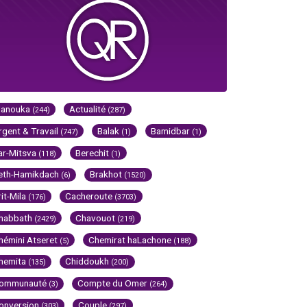
Hanouka
Actualité
(244)
(287)
rgent & Travail
Balak
Bamidbar
(747)
(1)
(1)
ar-Mitsva
Berechit
(118)
(1)
eth-Hamikdach
Brakhot
(6)
(1520)
rit-Mila
Cacheroute
(176)
(3703)
habbath
Chavouot
(2429)
(219)
hémini Atseret
Chemirat haLachone
(5)
(188)
hemita
Chiddoukh
(135)
(200)
ommunauté
Compte du Omer
(3)
(264)
onversion
Couple
(303)
(297)