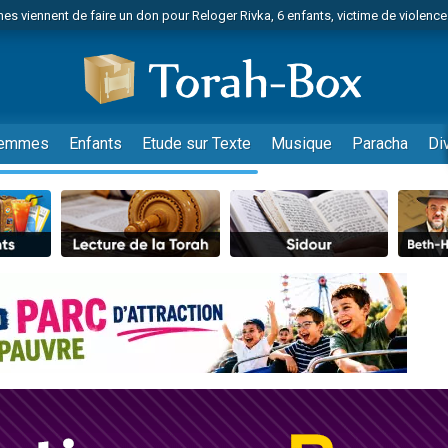
es viennent de faire un don pour Reloger Rivka, 6 enfants, victime de violences
es viennent de faire un don pour 1 Journée de Vacances Pour les Enfants
 viennent de demander une bénédiction
viennent de nous rejoindre sur WhatsApp
49 places pour étudier en groupe sur Zoom
emmes
Enfants
Etude sur Texte
Musique
Paracha
Di
nes viennent de faire un don pour Diane, 80 ans, dans un appartement insalu
 donner son Maasser
viennent de nous rejoindre sur WhatsApp
viennent de nous rejoindre sur WhatsApp
es viennent de faire un don pour 5 jours de vacances aux Orphelins
de donner son Maasser
viennent de nous rejoindre sur WhatsApp
 viennent de demander une bénédiction
lles musiques dans Torah-Box Music
nnes viennent de faire un don pour Sauvez la jambe de Yohan