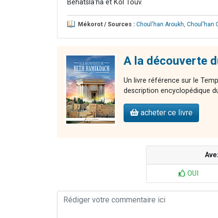
Béhatsla'ha et Kol Touv.
Mékorot / Sources :
Choul'han Aroukh
,
Choul'han 
A la découverte 
Un livre référence sur le Temp
description encyclopédique du
acheter ce livre
Ave
OUI