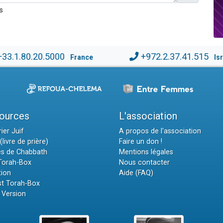
s
+33.1.80.20.5000
+972.2.37.41.515
France
Is
ources
L'association
ier Juif
A propos de l'association
(livre de prière)
Faire un don !
es de Chabbath
Mentions légales
 Torah-Box
Nous contacter
tion
Aide (FAQ)
t Torah-Box
 Version