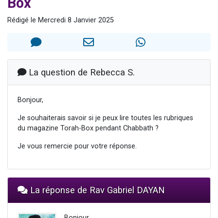
Box
Nouvelle émission radio : Visions de grandeur n°104 : Le Chabbath et le Birkat Hamazone à travers le temps
Rédigé le Mercredi 8 Janvier 2025
61 personnes viennent de demander une bénédiction
Ariel vient de donner son Maasser
Il reste 49 places pour étudier en groupe sur Zoom
Eva vient de donner son Maasser
La question de Rebecca S.
Bonjour,
Je souhaiterais savoir si je peux lire toutes les rubriques
du magazine Torah-Box pendant Chabbath ?
Je vous remercie pour votre réponse.
La réponse de Rav Gabriel DAYAN
Bonjour,