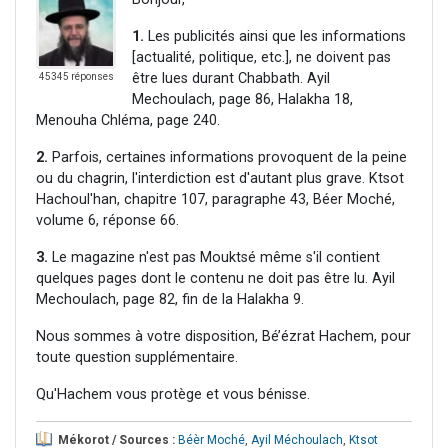
1.
Les publicités ainsi que les informations
[actualité, politique, etc.], ne doivent pas
être lues durant Chabbath. Ayil
45345 réponses
Mechoulach, page 86, Halakha 18,
Menouha Chléma, page 240.
2.
Parfois, certaines informations provoquent de la peine
ou du chagrin, l'interdiction est d'autant plus grave. Ktsot
Hachoul'han, chapitre 107, paragraphe 43, Béer Moché,
volume 6, réponse 66.
3.
Le magazine n'est pas Mouktsé même s'il contient
quelques pages dont le contenu ne doit pas être lu. Ayil
Mechoulach, page 82, fin de la Halakha 9.
Nous sommes à votre disposition, Bé’ézrat Hachem, pour
toute question supplémentaire.
Qu'Hachem vous protège et vous bénisse.
Mékorot / Sources :
Béèr Moché
,
Ayil Méchoulach
,
Ktsot