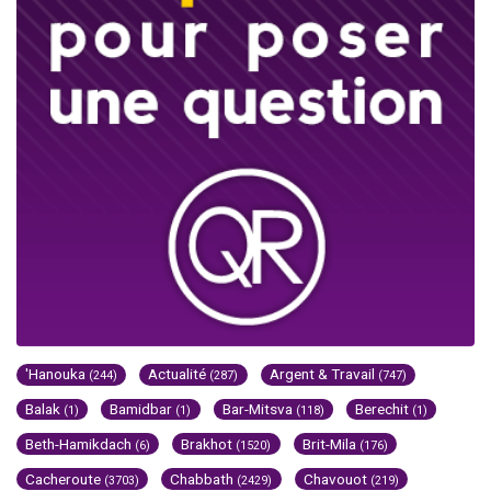
'Hanouka
Actualité
Argent & Travail
(244)
(287)
(747)
Balak
Bamidbar
Bar-Mitsva
Berechit
(1)
(1)
(118)
(1)
Beth-Hamikdach
Brakhot
Brit-Mila
(6)
(1520)
(176)
Cacheroute
Chabbath
Chavouot
(3703)
(2429)
(219)