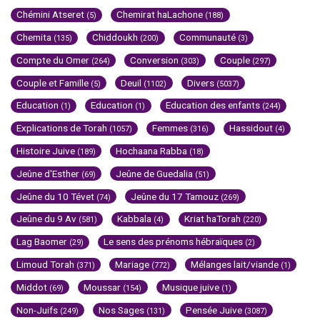
Chémini Atseret
Chemirat haLachone
(5)
(188)
Chemita
Chiddoukh
Communauté
(135)
(200)
(3)
Compte du Omer
Conversion
Couple
(264)
(303)
(297)
Couple et Famille
Deuil
Divers
(5)
(1102)
(5037)
Education
Education
Education des enfants
(1)
(1)
(244)
Explications de Torah
Femmes
Hassidout
(1057)
(316)
(4)
Histoire Juive
Hochaana Rabba
(189)
(18)
Jeûne d'Esther
Jeûne de Guedalia
(69)
(51)
Jeûne du 10 Tévet
Jeûne du 17 Tamouz
(74)
(269)
Jeûne du 9 Av
Kabbala
Kriat haTorah
(581)
(4)
(220)
Lag Baomer
Le sens des prénoms hébraïques
(29)
(2)
Limoud Torah
Mariage
Mélanges lait/viande
(371)
(772)
(1)
Middot
Moussar
Musique juive
(69)
(154)
(1)
Non-Juifs
Nos Sages
Pensée Juive
(249)
(131)
(3087)