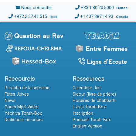
Nous contacter
+33.1.80.20.5000
France
+972.2.37.41.515
+1.437.887.14.93
Israël
Canada
Raccourcis
Ressources
Paracha de la semaine
Calendrier Juif
Fêtes Juives
Sidour (livre de prière)
News
Horaires de Chabbath
Cours Mp3-Vidéo
Livres Torah-Box
Yéchiva Torah-Box
Inscription
Dédicacer un cours
Podcast Torah-Box
English Version