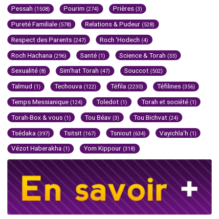
Pessah
Pourim
Prières
(1508)
(274)
(3)
Pureté Familiale
Relations & Pudeur
(578)
(528)
Respect des Parents
Roch 'Hodech
(247)
(4)
Roch Hachana
Santé
Science & Torah
(296)
(1)
(33)
Sexualité
Sim'hat Torah
Souccot
(8)
(47)
(502)
Talmud
Techouva
Téfila
Téfilines
(1)
(122)
(2230)
(356)
Temps Messianique
Toledot
Torah et société
(124)
(1)
(1)
Torah-Box & vous
Tou Béav
Tou Bichvat
(1)
(3)
(24)
Tsédaka
Tsitsit
Tsniout
Vayichla'h
(397)
(167)
(634)
(1)
Vézot Haberakha
Yom Kippour
(1)
(318)