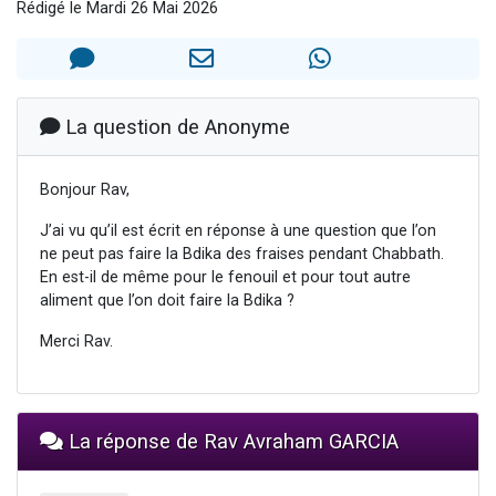
Rédigé le Mardi 26 Mai 2026
Il reste 49 places pour étudier en groupe sur Zoom
Eva vient de donner son Maasser
4 personnes viennent de nous rejoindre sur WhatsApp
3 personnes viennent de nous rejoindre sur WhatsApp
La question de Anonyme
3 personnes viennent de faire un don pour Événements Torah-Box
Bonjour Rav,
J’ai vu qu’il est écrit en réponse à une question que l’on
ne peut pas faire la Bdika des fraises pendant Chabbath.
En est-il de même pour le fenouil et pour tout autre
aliment que l’on doit faire la Bdika ?
Merci Rav.
La réponse de Rav Avraham GARCIA