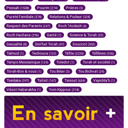
Pessah
Pourim
Prières
(1508)
(274)
(3)
Pureté Familiale
Relations & Pudeur
(578)
(528)
Respect des Parents
Roch 'Hodech
(247)
(4)
Roch Hachana
Santé
Science & Torah
(296)
(1)
(33)
Sexualité
Sim'hat Torah
Souccot
(8)
(47)
(502)
Talmud
Techouva
Téfila
Téfilines
(1)
(122)
(2230)
(356)
Temps Messianique
Toledot
Torah et société
(124)
(1)
(1)
Torah-Box & vous
Tou Béav
Tou Bichvat
(1)
(3)
(24)
Tsédaka
Tsitsit
Tsniout
Vayichla'h
(397)
(167)
(634)
(1)
Vézot Haberakha
Yom Kippour
(1)
(318)