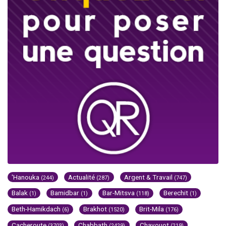
'Hanouka
Actualité
Argent & Travail
(244)
(287)
(747)
Balak
Bamidbar
Bar-Mitsva
Berechit
(1)
(1)
(118)
(1)
Beth-Hamikdach
Brakhot
Brit-Mila
(6)
(1520)
(176)
Cacheroute
Chabbath
Chavouot
(3703)
(2429)
(219)