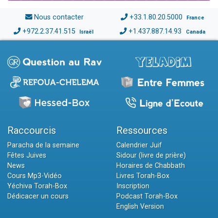
Nous contacter
+33.1.80.20.5000
France
+972.2.37.41.515
+1.437.887.14.93
Israël
Canada
Raccourcis
Ressources
Paracha de la semaine
Calendrier Juif
Fêtes Juives
Sidour (livre de prière)
News
Horaires de Chabbath
Cours Mp3-Vidéo
Livres Torah-Box
Yéchiva Torah-Box
Inscription
Dédicacer un cours
Podcast Torah-Box
English Version