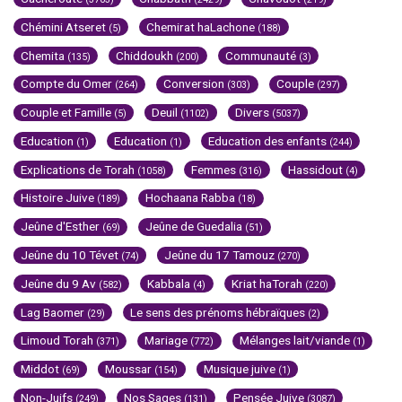
Chémini Atseret
Chemirat haLachone
(5)
(188)
Chemita
Chiddoukh
Communauté
(135)
(200)
(3)
Compte du Omer
Conversion
Couple
(264)
(303)
(297)
Couple et Famille
Deuil
Divers
(5)
(1102)
(5037)
Education
Education
Education des enfants
(1)
(1)
(244)
Explications de Torah
Femmes
Hassidout
(1058)
(316)
(4)
Histoire Juive
Hochaana Rabba
(189)
(18)
Jeûne d'Esther
Jeûne de Guedalia
(69)
(51)
Jeûne du 10 Tévet
Jeûne du 17 Tamouz
(74)
(270)
Jeûne du 9 Av
Kabbala
Kriat haTorah
(582)
(4)
(220)
Lag Baomer
Le sens des prénoms hébraïques
(29)
(2)
Limoud Torah
Mariage
Mélanges lait/viande
(371)
(772)
(1)
Middot
Moussar
Musique juive
(69)
(154)
(1)
Non-Juifs
Nos Sages
Pensée Juive
(249)
(131)
(3087)