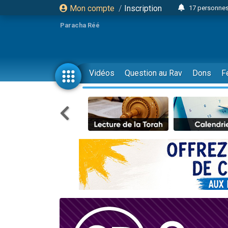
Mon compte
/
Inscription
17 personnes
4 personnes 
Paracha Réé
Il reste 
23 person
Eva vient de
Vidéos
Question au Rav
Dons
F
4 personnes 
3 personnes 
3 personn
Odaya vient 
13 personnes
2 personnes 
30 perso
12 nouve
Il reste 
3 personnes 