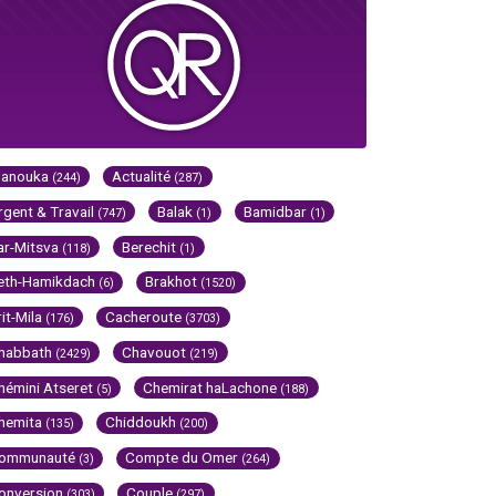
Hanouka
Actualité
(244)
(287)
rgent & Travail
Balak
Bamidbar
(747)
(1)
(1)
ar-Mitsva
Berechit
(118)
(1)
eth-Hamikdach
Brakhot
(6)
(1520)
rit-Mila
Cacheroute
(176)
(3703)
habbath
Chavouot
(2429)
(219)
hémini Atseret
Chemirat haLachone
(5)
(188)
hemita
Chiddoukh
(135)
(200)
ommunauté
Compte du Omer
(3)
(264)
onversion
Couple
(303)
(297)