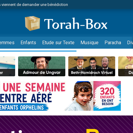
 viennent de demander une bénédiction
viennent de nous rejoindre sur WhatsApp
49 places pour étudier en groupe sur Zoom
nes viennent de faire un don pour Diane, 80 ans, dans un appartement insalu
 donner son Maasser
emmes
Enfants
Etude sur Texte
Musique
Paracha
Di
viennent de nous rejoindre sur WhatsApp
viennent de nous rejoindre sur WhatsApp
es viennent de faire un don pour 5 jours de vacances aux Orphelins
de donner son Maasser
 viennent de demander une bénédiction
viennent de nous rejoindre sur WhatsApp
nnes viennent de faire un don pour Sauvez la jambe de Yohan
lles musiques dans Torah-Box Music
49 places pour étudier en groupe sur Zoom
viennent de nous rejoindre sur WhatsApp