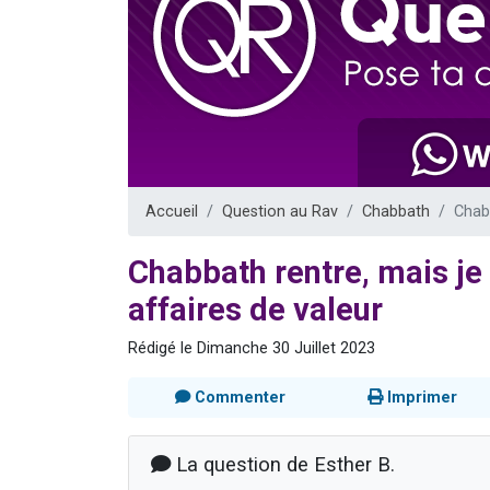
2 personnes 
2 nouvel
3 personnes 
8 personn
2 personn
Accueil
Question au Rav
Chabbath
Chabb
Chabbath rentre, mais je
affaires de valeur
Rédigé le Dimanche 30 Juillet 2023
Commenter
Imprimer
La question de Esther B.