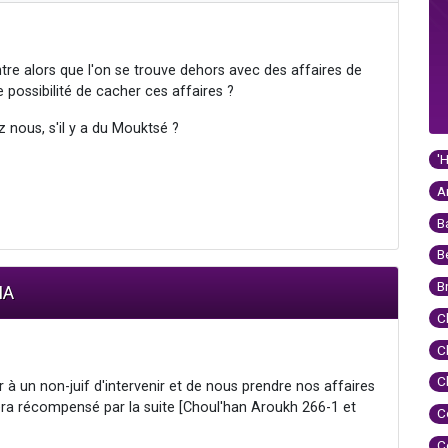
ntre alors que l'on se trouve dehors avec des affaires de
 possibilité de cacher ces affaires ?
z nous, s'il y a du Mouktsé ?
'
A
B
B
B
IA
C
C
C
à un non-juif d'intervenir et de nous prendre nos affaires
sera récompensé par la suite [Choul'han Aroukh 266-1 et
C
C