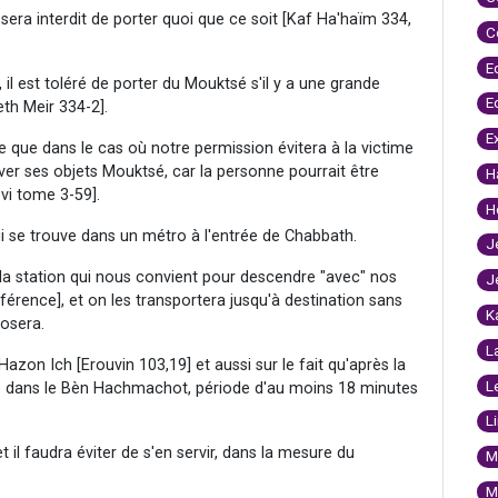
l sera interdit de porter quoi que ce soit [Kaf Ha'haïm 334,
C
E
, il est toléré de porter du Mouktsé s'il y a une grande
E
th Meir 334-2].
E
 que dans le cas où notre permission évitera à la victime
ver ses objets Mouktsé, car la personne pourrait être
H
vi tome 3-59].
H
i se trouve dans un métro à l'entrée de Chabbath.
J
a station qui nous convient pour descendre "avec" nos
J
férence], et on les transportera jusqu'à destination sans
K
 posera.
L
azon Ich [Erouvin 103,19] et aussi sur le fait qu'après la
L
e dans le Bèn Hachmachot, période d'au moins 18 minutes
L
t il faudra éviter de s'en servir, dans la mesure du
M
M