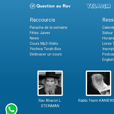
Raccourcis
Ress
Paracha de la semaine
Calendr
Fêtes Juives
Sidour 
News
Horair
Cours Mp3-Vidéo
Livres
Yéchiva Torah-Box
Inscrip
Dédicacer un cours
Podcas
English
Rav Aharon L.
Rabbi 'Haïm KANIEW
STEINMAN