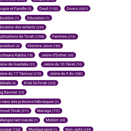
ouple et Famille
Deuil
Divers
(5)
(1102)
(5037)
ducation
Education
(1)
(1)
ducation des enfants
(244)
xplications de Torah
Femmes
(1058)
(316)
assidout
Histoire Juive
(4)
(189)
ochaana Rabba
Jeûne d'Esther
(18)
(69)
eûne de Guedalia
Jeûne du 10 Tévet
(51)
(74)
eûne du 17 Tamouz
Jeûne du 9 Av
(270)
(582)
abbala
Kriat haTorah
(4)
(220)
ag Baomer
(29)
e sens des prénoms hébraïques
(2)
imoud Torah
Mariage
(371)
(772)
élanges lait/viande
Middot
(1)
(69)
oussar
Musique juive
Non-Juifs
(154)
(1)
(249)