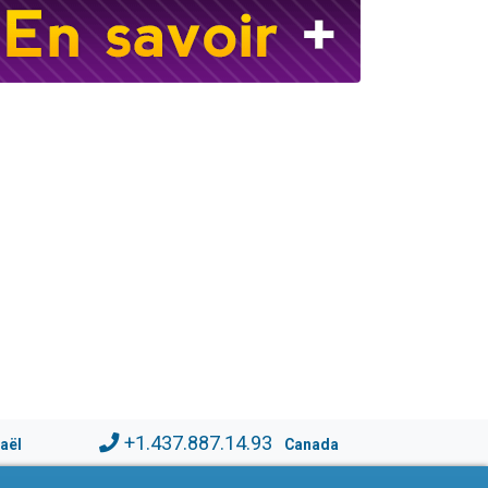
+1.437.887.14.93
raël
Canada