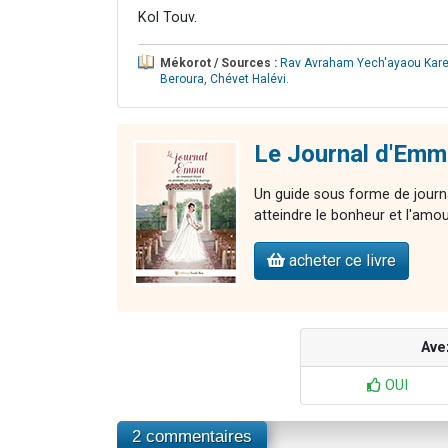
Kol Touv.
Mékorot / Sources :
Rav Avraham Yech'ayaou Karel
Beroura
,
Chévet Halévi
.
Le Journal d'Emm
Un guide sous forme de journa
atteindre le bonheur et l'amour
acheter ce livre
Ave
OUI
2 commentaires