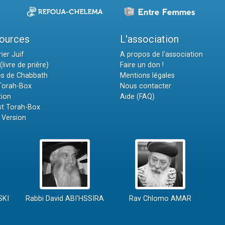
ources
L'association
ier Juif
A propos de l'association
(livre de prière)
Faire un don !
es de Chabbath
Mentions légales
 Torah-Box
Nous contacter
tion
Aide (FAQ)
t Torah-Box
 Version
SKI
Rabbi David ABI'HSSIRA
Rav Chlomo AMAR