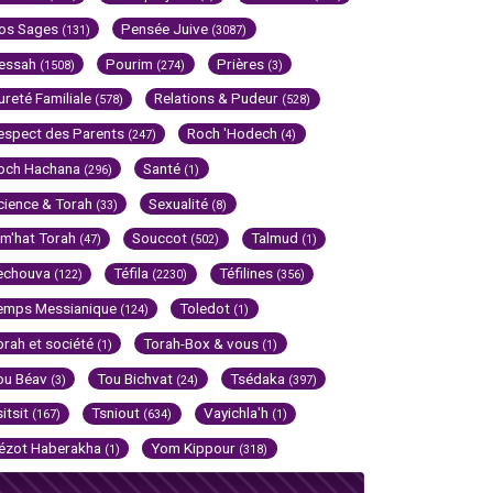
os Sages
Pensée Juive
(131)
(3087)
essah
Pourim
Prières
(1508)
(274)
(3)
ureté Familiale
Relations & Pudeur
(578)
(528)
espect des Parents
Roch 'Hodech
(247)
(4)
och Hachana
Santé
(296)
(1)
cience & Torah
Sexualité
(33)
(8)
im'hat Torah
Souccot
Talmud
(47)
(502)
(1)
echouva
Téfila
Téfilines
(122)
(2230)
(356)
emps Messianique
Toledot
(124)
(1)
orah et société
Torah-Box & vous
(1)
(1)
ou Béav
Tou Bichvat
Tsédaka
(3)
(24)
(397)
sitsit
Tsniout
Vayichla'h
(167)
(634)
(1)
ézot Haberakha
Yom Kippour
(1)
(318)