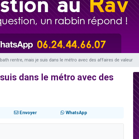
viennent de nous rejoindre sur WhatsApp
les musiques dans Torah-Box Music
viennent de nous rejoindre sur WhatsApp
es viennent de faire un don pour Tsédaka : pauvres d'Israel
es viennent de faire un don pour 1 Journée de Vacances Pour les Enfants
ath rentre, mais je suis dans le métro avec des affaires de valeur
 suis dans le métro avec des
Envoyer
WhatsApp