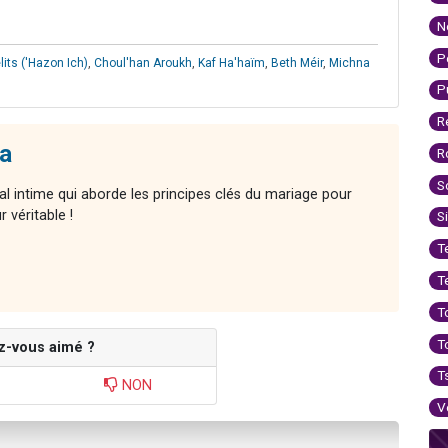
N
P
its ('Hazon Ich)
,
Choul'han Aroukh
,
Kaf Ha'haïm
,
Beth Méir
,
Michna
P
R
a
R
S
l intime qui aborde les principes clés du mariage pour
 véritable !
S
T
T
T
T
z-vous aimé ?
T
NON
V