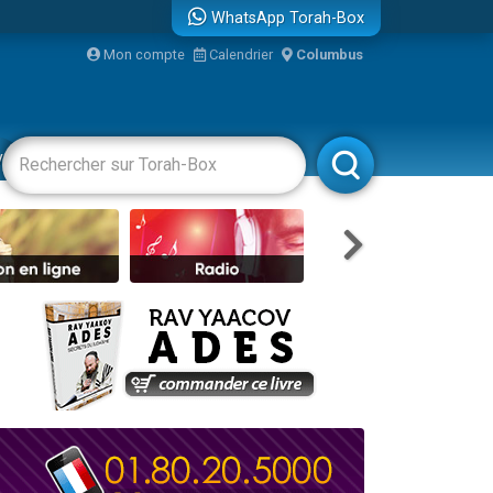
WhatsApp Torah-Box
Mon compte
Calendrier
Columbus
bre
vertissements
Livres
Rabbanim