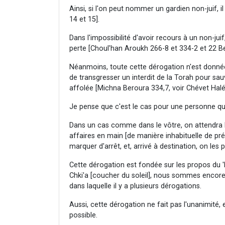
Ainsi, si l'on peut nommer un gardien non-juif, i
14 et 15].
Dans l'impossibilité d'avoir recours à un non-juif
perte [Choul'han Aroukh 266-8 et 334-2 et 22 Be
Néanmoins, toute cette dérogation n'est donnée
de transgresser un interdit de la Torah pour sau
affolée [Michna Beroura 334,7, voir Chévet Halé
Je pense que c'est le cas pour une personne qu
Dans un cas comme dans le vôtre, on attendra l
affaires en main [de manière inhabituelle de pré
marquer d'arrêt, et, arrivé à destination, on les
Cette dérogation est fondée sur les propos du 'H
Chki'a [coucher du soleil], nous sommes encor
dans laquelle il y a plusieurs dérogations.
Aussi, cette dérogation ne fait pas l'unanimité, e
possible.