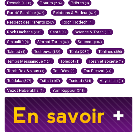
Pessah
Pourim
Prières
(1508)
(274)
(3)
Pureté Familiale
Relations & Pudeur
(578)
(528)
Respect des Parents
Roch 'Hodech
(247)
(4)
Roch Hachana
Santé
Science & Torah
(296)
(1)
(33)
Sexualité
Sim'hat Torah
Souccot
(8)
(47)
(502)
Talmud
Techouva
Téfila
Téfilines
(1)
(122)
(2230)
(356)
Temps Messianique
Toledot
Torah et société
(124)
(1)
(1)
Torah-Box & vous
Tou Béav
Tou Bichvat
(1)
(3)
(24)
Tsédaka
Tsitsit
Tsniout
Vayichla'h
(397)
(167)
(634)
(1)
Vézot Haberakha
Yom Kippour
(1)
(318)