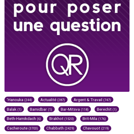
'Hanouka
Actualité
Argent & Travail
(244)
(287)
(747)
Balak
Bamidbar
Bar-Mitsva
Berechit
(1)
(1)
(118)
(1)
Beth-Hamikdach
Brakhot
Brit-Mila
(6)
(1520)
(176)
Cacheroute
Chabbath
Chavouot
(3703)
(2429)
(219)