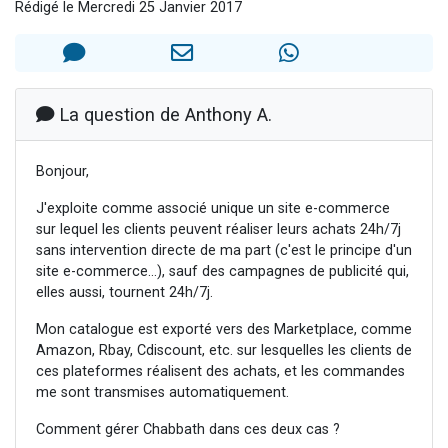
Rédigé le Mercredi 25 Janvier 2017
Il reste 49 places pour étudier en groupe sur Zoom
12 nouvelles musiques dans Torah-Box Music
3 personnes viennent de nous rejoindre sur WhatsApp
2 personnes viennent de nous rejoindre sur WhatsApp
La question de Anthony A.
2 personnes viennent de nous rejoindre sur WhatsApp
Bonjour,
J'exploite comme associé unique un site e-commerce
sur lequel les clients peuvent réaliser leurs achats 24h/7j
sans intervention directe de ma part (c'est le principe d'un
site e-commerce...), sauf des campagnes de publicité qui,
elles aussi, tournent 24h/7j.
Mon catalogue est exporté vers des Marketplace, comme
Amazon, Rbay, Cdiscount, etc. sur lesquelles les clients de
ces plateformes réalisent des achats, et les commandes
me sont transmises automatiquement.
Comment gérer Chabbath dans ces deux cas ?