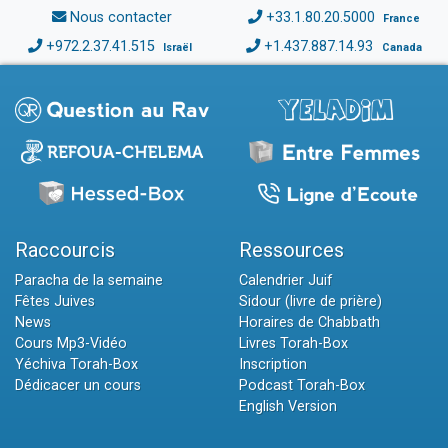
Nous contacter
+33.1.80.20.5000
France
+972.2.37.41.515
+1.437.887.14.93
Israël
Canada
Raccourcis
Ressources
Paracha de la semaine
Calendrier Juif
Fêtes Juives
Sidour (livre de prière)
News
Horaires de Chabbath
Cours Mp3-Vidéo
Livres Torah-Box
Yéchiva Torah-Box
Inscription
Dédicacer un cours
Podcast Torah-Box
English Version