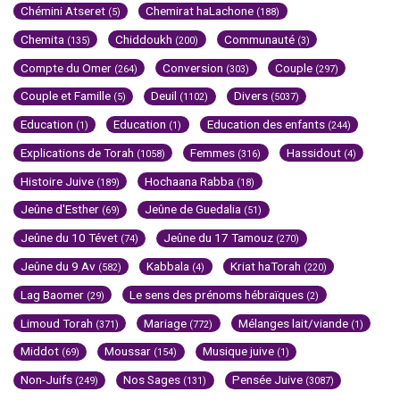
Chémini Atseret
Chemirat haLachone
(5)
(188)
Chemita
Chiddoukh
Communauté
(135)
(200)
(3)
Compte du Omer
Conversion
Couple
(264)
(303)
(297)
Couple et Famille
Deuil
Divers
(5)
(1102)
(5037)
Education
Education
Education des enfants
(1)
(1)
(244)
Explications de Torah
Femmes
Hassidout
(1058)
(316)
(4)
Histoire Juive
Hochaana Rabba
(189)
(18)
Jeûne d'Esther
Jeûne de Guedalia
(69)
(51)
Jeûne du 10 Tévet
Jeûne du 17 Tamouz
(74)
(270)
Jeûne du 9 Av
Kabbala
Kriat haTorah
(582)
(4)
(220)
Lag Baomer
Le sens des prénoms hébraïques
(29)
(2)
Limoud Torah
Mariage
Mélanges lait/viande
(371)
(772)
(1)
Middot
Moussar
Musique juive
(69)
(154)
(1)
Non-Juifs
Nos Sages
Pensée Juive
(249)
(131)
(3087)