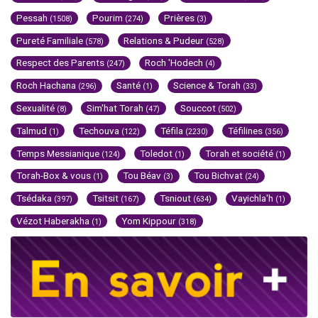
Pessah
Pourim
Prières
(1508)
(274)
(3)
Pureté Familiale
Relations & Pudeur
(578)
(528)
Respect des Parents
Roch 'Hodech
(247)
(4)
Roch Hachana
Santé
Science & Torah
(296)
(1)
(33)
Sexualité
Sim'hat Torah
Souccot
(8)
(47)
(502)
Talmud
Techouva
Téfila
Téfilines
(1)
(122)
(2230)
(356)
Temps Messianique
Toledot
Torah et société
(124)
(1)
(1)
Torah-Box & vous
Tou Béav
Tou Bichvat
(1)
(3)
(24)
Tsédaka
Tsitsit
Tsniout
Vayichla'h
(397)
(167)
(634)
(1)
Vézot Haberakha
Yom Kippour
(1)
(318)