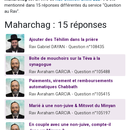
Nouvelle émission radio : Visions de grandeur n°104 : Le Chabbath et le Birkat Hamazone à travers le temps
mentionné dans 15 réponses différentes du service "Question
au Rav".
61 personnes viennent de demander une bénédiction
Maharchag : 15 réponses
Ariel vient de donner son Maasser
Il reste 49 places pour étudier en groupe sur Zoom
Ajouter des Téhilim dans la prière
Eva vient de donner son Maasser
Rav Gabriel DAYAN - Question n°108435
Boîte de mouchoirs sur la Téva à la
synagogue
Rav Avraham GARCIA - Question n°105488
Paiements, virement et remboursements
automatiques Chabbath
Rav Avraham GARCIA - Question n°105415
Marié à une non-juive & Mitsvot du Minyan
Rav Avraham GARCIA - Question n°105197
En couple avec une non-juive, compte-il