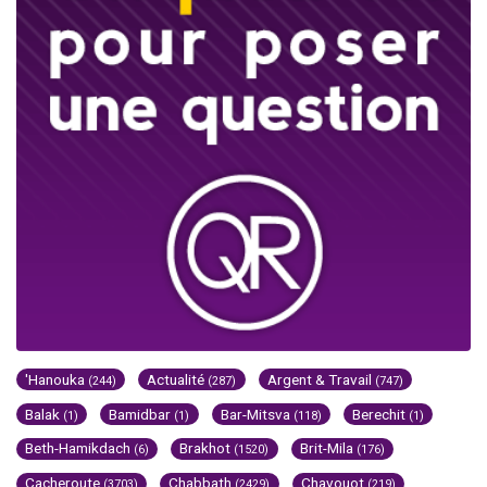
'Hanouka
Actualité
Argent & Travail
(244)
(287)
(747)
Balak
Bamidbar
Bar-Mitsva
Berechit
(1)
(1)
(118)
(1)
Beth-Hamikdach
Brakhot
Brit-Mila
(6)
(1520)
(176)
Cacheroute
Chabbath
Chavouot
(3703)
(2429)
(219)