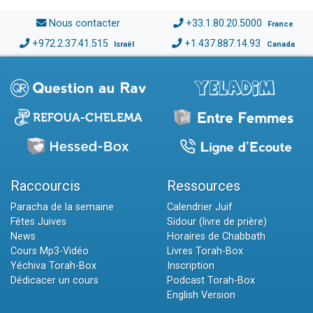
Nous contacter
+33.1.80.20.5000
France
+972.2.37.41.515
+1.437.887.14.93
Israël
Canada
Raccourcis
Ressources
Paracha de la semaine
Calendrier Juif
Fêtes Juives
Sidour (livre de prière)
News
Horaires de Chabbath
Cours Mp3-Vidéo
Livres Torah-Box
Yéchiva Torah-Box
Inscription
Dédicacer un cours
Podcast Torah-Box
English Version