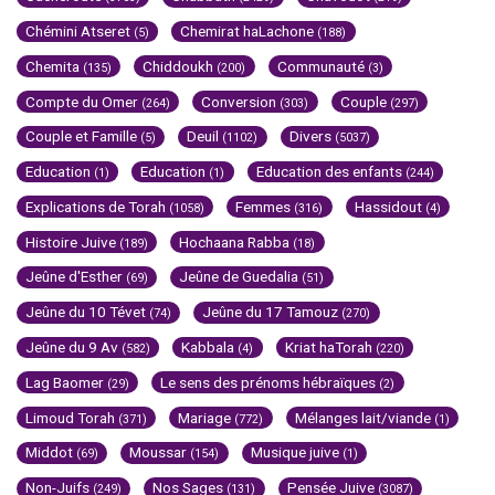
Chémini Atseret
Chemirat haLachone
(5)
(188)
Chemita
Chiddoukh
Communauté
(135)
(200)
(3)
Compte du Omer
Conversion
Couple
(264)
(303)
(297)
Couple et Famille
Deuil
Divers
(5)
(1102)
(5037)
Education
Education
Education des enfants
(1)
(1)
(244)
Explications de Torah
Femmes
Hassidout
(1058)
(316)
(4)
Histoire Juive
Hochaana Rabba
(189)
(18)
Jeûne d'Esther
Jeûne de Guedalia
(69)
(51)
Jeûne du 10 Tévet
Jeûne du 17 Tamouz
(74)
(270)
Jeûne du 9 Av
Kabbala
Kriat haTorah
(582)
(4)
(220)
Lag Baomer
Le sens des prénoms hébraïques
(29)
(2)
Limoud Torah
Mariage
Mélanges lait/viande
(371)
(772)
(1)
Middot
Moussar
Musique juive
(69)
(154)
(1)
Non-Juifs
Nos Sages
Pensée Juive
(249)
(131)
(3087)