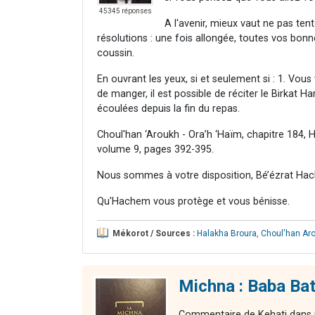
45345 réponses
A l'avenir, mieux vaut ne pas tent
résolutions : une fois allongée, toutes vos bonn
coussin.
En ouvrant les yeux, si et seulement si : 1. Vou
de manger, il est possible de réciter le Birkat H
écoulées depuis la fin du repas.
Choul'han ‘Aroukh - Ora’h ‘Haïm, chapitre 184, 
volume 9, pages 392-395.
Nous sommes à votre disposition, Bé’ézrat Hac
Qu'Hachem vous protège et vous bénisse.
Mékorot / Sources :
Halakha Broura
,
Choul'han Aro
Michna : Baba Bat
Commentaire de Kehati dans u