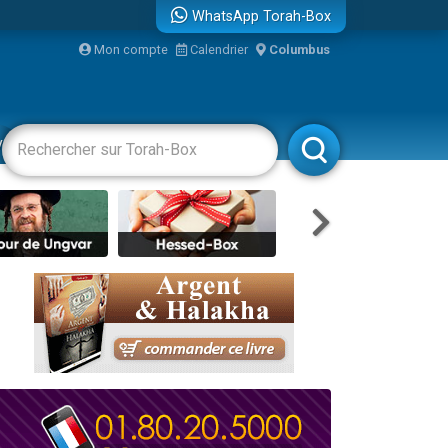
WhatsApp Torah-Box
bre
Mon compte
Calendrier
Columbus
...
vertissements
Livres
Rabbanim