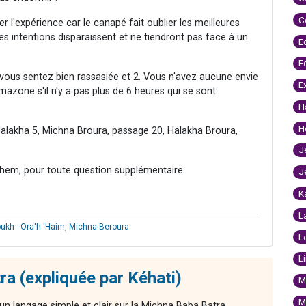
C
er l'expérience car le canapé fait oublier les meilleures
es intentions disparaissent et ne tiendront pas face à un
E
E
s vous sentez bien rassasiée et 2. Vous n'avez aucune envie
E
amazone s'il n'y a pas plus de 6 heures qui se sont
H
H
Halakha 5, Michna Broura, passage 20, Halakha Broura,
J
hem, pour toute question supplémentaire.
J
K
L
ukh - Ora'h 'Haim
,
Michna Beroura
.
L
L
ra (expliquée par Kéhati)
M
M
n langage simple et clair sur la Michna Baba Batra.