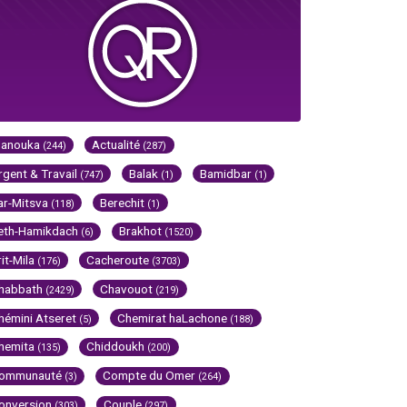
Hanouka
Actualité
(244)
(287)
rgent & Travail
Balak
Bamidbar
(747)
(1)
(1)
ar-Mitsva
Berechit
(118)
(1)
eth-Hamikdach
Brakhot
(6)
(1520)
rit-Mila
Cacheroute
(176)
(3703)
habbath
Chavouot
(2429)
(219)
hémini Atseret
Chemirat haLachone
(5)
(188)
hemita
Chiddoukh
(135)
(200)
ommunauté
Compte du Omer
(3)
(264)
onversion
Couple
(303)
(297)