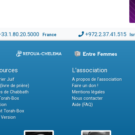
+33.1.80.20.5000
+972.2.37.41.515
France
Is
ources
L'association
ier Juif
A propos de l'association
(livre de prière)
Faire un don !
es de Chabbath
Mentions légales
 Torah-Box
Nous contacter
tion
Aide (FAQ)
t Torah-Box
 Version