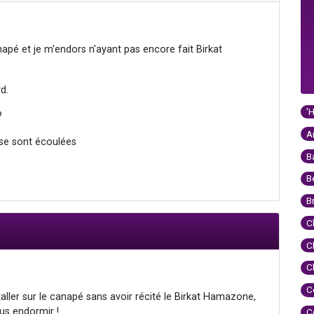
anapé et je m'endors n'ayant pas encore fait Birkat
d.
'
?
A
 se sont écoulées
B
B
B
C
C
C
C
nstaller sur le canapé sans avoir récité le Birkat Hamazone,
us endormir !
C