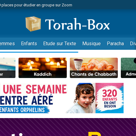
49 places pour étudier en groupe sur Zoom
nes viennent de faire un don pour Diane, 80 ans, dans un appartement insalu
viennent de nous rejoindre sur WhatsApp
viennent de nous rejoindre sur WhatsApp
es viennent de faire un don pour Reloger Rivka, 6 enfants, victime de violences
emmes
Enfants
Etude sur Texte
Musique
Paracha
Di
es viennent de faire un don pour 1 Journée de Vacances Pour les Enfants
 viennent de demander une bénédiction
viennent de nous rejoindre sur WhatsApp
49 places pour étudier en groupe sur Zoom
 donner son Maasser
viennent de nous rejoindre sur WhatsApp
viennent de nous rejoindre sur WhatsApp
de donner son Maasser
es viennent de faire un don pour 5 jours de vacances aux Orphelins
viennent de nous rejoindre sur WhatsApp