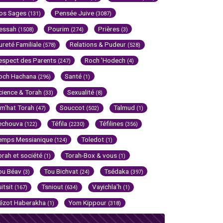
os Sages
Pensée Juive
(131)
(3087)
essah
Pourim
Prières
(1508)
(274)
(3)
ureté Familiale
Relations & Pudeur
(578)
(528)
espect des Parents
Roch 'Hodech
(247)
(4)
och Hachana
Santé
(296)
(1)
cience & Torah
Sexualité
(33)
(8)
im'hat Torah
Souccot
Talmud
(47)
(502)
(1)
echouva
Téfila
Téfilines
(122)
(2230)
(356)
emps Messianique
Toledot
(124)
(1)
orah et société
Torah-Box & vous
(1)
(1)
ou Béav
Tou Bichvat
Tsédaka
(3)
(24)
(397)
sitsit
Tsniout
Vayichla'h
(167)
(634)
(1)
ézot Haberakha
Yom Kippour
(1)
(318)