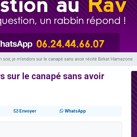
 viennent de demander une bénédiction
nnes viennent de faire un don pour Sauvez la jambe de Yohan
49 places pour étudier en groupe sur Zoom
lles musiques dans Torah-Box Music
 viennent de demander une bénédiction
 soir, je m'endors sur le canapé sans avoir récité Birkat Hamazone
s sur le canapé sans avoir
Envoyer
WhatsApp