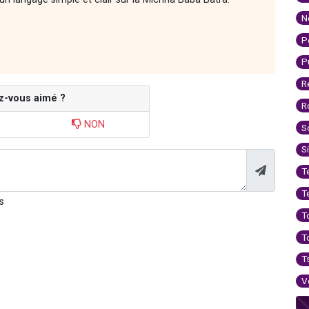
N
P
P
R
z-vous aimé ?
R
NON
S
S
T
T
s
T
T
T
V