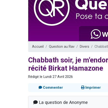
13 personnes
30 perso
Il reste 
12 nouve
29 personnes
Accueil
Question au Rav
Divers
Chabbath
Chabbath soir, je m'endor
récité Birkat Hamazone
Rédigé le Lundi 27 Avril 2026
Commenter
Imprimer
La question de Anonyme