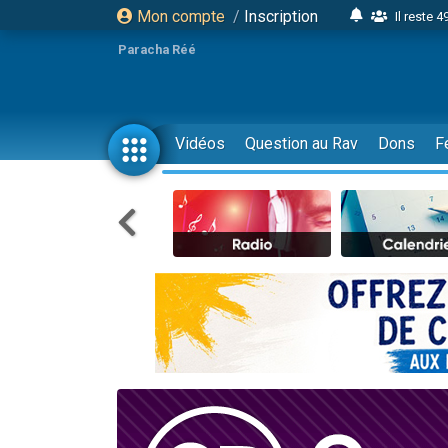
Mon compte
/
Inscription
Il reste 
16 person
Paracha Réé
2 personnes 
6 personnes 
4 personn
Vidéos
Question au Rav
Dons
F
2 personn
17 personnes
4 personnes 
Il reste 
Eva vient de
4 personnes 
3 personnes 
Odaya vient 
3 personn
2 personnes 