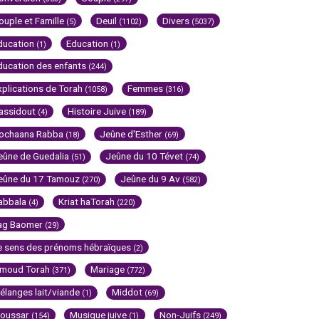
ouple et Famille
Deuil
Divers
(5)
(1102)
(5037)
ducation
Education
(1)
(1)
ducation des enfants
(244)
xplications de Torah
Femmes
(1058)
(316)
assidout
Histoire Juive
(4)
(189)
ochaana Rabba
Jeûne d'Esther
(18)
(69)
eûne de Guedalia
Jeûne du 10 Tévet
(51)
(74)
eûne du 17 Tamouz
Jeûne du 9 Av
(270)
(582)
abbala
Kriat haTorah
(4)
(220)
ag Baomer
(29)
e sens des prénoms hébraïques
(2)
imoud Torah
Mariage
(371)
(772)
élanges lait/viande
Middot
(1)
(69)
oussar
Musique juive
Non-Juifs
(154)
(1)
(249)