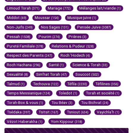
Limoud Torah
Mariage
Mélanges lait/viande
(371)
(772)
(1)
Middot
Moussar
Musique juive
(69)
(154)
(1)
Non-Juifs
Nos Sages
Pensée Juive
(249)
(131)
(3087)
Pessah
Pourim
Prières
(1508)
(274)
(3)
Pureté Familiale
Relations & Pudeur
(578)
(528)
Respect des Parents
Roch 'Hodech
(247)
(4)
Roch Hachana
Santé
Science & Torah
(296)
(1)
(33)
Sexualité
Sim'hat Torah
Souccot
(8)
(47)
(502)
Talmud
Techouva
Téfila
Téfilines
(1)
(122)
(2230)
(356)
Temps Messianique
Toledot
Torah et société
(124)
(1)
(1)
Torah-Box & vous
Tou Béav
Tou Bichvat
(1)
(3)
(24)
Tsédaka
Tsitsit
Tsniout
Vayichla'h
(397)
(167)
(634)
(1)
Vézot Haberakha
Yom Kippour
(1)
(318)