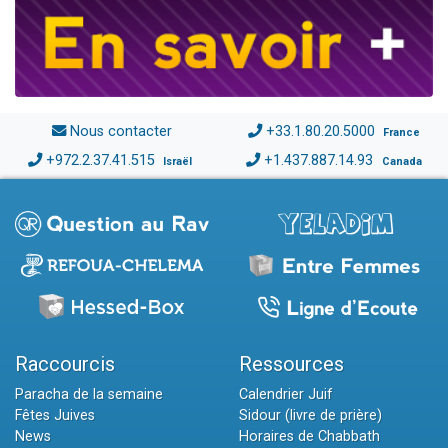
Nous contacter
+33.1.80.20.5000
France
+972.2.37.41.515
+1.437.887.14.93
Israël
Canada
Raccourcis
Ressources
Paracha de la semaine
Calendrier Juif
Fêtes Juives
Sidour (livre de prière)
News
Horaires de Chabbath