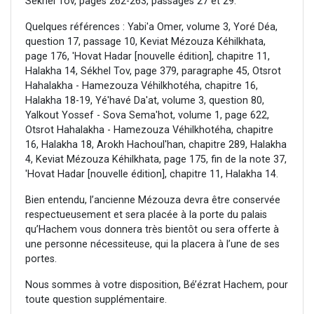
Sékhel Tov, pages 262-263, passages 27 et 29.
Quelques références : Yabi'a Omer, volume 3, Yoré Déa,
question 17, passage 10, Keviat Mézouza Kéhilkhata,
page 176, 'Hovat Hadar [nouvelle édition], chapitre 11,
Halakha 14, Sékhel Tov, page 379, paragraphe 45, Otsrot
Hahalakha - Hamezouza Véhilkhotéha, chapitre 16,
Halakha 18-19, Yé'havé Da'at, volume 3, question 80,
Yalkout Yossef - Sova Sema'hot, volume 1, page 622,
Otsrot Hahalakha - Hamezouza Véhilkhotéha, chapitre
16, Halakha 18, Arokh Hachoul'han, chapitre 289, Halakha
4, Keviat Mézouza Kéhilkhata, page 175, fin de la note 37,
'Hovat Hadar [nouvelle édition], chapitre 11, Halakha 14.
Bien entendu, l’ancienne Mézouza devra être conservée
respectueusement et sera placée à la porte du palais
qu’Hachem vous donnera très bientôt ou sera offerte à
une personne nécessiteuse, qui la placera à l’une de ses
portes.
Nous sommes à votre disposition, Bé’ézrat Hachem, pour
toute question supplémentaire.