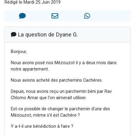
Rédigé le Mardi 25 Juin 2019
2 personnes viennent de nous rejoindre sur WhatsApp
13 personnes viennent de demander une bénédiction
Il reste 49 places pour étudier en groupe sur Zoom
12 nouvelles musiques dans Torah-Box Music
La question de Dyane G.
2 personnes viennent de nous rejoindre sur WhatsApp
Bonjour,
Nous avons posé nos Mézouzot il y a deux mois dans
notre appartement.
Nous avions acheté des parchemins Cachères.
Depuis, nous avons reçu un parchemin béni par Rav
Chlomo Amar que l'on aimerait utiliser.
Est-ce possible de changer le parchemin d'une des
Mézouzot, même s'il est Cachère ?
Y a-t-il une bénédiction à faire ?