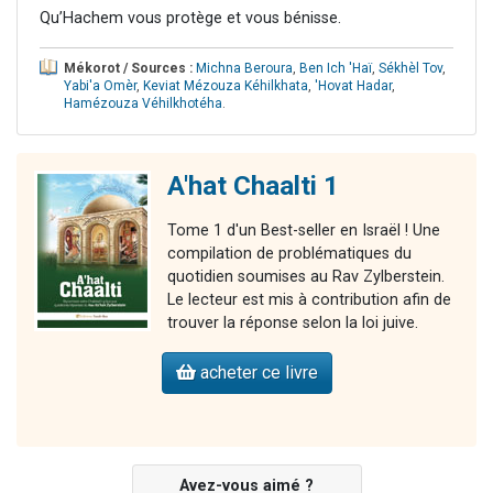
Qu’Hachem vous protège et vous bénisse.
Mékorot / Sources :
Michna Beroura
,
Ben Ich 'Haï
,
Sékhèl Tov
,
Yabi'a Omèr
,
Keviat Mézouza Kéhilkhata
,
'Hovat Hadar
,
Hamézouza Véhilkhotéha
.
A'hat Chaalti 1
Tome 1 d'un Best-seller en Israël ! Une
compilation de problématiques du
quotidien soumises au Rav Zylberstein.
Le lecteur est mis à contribution afin de
trouver la réponse selon la loi juive.
acheter ce livre
Avez-vous aimé ?