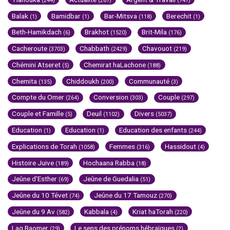
(244)
(287)
(747)
Balak
Bamidbar
Bar-Mitsva
Berechit
(1)
(1)
(118)
(1)
Beth-Hamikdach
Brakhot
Brit-Mila
(6)
(1520)
(176)
Cacheroute
Chabbath
Chavouot
(3703)
(2429)
(219)
Chémini Atseret
Chemirat haLachone
(5)
(188)
Chemita
Chiddoukh
Communauté
(135)
(200)
(3)
Compte du Omer
Conversion
Couple
(264)
(303)
(297)
Couple et Famille
Deuil
Divers
(5)
(1102)
(5037)
Education
Education
Education des enfants
(1)
(1)
(244)
Explications de Torah
Femmes
Hassidout
(1058)
(316)
(4)
Histoire Juive
Hochaana Rabba
(189)
(18)
Jeûne d'Esther
Jeûne de Guedalia
(69)
(51)
Jeûne du 10 Tévet
Jeûne du 17 Tamouz
(74)
(270)
Jeûne du 9 Av
Kabbala
Kriat haTorah
(582)
(4)
(220)
Lag Baomer
Le sens des prénoms hébraïques
(29)
(2)