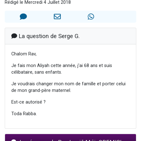
Rédigé le Mercredi 4 Juillet 2018
Il reste 49 places pour étudier en groupe sur Zoom
12 nouvelles musiques dans Torah-Box Music
3 personnes viennent de nous rejoindre sur WhatsApp
2 personnes viennent de nous rejoindre sur WhatsApp
La question de Serge G.
2 personnes viennent de nous rejoindre sur WhatsApp
Chalom Rav,
Je fais mon Aliyah cette année, j'ai 68 ans et suis
célibataire, sans enfants.
Je voudrais changer mon nom de famille et porter celui
de mon grand-père maternel.
Est-ce autorisé ?
Toda Rabba.