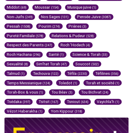
Middot
Moussar
Musique juive
(69)
(154)
(1)
Non-Juifs
Nos Sages
Pensée Juive
(249)
(131)
(3087)
Pessah
Pourim
Prières
(1508)
(274)
(3)
Pureté Familiale
Relations & Pudeur
(578)
(528)
Respect des Parents
Roch 'Hodech
(247)
(4)
Roch Hachana
Santé
Science & Torah
(296)
(1)
(33)
Sexualité
Sim'hat Torah
Souccot
(8)
(47)
(502)
Talmud
Techouva
Téfila
Téfilines
(1)
(122)
(2230)
(356)
Temps Messianique
Toledot
Torah et société
(124)
(1)
(1)
Torah-Box & vous
Tou Béav
Tou Bichvat
(1)
(3)
(24)
Tsédaka
Tsitsit
Tsniout
Vayichla'h
(397)
(167)
(634)
(1)
Vézot Haberakha
Yom Kippour
(1)
(318)