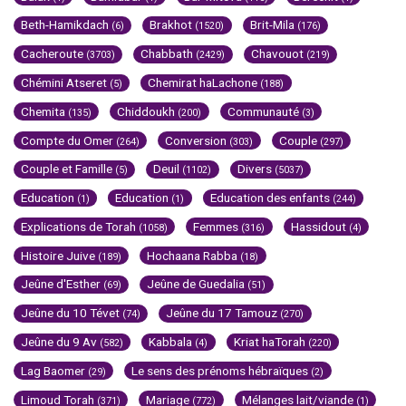
Beth-Hamikdach
Brakhot
Brit-Mila
(6)
(1520)
(176)
Cacheroute
Chabbath
Chavouot
(3703)
(2429)
(219)
Chémini Atseret
Chemirat haLachone
(5)
(188)
Chemita
Chiddoukh
Communauté
(135)
(200)
(3)
Compte du Omer
Conversion
Couple
(264)
(303)
(297)
Couple et Famille
Deuil
Divers
(5)
(1102)
(5037)
Education
Education
Education des enfants
(1)
(1)
(244)
Explications de Torah
Femmes
Hassidout
(1058)
(316)
(4)
Histoire Juive
Hochaana Rabba
(189)
(18)
Jeûne d'Esther
Jeûne de Guedalia
(69)
(51)
Jeûne du 10 Tévet
Jeûne du 17 Tamouz
(74)
(270)
Jeûne du 9 Av
Kabbala
Kriat haTorah
(582)
(4)
(220)
Lag Baomer
Le sens des prénoms hébraïques
(29)
(2)
Limoud Torah
Mariage
Mélanges lait/viande
(371)
(772)
(1)