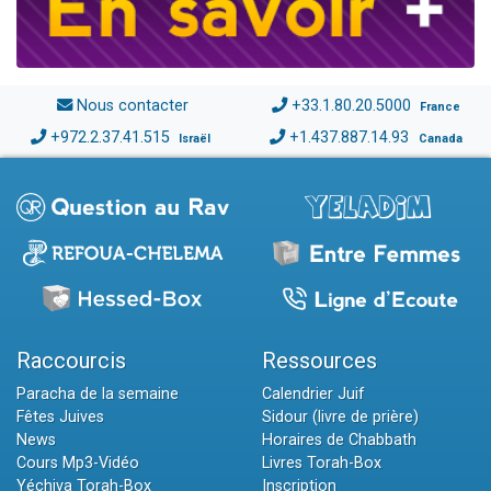
Nous contacter
+33.1.80.20.5000
France
+972.2.37.41.515
+1.437.887.14.93
Israël
Canada
Raccourcis
Ressources
Paracha de la semaine
Calendrier Juif
Fêtes Juives
Sidour (livre de prière)
News
Horaires de Chabbath
Cours Mp3-Vidéo
Livres Torah-Box
Yéchiva Torah-Box
Inscription