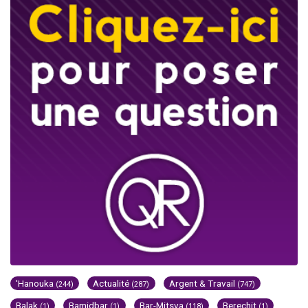
'Hanouka
Actualité
Argent & Travail
(244)
(287)
(747)
Balak
Bamidbar
Bar-Mitsva
Berechit
(1)
(1)
(118)
(1)