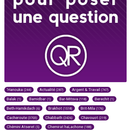
'Hanouka
Actualité
Argent & Travail
(244)
(287)
(747)
Balak
Bamidbar
Bar-Mitsva
Berechit
(1)
(1)
(118)
(1)
Beth-Hamikdach
Brakhot
Brit-Mila
(6)
(1518)
(176)
Cacheroute
Chabbath
Chavouot
(3703)
(2426)
(219)
Chémini Atseret
Chemirat haLachone
(5)
(188)