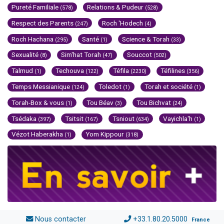
Pureté Familiale
Relations & Pudeur
(578)
(528)
Respect des Parents
Roch 'Hodech
(247)
(4)
Roch Hachana
Santé
Science & Torah
(295)
(1)
(33)
Sexualité
Sim'hat Torah
Souccot
(8)
(47)
(502)
Talmud
Techouva
Téfila
Téfilines
(1)
(122)
(2230)
(356)
Temps Messianique
Toledot
Torah et société
(124)
(1)
(1)
Torah-Box & vous
Tou Béav
Tou Bichvat
(1)
(3)
(24)
Tsédaka
Tsitsit
Tsniout
Vayichla'h
(397)
(167)
(634)
(1)
Vézot Haberakha
Yom Kippour
(1)
(318)
Nous contacter
+33.1.80.20.5000
France