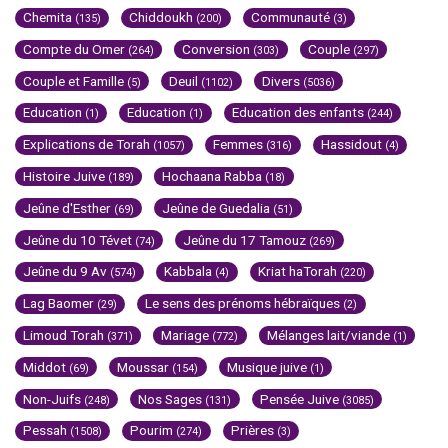
Chemita
Chiddoukh
Communauté
(135)
(200)
(3)
Compte du Omer
Conversion
Couple
(264)
(303)
(297)
Couple et Famille
Deuil
Divers
(5)
(1102)
(5036)
Education
Education
Education des enfants
(1)
(1)
(244)
Explications de Torah
Femmes
Hassidout
(1057)
(316)
(4)
Histoire Juive
Hochaana Rabba
(189)
(18)
Jeûne d'Esther
Jeûne de Guedalia
(69)
(51)
Jeûne du 10 Tévet
Jeûne du 17 Tamouz
(74)
(269)
Jeûne du 9 Av
Kabbala
Kriat haTorah
(574)
(4)
(220)
Lag Baomer
Le sens des prénoms hébraïques
(29)
(2)
Limoud Torah
Mariage
Mélanges lait/viande
(371)
(772)
(1)
Middot
Moussar
Musique juive
(69)
(154)
(1)
Non-Juifs
Nos Sages
Pensée Juive
(248)
(131)
(3085)
Pessah
Pourim
Prières
(1508)
(274)
(3)