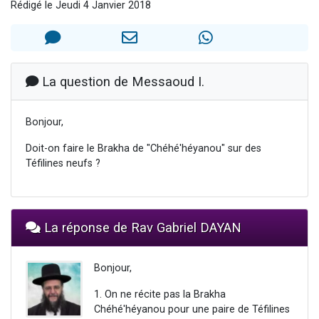
Rédigé le Jeudi 4 Janvier 2018
13 personnes viennent de demander une bénédiction
30 personnes viennent de faire un don pour Sauvez la jambe de Yohan
Il reste 49 places pour étudier en groupe sur Zoom
12 nouvelles musiques dans Torah-Box Music
La question de Messaoud I.
29 personnes viennent de demander une bénédiction
Bonjour,
Doit-on faire le Brakha de "Chéhé'héyanou" sur des
Téfilines neufs ?
La réponse de Rav Gabriel DAYAN
Bonjour,
1. On ne récite pas la Brakha
Chéhé'héyanou pour une paire de Téfilines