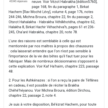
neuve. Voir Vézot Habrakha [édition5760],
45345 réponses
page 168, fin du paragraphe 1, Birkat
Hachem [Rav Moché Lévy], volume 4, page 176, notes
244-246, Michna Broura, chapitre 22, fin du passage 2,
Otsrot Hahalakha - Habrakha Véhilkhotéha, chapitre 62,
Halakha 8, Birkat Hachir Véhachéva'h, pages 61 et 236-
245, Cha'aré Habrakha, chapitre 20, note 78.
L'une des raisons est semblable à celle qui est
mentionnée par nos maîtres à propos des chaussures
: cela laisserait entendre que l'on n'est pas sensible à
l'importance de la vie des bêtes qu'il faut tuer pour les
fabriquer. Mais de nombreux décisionnaires s’opposent à
cette explication. Voir Kaf Ha'haïm, chapitre 223, passage
48.
2. Pour les Ashkénazes : si l'on a reçu la paire de Téfilines
en cadeau, il est possible de réciter la Brakha
Chéhé'héyanou. Voir Michna Broura, édition Dirchou,
chapitre 22, passage 2, note 4.
Je suis à votre disposition, Bé’ézrat Hachem, pour toute