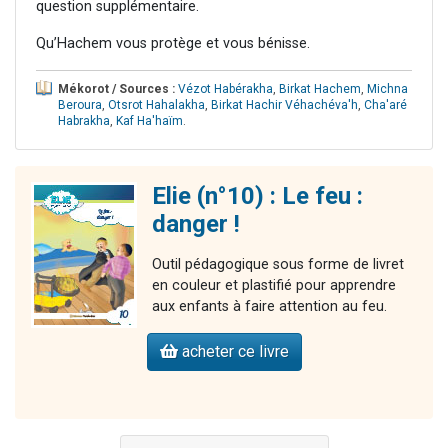
question supplémentaire.
Qu’Hachem vous protège et vous bénisse.
Mékorot / Sources :
Vézot Habérakha
,
Birkat Hachem
,
Michna
Beroura
,
Otsrot Hahalakha
,
Birkat Hachir Véhachéva'h
,
Cha'aré
Habrakha
,
Kaf Ha'haïm
.
Elie (n°10) : Le feu :
danger !
Outil pédagogique sous forme de livret
en couleur et plastifié pour apprendre
aux enfants à faire attention au feu.
acheter ce livre