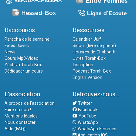
Raccourcis
Ressources
Paracha de la semaine
Calendrier Juif
Fêtes Juives
Sidour (livre de prière)
News
Horaires de Chabbath
Cours Mp3-Vidéo
Livres Torah-Box
Yéchiva Torah-Box
Inscription
Dédicacer un cours
Podcast Torah-Box
English Version
L'association
Retrouvez-nous...
A propos de l'association
Twitter
Faire un don !
Facebook
Mentions légales
YouTube
Nous contacter
WhatsApp
Aide (FAQ)
WhatsApp Femmes
Application iOS