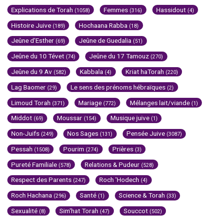
Explications de Torah
Femmes
Hassidout
(1058)
(316)
(4)
Histoire Juive
Hochaana Rabba
(189)
(18)
Jeûne d'Esther
Jeûne de Guedalia
(69)
(51)
Jeûne du 10 Tévet
Jeûne du 17 Tamouz
(74)
(270)
Jeûne du 9 Av
Kabbala
Kriat haTorah
(582)
(4)
(220)
Lag Baomer
Le sens des prénoms hébraïques
(29)
(2)
Limoud Torah
Mariage
Mélanges lait/viande
(371)
(772)
(1)
Middot
Moussar
Musique juive
(69)
(154)
(1)
Non-Juifs
Nos Sages
Pensée Juive
(249)
(131)
(3087)
Pessah
Pourim
Prières
(1508)
(274)
(3)
Pureté Familiale
Relations & Pudeur
(578)
(528)
Respect des Parents
Roch 'Hodech
(247)
(4)
Roch Hachana
Santé
Science & Torah
(296)
(1)
(33)
Sexualité
Sim'hat Torah
Souccot
(8)
(47)
(502)