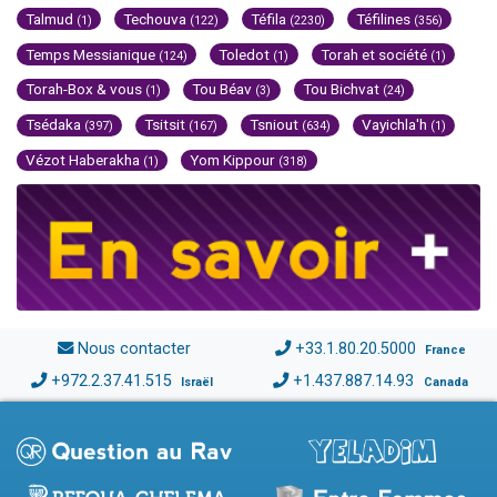
Talmud
Techouva
Téfila
Téfilines
(1)
(122)
(2230)
(356)
Temps Messianique
Toledot
Torah et société
(124)
(1)
(1)
Torah-Box & vous
Tou Béav
Tou Bichvat
(1)
(3)
(24)
Tsédaka
Tsitsit
Tsniout
Vayichla'h
(397)
(167)
(634)
(1)
Vézot Haberakha
Yom Kippour
(1)
(318)
Nous contacter
+33.1.80.20.5000
France
+972.2.37.41.515
+1.437.887.14.93
Israël
Canada