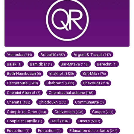
'Hanouka
Actualité
Argent & Travail
(244)
(287)
(747)
Balak
Bamidbar
Bar-Mitsva
Berechit
(1)
(1)
(118)
(1)
Beth-Hamikdach
Brakhot
Brit-Mila
(6)
(1520)
(176)
Cacheroute
Chabbath
Chavouot
(3703)
(2429)
(219)
Chémini Atseret
Chemirat haLachone
(5)
(188)
Chemita
Chiddoukh
Communauté
(135)
(200)
(3)
Compte du Omer
Conversion
Couple
(264)
(303)
(297)
Couple et Famille
Deuil
Divers
(5)
(1102)
(5037)
Education
Education
Education des enfants
(1)
(1)
(244)