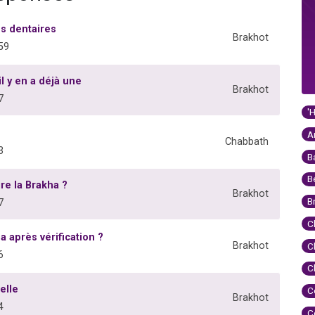
s dentaires
Brakhot
59
l y en a déjà une
Brakhot
7
'
A
Chabbath
3
B
B
re la Brakha ?
Brakhot
B
7
C
 après vérification ?
Brakhot
C
6
C
elle
C
Brakhot
4
C