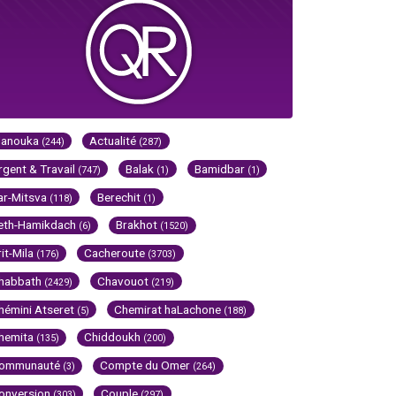
Hanouka
Actualité
(244)
(287)
rgent & Travail
Balak
Bamidbar
(747)
(1)
(1)
ar-Mitsva
Berechit
(118)
(1)
eth-Hamikdach
Brakhot
(6)
(1520)
rit-Mila
Cacheroute
(176)
(3703)
habbath
Chavouot
(2429)
(219)
hémini Atseret
Chemirat haLachone
(5)
(188)
hemita
Chiddoukh
(135)
(200)
ommunauté
Compte du Omer
(3)
(264)
onversion
Couple
(303)
(297)