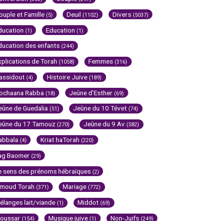
ouple et Famille
Deuil
Divers
(5)
(1102)
(5037)
ducation
Education
(1)
(1)
ducation des enfants
(244)
xplications de Torah
Femmes
(1058)
(316)
assidout
Histoire Juive
(4)
(189)
ochaana Rabba
Jeûne d'Esther
(18)
(69)
eûne de Guedalia
Jeûne du 10 Tévet
(51)
(74)
eûne du 17 Tamouz
Jeûne du 9 Av
(270)
(582)
abbala
Kriat haTorah
(4)
(220)
ag Baomer
(29)
e sens des prénoms hébraïques
(2)
imoud Torah
Mariage
(371)
(772)
élanges lait/viande
Middot
(1)
(69)
oussar
Musique juive
Non-Juifs
(154)
(1)
(249)