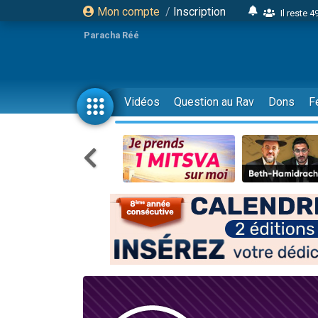
Mon compte
/
Inscription
Il reste 
16 person
Paracha Réé
2 personnes 
6 personnes 
4 personn
Vidéos
Question au Rav
Dons
F
2 personn
17 personnes
4 personnes 
Il reste 
Eva vient de
4 personnes 
3 personnes 
Odaya vient 
3 personn
2 personnes 