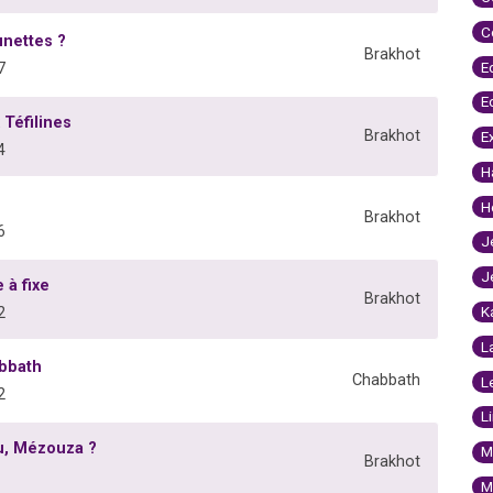
C
unettes ?
Brakhot
E
7
E
Téfilines
Brakhot
E
4
H
H
Brakhot
6
J
J
 à fixe
Brakhot
K
2
L
abbath
Chabbath
L
2
L
u, Mézouza ?
M
Brakhot
M