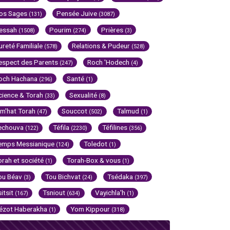
os Sages
Pensée Juive
(131)
(3087)
essah
Pourim
Prières
(1508)
(274)
(3)
ureté Familiale
Relations & Pudeur
(578)
(528)
espect des Parents
Roch 'Hodech
(247)
(4)
och Hachana
Santé
(296)
(1)
cience & Torah
Sexualité
(33)
(8)
im'hat Torah
Souccot
Talmud
(47)
(502)
(1)
echouva
Téfila
Téfilines
(122)
(2230)
(356)
emps Messianique
Toledot
(124)
(1)
orah et société
Torah-Box & vous
(1)
(1)
ou Béav
Tou Bichvat
Tsédaka
(3)
(24)
(397)
sitsit
Tsniout
Vayichla'h
(167)
(634)
(1)
ézot Haberakha
Yom Kippour
(1)
(318)