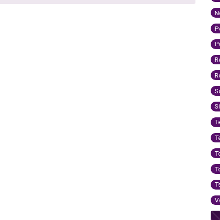
N
P
P
R
R
S
S
T
T
T
T
T
V