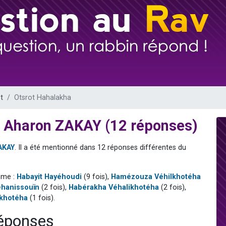
 viennent de demander une bénédiction
nnes viennent de faire un don pour Sauvez la jambe de Yohan
49 places pour étudier en groupe sur Zoom
lles musiques dans Torah-Box Music
 viennent de demander une bénédiction
t
Otsrot Hahalakha
i Aharon ZAKAY (12 réponses)
AKAY
. Il a été mentionné dans 12 réponses différentes du
mme :
Habayit Hayéhoudi
(9 fois),
Hamézouza Véhilkhotéha
hanissouïn
(2 fois),
Habérakha Véhalikhotéha
(2 fois),
lkhotéha
(1 fois).
réponses