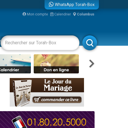
WhatsApp Torah-Box
bre
Mon compte
Calendrier
Columbus
...
vertissements
Livres
Rabbanim