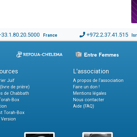
+33.1.80.20.5000
+972.2.37.41.515
France
Is
ources
L'association
ier Juif
A propos de l'association
(livre de prière)
Faire un don !
es de Chabbath
Mentions légales
 Torah-Box
Nous contacter
tion
Aide (FAQ)
t Torah-Box
 Version