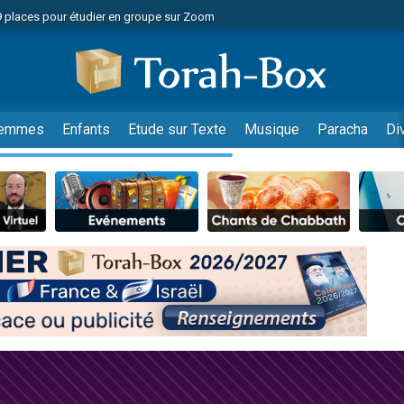
49 places pour étudier en groupe sur Zoom
nes viennent de faire un don pour Diane, 80 ans, dans un appartement insalu
viennent de nous rejoindre sur WhatsApp
viennent de nous rejoindre sur WhatsApp
es viennent de faire un don pour Reloger Rivka, 6 enfants, victime de violences
emmes
Enfants
Etude sur Texte
Musique
Paracha
Di
es viennent de faire un don pour 1 Journée de Vacances Pour les Enfants
 viennent de demander une bénédiction
viennent de nous rejoindre sur WhatsApp
49 places pour étudier en groupe sur Zoom
 donner son Maasser
viennent de nous rejoindre sur WhatsApp
viennent de nous rejoindre sur WhatsApp
de donner son Maasser
es viennent de faire un don pour 5 jours de vacances aux Orphelins
viennent de nous rejoindre sur WhatsApp