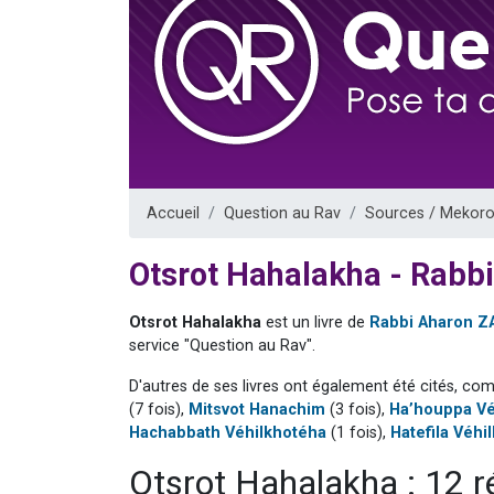
13 personnes
30 perso
Il reste 
12 nouve
29 personnes
Accueil
Question au Rav
Sources / Mekoro
Otsrot Hahalakha - Rabb
Otsrot Hahalakha
est un livre de
Rabbi Aharon Z
service "Question au Rav".
D'autres de ses livres ont également été cités, co
(7 fois),
Mitsvot Hanachim
(3 fois),
Ha’houppa Vé
Hachabbath Véhilkhotéha
(1 fois),
Hatefila Véhi
Otsrot Hahalakha : 12 