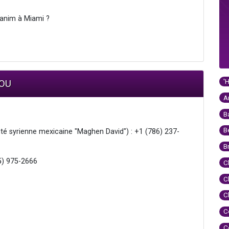
hanim à Miami ?
'
MOU
A
B
B
 syrienne mexicaine "Maghen David") : +1 (786) 237-
B
05) 975-2666
C
C
C
C
C