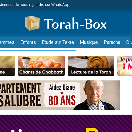
viennent de nous rejoindre sur WhatsApp
 viennent de demander une bénédiction
es viennent de faire un don pour Diane, 80 ans, dans un appartement insalub
49 places pour étudier en groupe sur Zoom
viennent de nous rejoindre sur WhatsApp
emmes
Enfants
Etude sur Texte
Musique
Paracha
Di
 viennent de demander une bénédiction
49 places pour étudier en groupe sur Zoom
viennent de nous rejoindre sur WhatsApp
viennent de nous rejoindre sur WhatsApp
es viennent de faire un don pour Reloger Rivka, 6 enfants, victime de violences
es viennent de faire un don pour 1 Journée de Vacances Pour les Enfants
viennent de nous rejoindre sur WhatsApp
 viennent de demander une bénédiction
49 places pour étudier en groupe sur Zoom
 donner son Maasser