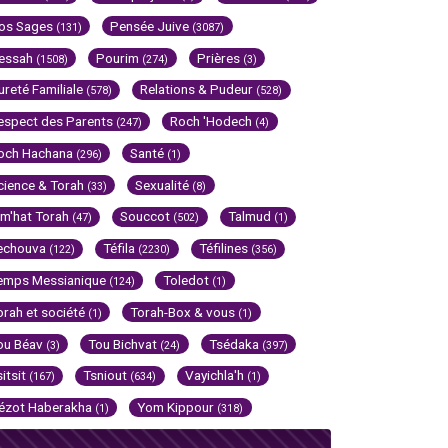
os Sages
Pensée Juive
(131)
(3087)
essah
Pourim
Prières
(1508)
(274)
(3)
ureté Familiale
Relations & Pudeur
(578)
(528)
espect des Parents
Roch 'Hodech
(247)
(4)
och Hachana
Santé
(296)
(1)
cience & Torah
Sexualité
(33)
(8)
im'hat Torah
Souccot
Talmud
(47)
(502)
(1)
echouva
Téfila
Téfilines
(122)
(2230)
(356)
emps Messianique
Toledot
(124)
(1)
orah et société
Torah-Box & vous
(1)
(1)
ou Béav
Tou Bichvat
Tsédaka
(3)
(24)
(397)
sitsit
Tsniout
Vayichla'h
(167)
(634)
(1)
ézot Haberakha
Yom Kippour
(1)
(318)