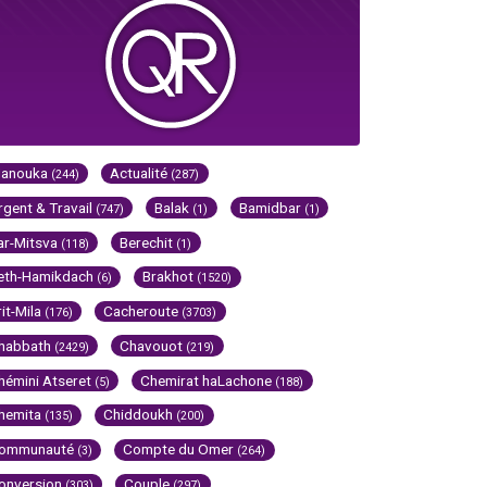
Hanouka
Actualité
(244)
(287)
rgent & Travail
Balak
Bamidbar
(747)
(1)
(1)
ar-Mitsva
Berechit
(118)
(1)
eth-Hamikdach
Brakhot
(6)
(1520)
rit-Mila
Cacheroute
(176)
(3703)
habbath
Chavouot
(2429)
(219)
hémini Atseret
Chemirat haLachone
(5)
(188)
hemita
Chiddoukh
(135)
(200)
ommunauté
Compte du Omer
(3)
(264)
onversion
Couple
(303)
(297)