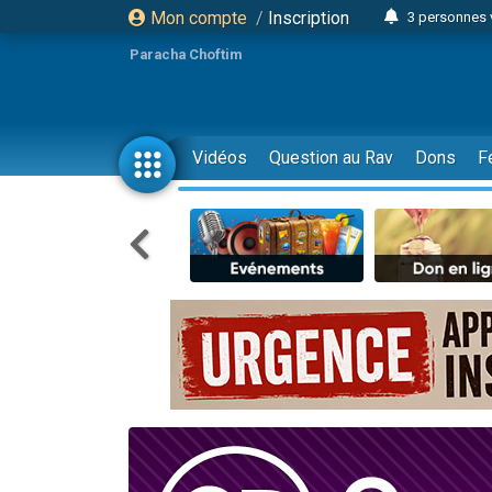
Mon compte
/
Inscription
3 personnes 
11 personnes
Paracha Choftim
3 personn
Il reste 
2 personnes 
Vidéos
Question au Rav
Dons
F
29 personnes
Il reste 
2 personnes 
6 personnes 
4 personn
2 personn
4 personnes 
17 personnes
Il reste 
Eva vient de