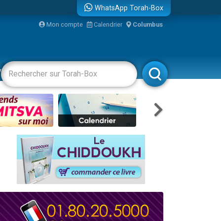
WhatsApp Torah-Box
Mon compte
Calendrier
Columbus
re
vertissements
Livres
Rabbanim
...