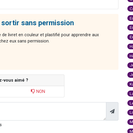
C
E
s sortir sans permission
E
de livret en couleur et plastifié pour apprendre aux
E
 chez eux sans permission.
H
H
J
J
z-vous aimé ?
K
NON
L
L
L
M
s
M