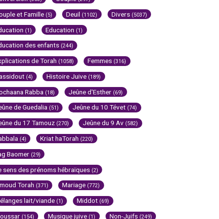
ouple et Famille
Deuil
Divers
(5)
(1102)
(5037)
ducation
Education
(1)
(1)
ducation des enfants
(244)
xplications de Torah
Femmes
(1058)
(316)
assidout
Histoire Juive
(4)
(189)
ochaana Rabba
Jeûne d'Esther
(18)
(69)
eûne de Guedalia
Jeûne du 10 Tévet
(51)
(74)
eûne du 17 Tamouz
Jeûne du 9 Av
(270)
(582)
abbala
Kriat haTorah
(4)
(220)
ag Baomer
(29)
e sens des prénoms hébraïques
(2)
imoud Torah
Mariage
(371)
(772)
élanges lait/viande
Middot
(1)
(69)
oussar
Musique juive
Non-Juifs
(154)
(1)
(249)