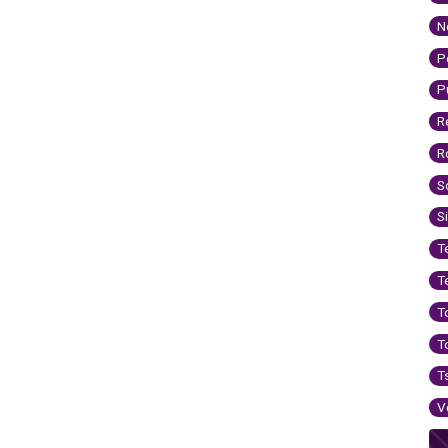
N
P
P
R
R
S
S
T
T
T
T
T
V