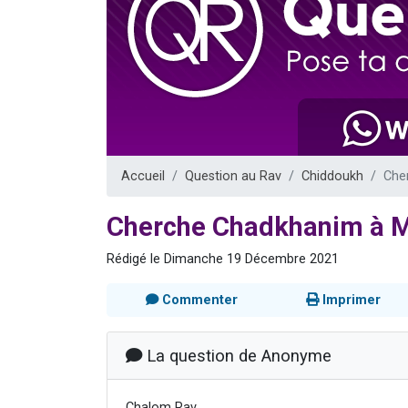
4 personnes 
3 personnes 
3 personn
Odaya vient 
2 personn
Accueil
Question au Rav
Chiddoukh
Che
Cherche Chadkhanim à 
Rédigé le Dimanche 19 Décembre 2021
Commenter
Imprimer
La question de Anonyme
Chalom Rav,