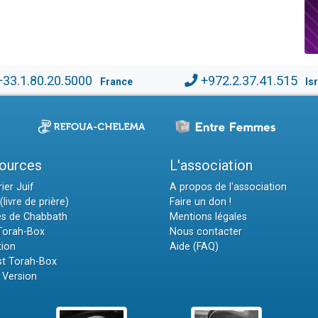
+33.1.80.20.5000
+972.2.37.41.515
France
Is
ources
L'association
ier Juif
A propos de l'association
(livre de prière)
Faire un don !
es de Chabbath
Mentions légales
 Torah-Box
Nous contacter
tion
Aide (FAQ)
t Torah-Box
 Version