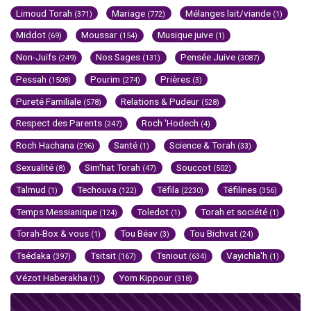
Limoud Torah
Mariage
Mélanges lait/viande
(371)
(772)
(1)
Middot
Moussar
Musique juive
(69)
(154)
(1)
Non-Juifs
Nos Sages
Pensée Juive
(249)
(131)
(3087)
Pessah
Pourim
Prières
(1508)
(274)
(3)
Pureté Familiale
Relations & Pudeur
(578)
(528)
Respect des Parents
Roch 'Hodech
(247)
(4)
Roch Hachana
Santé
Science & Torah
(296)
(1)
(33)
Sexualité
Sim'hat Torah
Souccot
(8)
(47)
(502)
Talmud
Techouva
Téfila
Téfilines
(1)
(122)
(2230)
(356)
Temps Messianique
Toledot
Torah et société
(124)
(1)
(1)
Torah-Box & vous
Tou Béav
Tou Bichvat
(1)
(3)
(24)
Tsédaka
Tsitsit
Tsniout
Vayichla'h
(397)
(167)
(634)
(1)
Vézot Haberakha
Yom Kippour
(1)
(318)