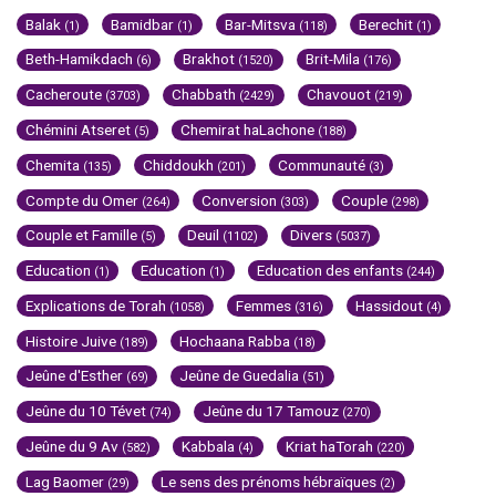
Balak
Bamidbar
Bar-Mitsva
Berechit
(1)
(1)
(118)
(1)
Beth-Hamikdach
Brakhot
Brit-Mila
(6)
(1520)
(176)
Cacheroute
Chabbath
Chavouot
(3703)
(2429)
(219)
Chémini Atseret
Chemirat haLachone
(5)
(188)
Chemita
Chiddoukh
Communauté
(135)
(201)
(3)
Compte du Omer
Conversion
Couple
(264)
(303)
(298)
Couple et Famille
Deuil
Divers
(5)
(1102)
(5037)
Education
Education
Education des enfants
(1)
(1)
(244)
Explications de Torah
Femmes
Hassidout
(1058)
(316)
(4)
Histoire Juive
Hochaana Rabba
(189)
(18)
Jeûne d'Esther
Jeûne de Guedalia
(69)
(51)
Jeûne du 10 Tévet
Jeûne du 17 Tamouz
(74)
(270)
Jeûne du 9 Av
Kabbala
Kriat haTorah
(582)
(4)
(220)
Lag Baomer
Le sens des prénoms hébraïques
(29)
(2)