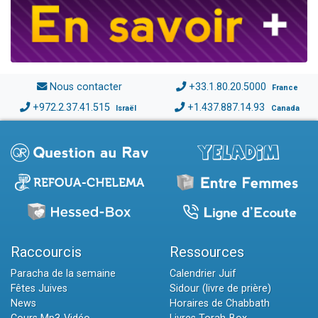
Nous contacter
+33.1.80.20.5000
France
+972.2.37.41.515
+1.437.887.14.93
Israël
Canada
Raccourcis
Ressources
Paracha de la semaine
Calendrier Juif
Fêtes Juives
Sidour (livre de prière)
News
Horaires de Chabbath