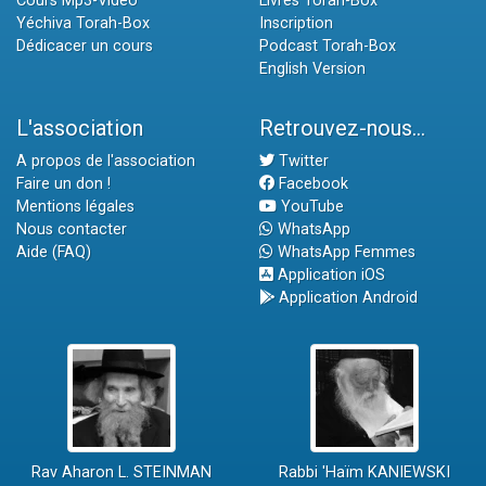
Cours Mp3-Vidéo
Livres Torah-Box
Yéchiva Torah-Box
Inscription
Dédicacer un cours
Podcast Torah-Box
English Version
L'association
Retrouvez-nous...
A propos de l'association
Twitter
Faire un don !
Facebook
Mentions légales
YouTube
Nous contacter
WhatsApp
Aide (FAQ)
WhatsApp Femmes
Application iOS
Application Android
Rav Aharon L. STEINMAN
Rabbi 'Haïm KANIEWSKI