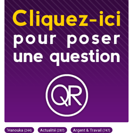
'Hanouka
Actualité
Argent & Travail
(244)
(287)
(747)