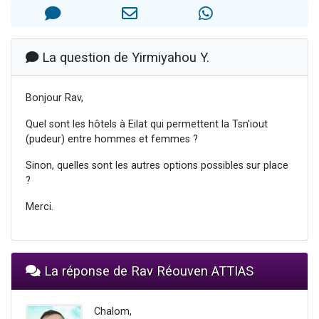
3 personnes viennent de nous rejoindre sur WhatsApp
11 personnes viennent de demander une bénédiction
Il reste 49 places pour étudier en groupe sur Zoom
La question de Yirmiyahou Y.
3 personnes viennent de faire un don pour Diane, 80 ans, dans un appartement insalubre
5 personnes viennent de faire un don pour Reloger Rivka, 6 enfants, victime de violences...
Bonjour Rav,
Quel sont les hôtels à Eilat qui permettent la Tsn'iout
(pudeur) entre hommes et femmes ?
Sinon, quelles sont les autres options possibles sur place
?
Merci.
La réponse de Rav Réouven ATTIAS
Chalom,