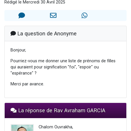
Rédigé le Mercredi 30 Avril 2025
Ariel vient de donner son Maasser
Il reste 49 places pour étudier en groupe sur Zoom
Nathaniel vient de donner son Maasser
6 personnes viennent de faire un don pour 5 enfants déjà orphelins risquent de perdre leur maman
La question de Anonyme
3 personnes viennent de nous rejoindre sur WhatsApp
Bonjour,
Pourriez-vous me donner une liste de prénoms de filles
qui auraient pour signification "foi", "espoir" ou
"espérance" ?
Merci par avance.
La réponse de Rav Avraham GARCIA
Chalom Ouvrakha,