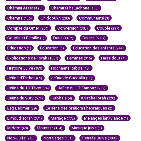
Chémini Atseret
Chemirat haLachone
(5)
(188)
Chemita
Chiddoukh
Communauté
(135)
(200)
(3)
Compte du Omer
Conversion
Couple
(264)
(303)
(297)
Couple et Famille
Deuil
Divers
(5)
(1102)
(5037)
Education
Education
Education des enfants
(1)
(1)
(244)
Explications de Torah
Femmes
Hassidout
(1057)
(316)
(4)
Histoire Juive
Hochaana Rabba
(189)
(18)
Jeûne d'Esther
Jeûne de Guedalia
(69)
(51)
Jeûne du 10 Tévet
Jeûne du 17 Tamouz
(74)
(269)
Jeûne du 9 Av
Kabbala
Kriat haTorah
(574)
(4)
(220)
Lag Baomer
Le sens des prénoms hébraïques
(29)
(2)
Limoud Torah
Mariage
Mélanges lait/viande
(371)
(772)
(1)
Middot
Moussar
Musique juive
(69)
(154)
(1)
Non-Juifs
Nos Sages
Pensée Juive
(248)
(131)
(3085)