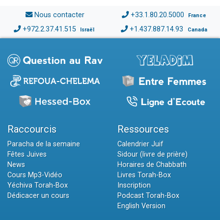
Nous contacter
+33.1.80.20.5000
France
+972.2.37.41.515
+1.437.887.14.93
Israël
Canada
Raccourcis
Ressources
Paracha de la semaine
Calendrier Juif
Fêtes Juives
Sidour (livre de prière)
News
Horaires de Chabbath
Cours Mp3-Vidéo
Livres Torah-Box
Yéchiva Torah-Box
Inscription
Dédicacer un cours
Podcast Torah-Box
English Version