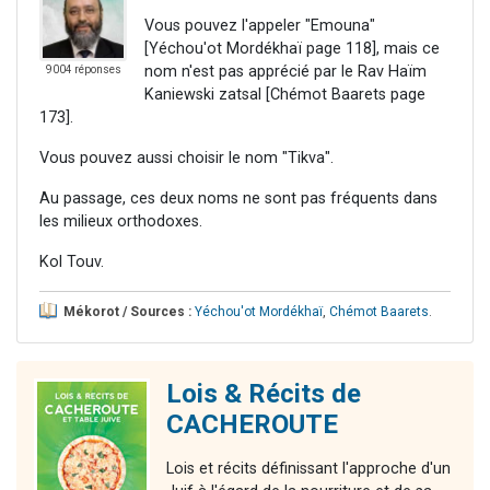
Vous pouvez l'appeler "Emouna"
[Yéchou'ot Mordékhaï page 118], mais ce
nom n'est pas apprécié par le Rav Haïm
9004 réponses
Kaniewski zatsal [Chémot Baarets page
173].
Vous pouvez aussi choisir le nom "Tikva".
Au passage, ces deux noms ne sont pas fréquents dans
les milieux orthodoxes.
Kol Touv.
Mékorot / Sources :
Yéchou'ot Mordékhaï
,
Chémot Baarets
.
Lois & Récits de
CACHEROUTE
Lois et récits définissant l'approche d'un