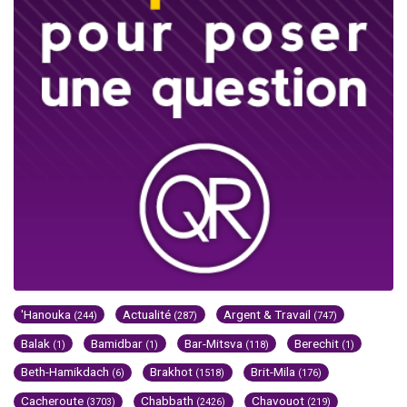
'Hanouka
Actualité
Argent & Travail
(244)
(287)
(747)
Balak
Bamidbar
Bar-Mitsva
Berechit
(1)
(1)
(118)
(1)
Beth-Hamikdach
Brakhot
Brit-Mila
(6)
(1518)
(176)
Cacheroute
Chabbath
Chavouot
(3703)
(2426)
(219)