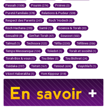
Pessah
Pourim
Prières
(1508)
(274)
(3)
Pureté Familiale
Relations & Pudeur
(578)
(528)
Respect des Parents
Roch 'Hodech
(247)
(4)
Roch Hachana
Santé
Science & Torah
(295)
(1)
(33)
Sexualité
Sim'hat Torah
Souccot
(8)
(47)
(502)
Talmud
Techouva
Téfila
Téfilines
(1)
(122)
(2230)
(356)
Temps Messianique
Toledot
Torah et société
(124)
(1)
(1)
Torah-Box & vous
Tou Béav
Tou Bichvat
(1)
(3)
(24)
Tsédaka
Tsitsit
Tsniout
Vayichla'h
(397)
(167)
(634)
(1)
Vézot Haberakha
Yom Kippour
(1)
(318)