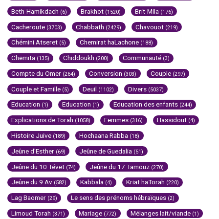
Beth-Hamikdach
Brakhot
Brit-Mila
(6)
(1520)
(176)
Cacheroute
Chabbath
Chavouot
(3703)
(2429)
(219)
Chémini Atseret
Chemirat haLachone
(5)
(188)
Chemita
Chiddoukh
Communauté
(135)
(200)
(3)
Compte du Omer
Conversion
Couple
(264)
(303)
(297)
Couple et Famille
Deuil
Divers
(5)
(1102)
(5037)
Education
Education
Education des enfants
(1)
(1)
(244)
Explications de Torah
Femmes
Hassidout
(1058)
(316)
(4)
Histoire Juive
Hochaana Rabba
(189)
(18)
Jeûne d'Esther
Jeûne de Guedalia
(69)
(51)
Jeûne du 10 Tévet
Jeûne du 17 Tamouz
(74)
(270)
Jeûne du 9 Av
Kabbala
Kriat haTorah
(582)
(4)
(220)
Lag Baomer
Le sens des prénoms hébraïques
(29)
(2)
Limoud Torah
Mariage
Mélanges lait/viande
(371)
(772)
(1)