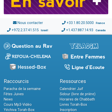
Nous contacter
+33.1.80.20.5000
France
+972.2.37.41.515
+1.437.887.14.93
Israël
Canada
Raccourcis
Ressources
Paracha de la semaine
Calendrier Juif
Fêtes Juives
Sidour (livre de prière)
News
Horaires de Chabbath
Cours Mp3-Vidéo
Livres Torah-Box
Yéchiva Torah-Box
Inscription