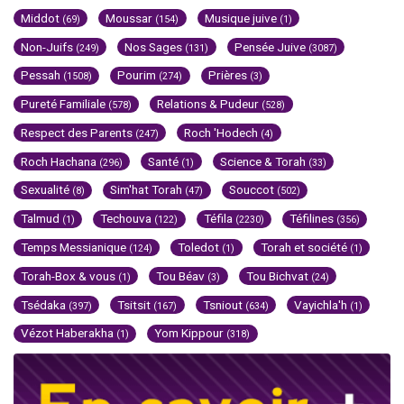
Middot
Moussar
Musique juive
(69)
(154)
(1)
Non-Juifs
Nos Sages
Pensée Juive
(249)
(131)
(3087)
Pessah
Pourim
Prières
(1508)
(274)
(3)
Pureté Familiale
Relations & Pudeur
(578)
(528)
Respect des Parents
Roch 'Hodech
(247)
(4)
Roch Hachana
Santé
Science & Torah
(296)
(1)
(33)
Sexualité
Sim'hat Torah
Souccot
(8)
(47)
(502)
Talmud
Techouva
Téfila
Téfilines
(1)
(122)
(2230)
(356)
Temps Messianique
Toledot
Torah et société
(124)
(1)
(1)
Torah-Box & vous
Tou Béav
Tou Bichvat
(1)
(3)
(24)
Tsédaka
Tsitsit
Tsniout
Vayichla'h
(397)
(167)
(634)
(1)
Vézot Haberakha
Yom Kippour
(1)
(318)