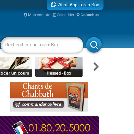
WhatsApp Torah-Box
Mon compte
Calendrier
Columbus
re
vertissements
Livres
Rabbanim