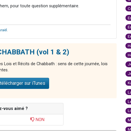
hem, pour toute question supplémentaire.
C
E
E
sraël
.
E
H
 CHABBATH (vol 1 & 2)
H
 Lois et Récits de Chabbath : sens de cette journée, lois
J
ntes.
J
télécharger sur iTunes
K
L
L
z-vous aimé ?
L
NON
M
M