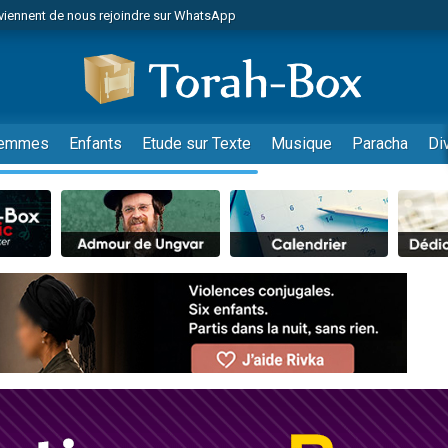
viennent de nous rejoindre sur WhatsApp
viennent de nous rejoindre sur WhatsApp
de donner son Maasser
es viennent de faire un don pour 5 jours de vacances aux Orphelins
es viennent de faire un don pour Diane, 80 ans, dans un appartement insalub
emmes
Enfants
Etude sur Texte
Musique
Paracha
Di
 viennent de demander une bénédiction
viennent de nous rejoindre sur WhatsApp
nnes viennent de faire un don pour Sauvez la jambe de Yohan
49 places pour étudier en groupe sur Zoom
lles musiques dans Torah-Box Music
viennent de nous rejoindre sur WhatsApp
viennent de nous rejoindre sur WhatsApp
viennent de nous rejoindre sur WhatsApp
les musiques dans Torah-Box Music
es viennent de faire un don pour Tsédaka : pauvres d'Israel