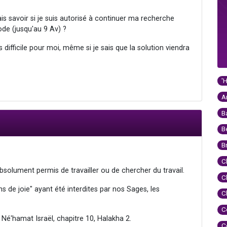
is savoir si je suis autorisé à continuer ma recherche
de (jusqu'au 9 Av) ?
s difficile pour moi, même si je sais que la solution viendra
'
A
B
B
B
C
absolument permis de travailler ou de chercher du travail.
C
ns de joie" ayant été interdites par nos Sages, les
C
C
 Né'hamat Israël, chapitre 10, Halakha 2.
C