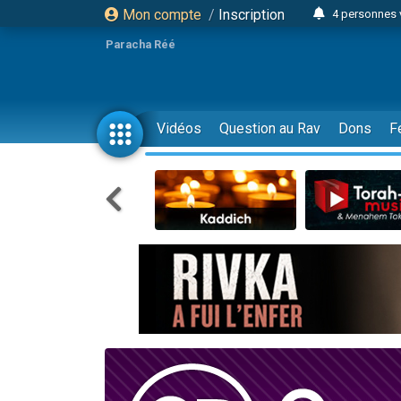
Mon compte
/
Inscription
4 personnes 
3 personnes 
Paracha Réé
Odaya vient 
3 personn
3 personn
Vidéos
Question au Rav
Dons
F
13 personnes
2 personnes 
30 perso
Il reste 
12 nouve
3 personnes 
2 personnes 
3 personnes 
2 nouvel
8 personn