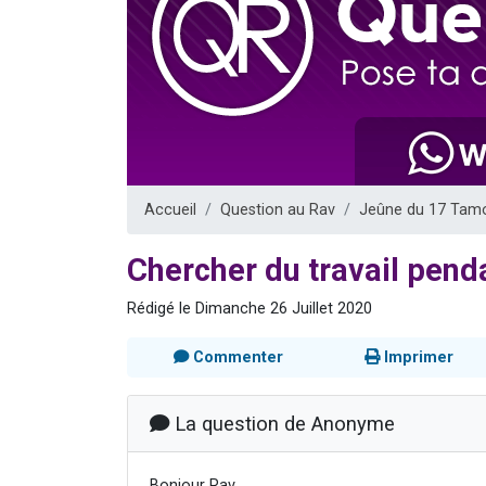
Nouvelle émis
61 personnes
Ariel vient 
Il reste 
Eva vient de
Accueil
Question au Rav
Jeûne du 17 Tam
Chercher du travail pen
Rédigé le Dimanche 26 Juillet 2020
Commenter
Imprimer
La question de Anonyme
Bonjour Rav,