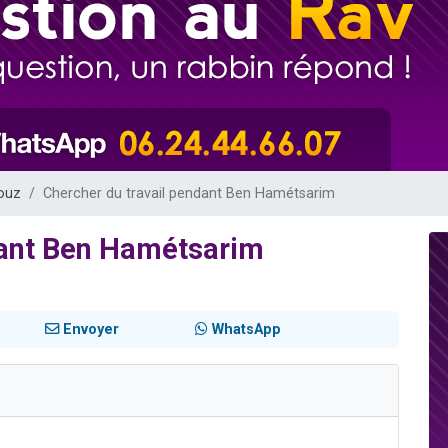
sion radio : Visions de grandeur n°104 : Le Chabbath et le Birkat Hamazone à 
 viennent de demander une bénédiction
de donner son Maasser
49 places pour étudier en groupe sur Zoom
 donner son Maasser
ouz
Chercher du travail pendant Ben Hamétsarim
dant Ben Hamétsarim
Envoyer
WhatsApp