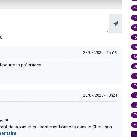
N
P
P
R
s
R
28/07/2020 - 15h19
S
t pour ces précisions.
S
T
T
28/07/2020 - 10h21
T
T
T
r !!!
V
tent de la joie et qui sont mentionnées dans le Choul'han
mentaire