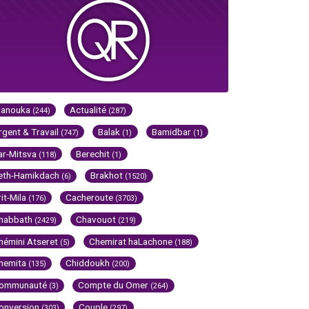
Hanouka
Actualité
(244)
(287)
rgent & Travail
Balak
Bamidbar
(747)
(1)
(1)
ar-Mitsva
Berechit
(118)
(1)
eth-Hamikdach
Brakhot
(6)
(1520)
rit-Mila
Cacheroute
(176)
(3703)
habbath
Chavouot
(2429)
(219)
hémini Atseret
Chemirat haLachone
(5)
(188)
hemita
Chiddoukh
(135)
(200)
ommunauté
Compte du Omer
(3)
(264)
onversion
Couple
(303)
(297)