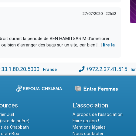
27/07/2020 - 22h52
le droit durant la periode de BEN HAMITSARIM d'améliorer
ou bien d'arranger des bugs sur un site, car bien [...]
lire la
+33.1.80.20.5000
+972.2.37.41.515
France
Is
ources
L'association
ier Juif
A propos de l'association
(livre de prière)
Faire un don !
es de Chabbath
Mentions légales
 Torah-Box
Nous contacter