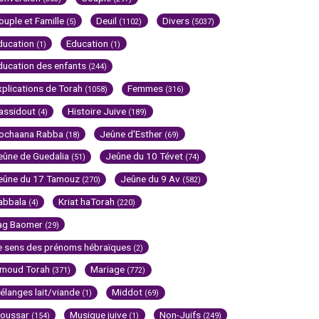
ouple et Famille
Deuil
Divers
(5)
(1102)
(5037)
ducation
Education
(1)
(1)
ducation des enfants
(244)
xplications de Torah
Femmes
(1058)
(316)
assidout
Histoire Juive
(4)
(189)
ochaana Rabba
Jeûne d'Esther
(18)
(69)
eûne de Guedalia
Jeûne du 10 Tévet
(51)
(74)
eûne du 17 Tamouz
Jeûne du 9 Av
(270)
(582)
abbala
Kriat haTorah
(4)
(220)
ag Baomer
(29)
e sens des prénoms hébraïques
(2)
imoud Torah
Mariage
(371)
(772)
élanges lait/viande
Middot
(1)
(69)
oussar
Musique juive
Non-Juifs
(154)
(1)
(249)