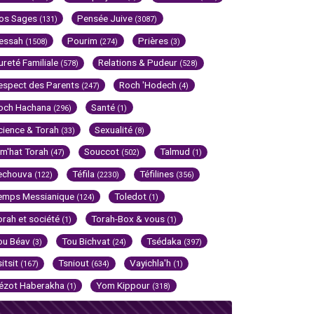
os Sages
Pensée Juive
(131)
(3087)
essah
Pourim
Prières
(1508)
(274)
(3)
ureté Familiale
Relations & Pudeur
(578)
(528)
espect des Parents
Roch 'Hodech
(247)
(4)
och Hachana
Santé
(296)
(1)
cience & Torah
Sexualité
(33)
(8)
im'hat Torah
Souccot
Talmud
(47)
(502)
(1)
echouva
Téfila
Téfilines
(122)
(2230)
(356)
emps Messianique
Toledot
(124)
(1)
orah et société
Torah-Box & vous
(1)
(1)
ou Béav
Tou Bichvat
Tsédaka
(3)
(24)
(397)
sitsit
Tsniout
Vayichla'h
(167)
(634)
(1)
ézot Haberakha
Yom Kippour
(1)
(318)