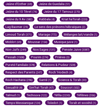
Jeûne d'Esther
Jeûne de Guedalia
(69)
(51)
Jeûne du 10 Tévet
Jeûne du 17 Tamouz
(74)
(270)
Jeûne du 9 Av
Kabbala
Kriat haTorah
(582)
(4)
(220)
Lag Baomer
Le sens des prénoms hébraïques
(29)
(2)
Limoud Torah
Mariage
Mélanges lait/viande
(371)
(772)
(1)
Middot
Moussar
Musique juive
(69)
(154)
(1)
Non-Juifs
Nos Sages
Pensée Juive
(249)
(131)
(3087)
Pessah
Pourim
Prières
(1508)
(274)
(3)
Pureté Familiale
Relations & Pudeur
(578)
(528)
Respect des Parents
Roch 'Hodech
(247)
(4)
Roch Hachana
Santé
Science & Torah
(296)
(1)
(33)
Sexualité
Sim'hat Torah
Souccot
(8)
(47)
(502)
Talmud
Techouva
Téfila
Téfilines
(1)
(122)
(2230)
(356)
Temps Messianique
Toledot
Torah et société
(124)
(1)
(1)