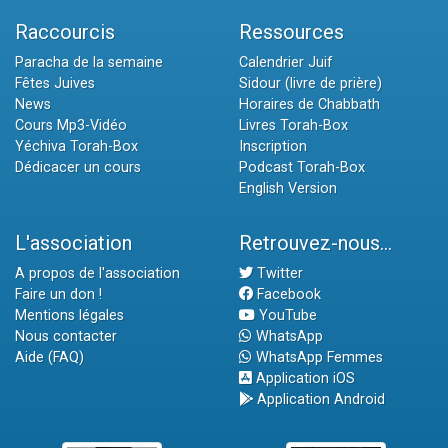
Raccourcis
Ressources
Paracha de la semaine
Calendrier Juif
Fêtes Juives
Sidour (livre de prière)
News
Horaires de Chabbath
Cours Mp3-Vidéo
Livres Torah-Box
Yéchiva Torah-Box
Inscription
Dédicacer un cours
Podcast Torah-Box
English Version
L'association
Retrouvez-nous...
A propos de l'association
Twitter
Faire un don !
Facebook
Mentions légales
YouTube
Nous contacter
WhatsApp
Aide (FAQ)
WhatsApp Femmes
Application iOS
Application Android