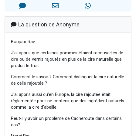
13 personnes viennent de demander une bénédiction
30 personnes viennent de faire un don pour Sauvez la jambe de Yohan
Il reste 49 places pour étudier en groupe sur Zoom
La question de Anonyme
12 nouvelles musiques dans Torah-Box Music
Bonjour Rav,
29 personnes viennent de demander une bénédiction
J'ai appris que certaines pommes étaient recouvertes de
cire ou de vernis rajoutés en plus de la cire naturelle que
produit le fruit.
Comment le savoir ? Comment distinguer la cire naturelle
de celle rajoutée ?
J'ai appris aussi qu'en Europe, la cire rajoutée était
règlementée pour ne contenir que des ingrédient naturels
comme la cire d'abeille.
Peut-il y avoir un problème de Cacheroute dans certains
cas?