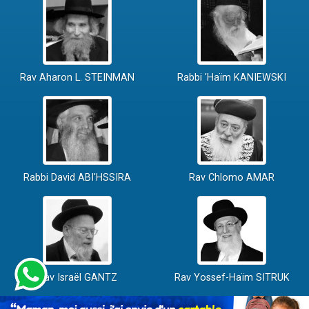
Rav Aharon L. STEINMAN
Rabbi 'Haïm KANIEWSKI
Rabbi David ABI'HSSIRA
Rav Chlomo AMAR
Rav Israël GANTZ
Rav Yossef-Haïm SITRUK