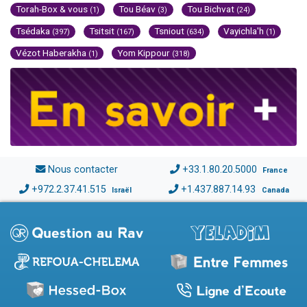
Torah-Box & vous
Tou Béav
Tou Bichvat
(1)
(3)
(24)
Tsédaka
Tsitsit
Tsniout
Vayichla'h
(397)
(167)
(634)
(1)
Vézot Haberakha
Yom Kippour
(1)
(318)
Nous contacter
+33.1.80.20.5000
France
+972.2.37.41.515
+1.437.887.14.93
Israël
Canada