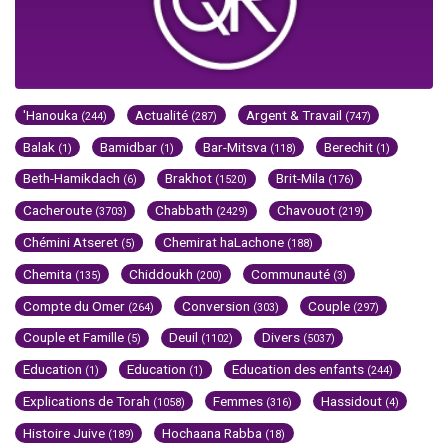
'Hanouka
Actualité
Argent & Travail
(244)
(287)
(747)
Balak
Bamidbar
Bar-Mitsva
Berechit
(1)
(1)
(118)
(1)
Beth-Hamikdach
Brakhot
Brit-Mila
(6)
(1520)
(176)
Cacheroute
Chabbath
Chavouot
(3703)
(2429)
(219)
Chémini Atseret
Chemirat haLachone
(5)
(188)
Chemita
Chiddoukh
Communauté
(135)
(200)
(3)
Compte du Omer
Conversion
Couple
(264)
(303)
(297)
Couple et Famille
Deuil
Divers
(5)
(1102)
(5037)
Education
Education
Education des enfants
(1)
(1)
(244)
Explications de Torah
Femmes
Hassidout
(1058)
(316)
(4)
Histoire Juive
Hochaana Rabba
(189)
(18)