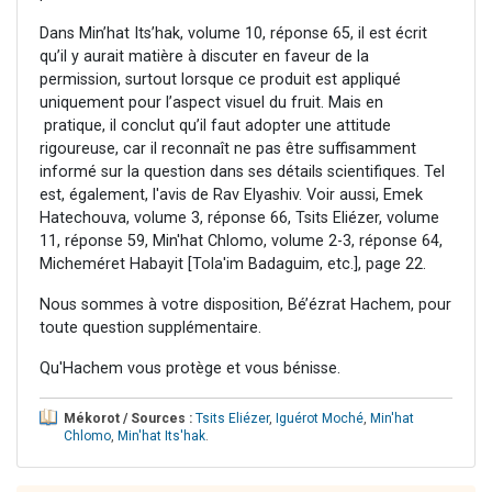
Dans Min’hat Its’hak, volume 10, réponse 65, il est écrit
qu’il y aurait matière à discuter en faveur de la
permission, surtout lorsque ce produit est appliqué
uniquement pour l’aspect visuel du fruit. Mais en
pratique, il conclut qu’il faut adopter une attitude
rigoureuse, car il reconnaît ne pas être suffisamment
informé sur la question dans ses détails scientifiques. Tel
est, également, l'avis de Rav Elyashiv. Voir aussi, Emek
Hatechouva, volume 3, réponse 66, Tsits Eliézer, volume
11, réponse 59, Min'hat Chlomo, volume 2-3, réponse 64,
Micheméret Habayit [Tola'im Badaguim, etc.], page 22.
Nous sommes à votre disposition, Bé’ézrat Hachem, pour
toute question supplémentaire.
Qu'Hachem vous protège et vous bénisse.
Mékorot / Sources :
Tsits Eliézer
,
Iguérot Moché
,
Min'hat
Chlomo
,
Min'hat Its'hak
.