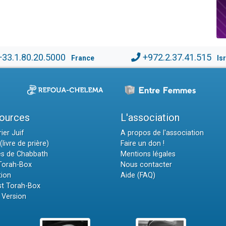
+33.1.80.20.5000
+972.2.37.41.515
France
Is
ources
L'association
ier Juif
A propos de l'association
(livre de prière)
Faire un don !
es de Chabbath
Mentions légales
 Torah-Box
Nous contacter
tion
Aide (FAQ)
t Torah-Box
 Version