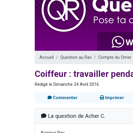
Ariel vient 
Il reste 
Nathaniel vi
6 personn
3 personnes 
Accueil
Question au Rav
Compte du Omer
Coiffeur : travailler pend
Rédigé le Dimanche 24 Avril 2016
Commenter
Imprimer
La question de Acher C.
Bonjour Rav,