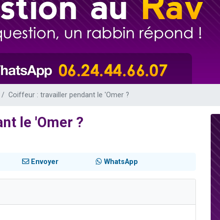
de donner son Maasser
49 places pour étudier en groupe sur Zoom
ent de donner son Maasser
es viennent de faire un don pour 5 enfants déjà orphelins risquent de perdre
viennent de nous rejoindre sur WhatsApp
Coiffeur : travailler pendant le 'Omer ?
ant le 'Omer ?
Envoyer
WhatsApp