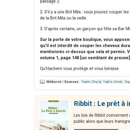
passage 2.
2. S'il y a une Brit Mila : vous pouvez couper l
de la Brit Mila ou la veille.
3. D'après certains, un garçon qui fête sa Bar M
Sur la porte de votre boutique, vous apposer
qu'il est interdit de couper les cheveux dur
mentionnés ci-dessus que cela et permis. V
volume 1, page 148 [un semblant de preuve]
Qu'Hachem vous protège et vous bénisse.
Mékorot / Sources :
'Haïm Cha’al
,
Yabi'a Omèr
,
'Ha
Ribbit : Le prêt à 
Les lois de Ribbit concernen
public alors que leurs transgr