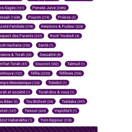
os Sages
Pensée Juive
(131)
(3085)
essah
Pourim
Prières
(1508)
(274)
(3)
ureté Familiale
Relations & Pudeur
(578)
(528)
espect des Parents
Roch 'Hodech
(247)
(4)
och Hachana
Santé
(295)
(1)
cience & Torah
Sexualité
(33)
(8)
im'hat Torah
Souccot
Talmud
(47)
(502)
(1)
echouva
Téfila
Téfilines
(122)
(2230)
(356)
emps Messianique
Toledot
(124)
(1)
orah et société
Torah-Box & vous
(1)
(1)
ou Béav
Tou Bichvat
Tsédaka
(3)
(24)
(397)
sitsit
Tsniout
Vayichla'h
(167)
(634)
(1)
ézot Haberakha
Yom Kippour
(1)
(318)