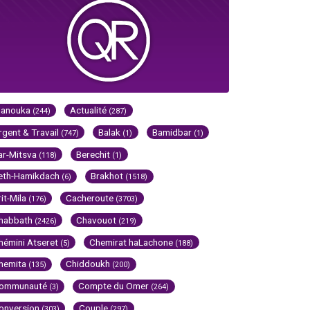
Hanouka
Actualité
(244)
(287)
rgent & Travail
Balak
Bamidbar
(747)
(1)
(1)
ar-Mitsva
Berechit
(118)
(1)
eth-Hamikdach
Brakhot
(6)
(1518)
rit-Mila
Cacheroute
(176)
(3703)
habbath
Chavouot
(2426)
(219)
hémini Atseret
Chemirat haLachone
(5)
(188)
hemita
Chiddoukh
(135)
(200)
ommunauté
Compte du Omer
(3)
(264)
onversion
Couple
(303)
(297)