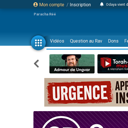
Mon compte
/
Inscription
Odaya vient 
3 personn
Paracha Réé
3 personn
2 personnes 
13 personnes
Vidéos
Question au Rav
Dons
F
12 nouve
30 perso
Il reste 
3 personnes 
2 personnes 
3 personnes 
2 nouvel
8 personn
Nouvelle émis
61 personnes