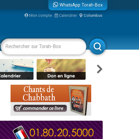
WhatsApp Torah-Box
Mon compte
Calendrier
Columbus
re
vertissements
Livres
Rabbanim
travers le temps