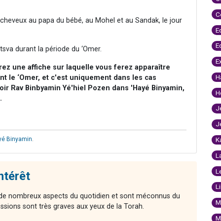
C
es cheveux au papa du bébé, au Mohel et au Sandak, le jour
E
E
itsva durant la période du ‘Omer.
E
ez une affiche sur laquelle vous ferez apparaître
H
ant le ‘Omer, et c'est uniquement dans les cas
oir Rav Binbyamin Yé'hiel Pozen dans 'Hayé Binyamin,
H
.
J
J
yé Binyamin
.
K
L
L
intérêt
L
t de nombreux aspects du quotidien et sont méconnus du
M
essions sont très graves aux yeux de la Torah.
M