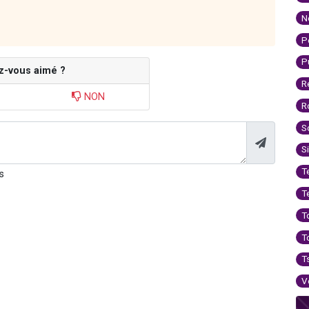
N
P
P
z-vous aimé ?
R
NON
R
S
S
T
s
T
T
T
T
V