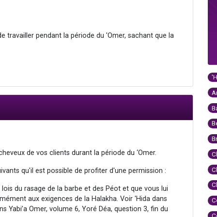
de travailler pendant la période du 'Omer, sachant que la
'
A
B
B
B
s cheveux de vos clients durant la période du ‘Omer.
C
C
vants qu'il est possible de profiter d'une permission :
C
 lois du rasage de la barbe et des Péot et que vous lui
rmément aux exigences de la Halakha. Voir 'Hida dans
C
s Yabi’a Omer, volume 6, Yoré Déa, question 3, fin du
C