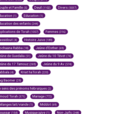
ouple et Famille
Deuil
Divers
(5)
(1102)
(5037)
ducation
Education
(1)
(1)
ducation des enfants
(244)
xplications de Torah
Femmes
(1057)
(316)
assidout
Histoire Juive
(4)
(189)
ochaana Rabba
Jeûne d'Esther
(18)
(69)
eûne de Guedalia
Jeûne du 10 Tévet
(51)
(74)
eûne du 17 Tamouz
Jeûne du 9 Av
(269)
(574)
abbala
Kriat haTorah
(4)
(220)
ag Baomer
(29)
e sens des prénoms hébraïques
(2)
imoud Torah
Mariage
(371)
(772)
élanges lait/viande
Middot
(1)
(69)
oussar
Musique juive
Non-Juifs
(154)
(1)
(248)