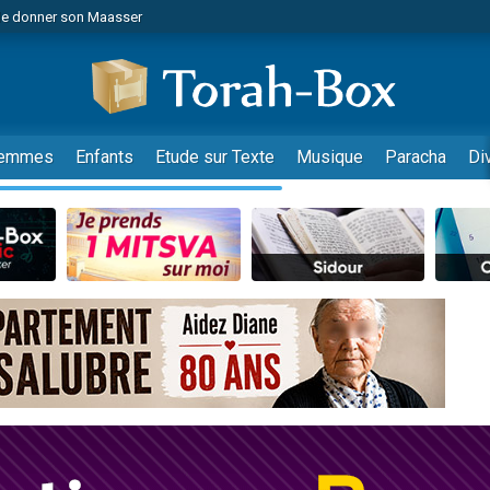
de donner son Maasser
es viennent de faire un don pour 5 jours de vacances aux Orphelins
es viennent de faire un don pour Diane, 80 ans, dans un appartement insalub
viennent de nous rejoindre sur WhatsApp
 viennent de demander une bénédiction
emmes
Enfants
Etude sur Texte
Musique
Paracha
Di
lles musiques dans Torah-Box Music
nnes viennent de faire un don pour Sauvez la jambe de Yohan
49 places pour étudier en groupe sur Zoom
viennent de nous rejoindre sur WhatsApp
viennent de nous rejoindre sur WhatsApp
viennent de nous rejoindre sur WhatsApp
les musiques dans Torah-Box Music
es viennent de faire un don pour Tsédaka : pauvres d'Israel
sion radio : Visions de grandeur n°104 : Le Chabbath et le Birkat Hamazone à 
 viennent de demander une bénédiction